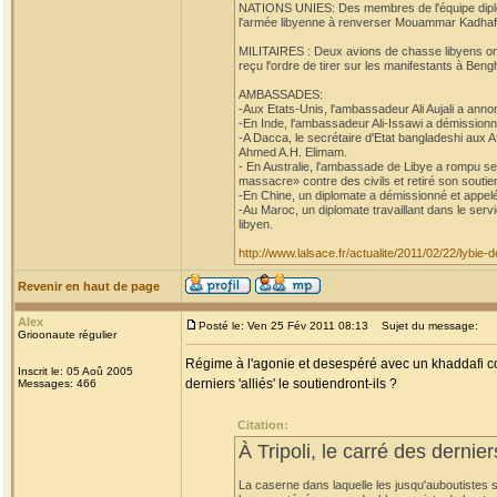
NATIONS UNIES: Des membres de l'équipe diplom
l'armée libyenne à renverser Mouammar Kadhafi,
MILITAIRES : Deux avions de chasse libyens ont at
reçu l'ordre de tirer sur les manifestants à Beng
AMBASSADES:
-Aux Etats-Unis, l'ambassadeur Ali Aujali a anno
-En Inde, l'ambassadeur Ali-Issawi a démissionn
-A Dacca, le secrétaire d'Etat bangladeshi aux 
Ahmed A.H. Elimam.
- En Australie, l'ambassade de Libye a rompu se
massacre» contre des civils et retiré son soutien
-En Chine, un diplomate a démissionné et appelé
-Au Maroc, un diplomate travaillant dans le ser
libyen.
http://www.lalsace.fr/actualite/2011/02/22/lybie
Revenir en haut de page
Alex
Posté le: Ven 25 Fév 2011 08:13
Sujet du message:
Grioonaute régulier
Régime à l'agonie et desespéré avec un khaddafi co
Inscrit le: 05 Aoû 2005
derniers 'alliés' le soutiendront-ils ?
Messages: 466
Citation:
À Tripoli, le carré des dernie
La caserne dans laquelle les jusqu'auboutistes s