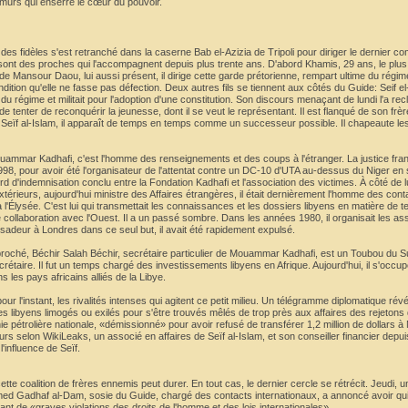
murs qui enserre le cœur du pouvoir.
s fidèles s'est retranché dans la caserne Bab el-Azizia de Tripoli pour diriger le dernier co
ou sont des proches qui l'accompagnent depuis plus trente ans. D'abord Khamis, 29 ans, le plu
e Mansour Daou, lui aussi présent, il dirige cette garde prétorienne, rempart ultime du régim
dition qu'elle ne fasse pas défection. Deux autres fils se tiennent aux côtés du Guide: Seif e
 du régime et militait pour l'adoption d'une constitution. Son discours menaçant de lundi l'a re
e tenter de reconquérir la jeunesse, dont il se veut le représentant. Il est flanqué de son fr
 Seïf al-Islam, il apparaît de temps en temps comme un successeur possible. Il chapeaute le
uammar Kadhafi, c'est l'homme des renseignements et des coups à l'étranger. La justice fran
98, pour avoir été l'organisateur de l'attentat contre un DC-10 d'UTA au-dessus du Niger e
 d'indemnisation conclu entre la Fondation Kadhafi et l'association des victimes. À côté de 
rieurs, aujourd'hui ministre des Affaires étrangères, il était dernièrement l'homme des cont
l'Élysée. C'est lui qui transmettait les connaissances et les dossiers libyens en matière de t
collaboration avec l'Ouest. Il a un passé sombre. Dans les années 1980, il organisait les as
deur à Londres dans ce seul but, il avait été rapidement expulsé.
roché, Béchir Salah Béchir, secrétaire particulier de Mouammar Kadhafi, est un Toubou du S
rétaire. Il fut un temps chargé des investissements libyens en Afrique. Aujourd'hui, il s'occup
 les pays africains alliés de la Libye.
pour l'instant, les rivalités intenses qui agitent ce petit milieu. Un télégramme diplomatique rév
s libyens limogés ou exilés pour s'être trouvés mêlés de trop près aux affaires des rejetons 
pétrolière nationale, «démissionné» pour avoir refusé de transférer 1,2 million de dollars à
urs selon WikiLeaks, un associé en affaires de Seïf al-Islam, et son conseiller financier depu
l'influence de Seïf.
te coalition de frères ennemis peut durer. En tout cas, le dernier cercle se rétrécit. Jeudi, 
ed Gadhaf al-Dam, sosie du Guide, chargé des contacts internationaux, a annoncé avoir quit
nt de «graves violations des droits de l'homme et des lois internationales».