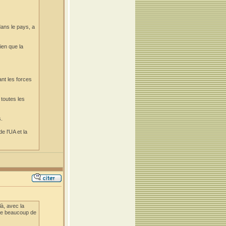
dans le pays, a
ien que la
ant les forces
toutes les
s.
e l'UA et la
à, avec la
 que beaucoup de