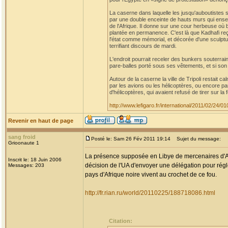
La caserne dans laquelle les jusqu'auboutistes 
par une double enceinte de hauts murs qui ens
de l'Afrique. Il donne sur une cour herbeuse où 
plantée en permanence. C'est là que Kadhafi reç
l'état comme mémorial, et décorée d'une sculpt
terrifiant discours de mardi.
L'endroit pourrait receler des bunkers souterra
pare-balles porté sous ses vêtements, et si son 
Autour de la caserne la ville de Tripoli restait c
par les avions ou les hélicoptères, ou encore par
d'hélicoptères, qui avaient refusé de tirer sur la 
http://www.lefigaro.fr/international/2011/02/24
Revenir en haut de page
sang froid
Posté le: Sam 26 Fév 2011 19:14
Sujet du message:
Grioonaute 1
La présence supposée en Libye de mercenaires d'Afr
Inscrit le: 18 Juin 2006
décision de l'UA d'envoyer une délégation pour régle
Messages: 203
pays d'Afrique noire vivent au crochet de ce fou.
http://fr.rian.ru/world/20110225/188718086.html
Citation: