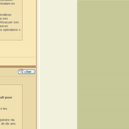
résidant en
trolières
de ses
 d’évacuer son
 aucun
es opérations ».
afi pour
e les
joindre «la
s de dix ans.