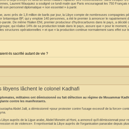
ropéennes, Laurent Wauquiez a souligné ce lundi matin que Paris encourageait les 750 Français 
lé son personnel diplomatique « non essentiel » à partir.
, avec près de 1,8 million de barils par jour, la Libye compte de nombreuses compagnies pé
lier britannique BP, qui y emploie 140 personnes, a été le premier à annoncer le rapatriement 
rte-parole. De même l’Italien ENI, premier producteur d’hydrocarbures dans le pays, a décidé
e groupe, qui réalise 14% de sa production totale dans le pays, assure que « pour le moment,
des structures opérationnelles » et que « la production continue normalement sans effet sur l
aient-ils sacrifié autant de vie ?
 libyens lâchent le colonel Kadhafi
diplomates, militaires ont démissionné ou fait défection au régime de Mouammar Kadh
glante contre les manifestants.
apha Abdel Jalil, a démissionné «pour protester contre l'usage excessif de la force» contr
ryna.
ibye auprès de la Ligue arabe, Abdel Moneim al-Honi, a annoncé qu'il démissionnait pour re
ression et de violence». Il représentait la Libye auprès de l'organisation panarabe depuis plu