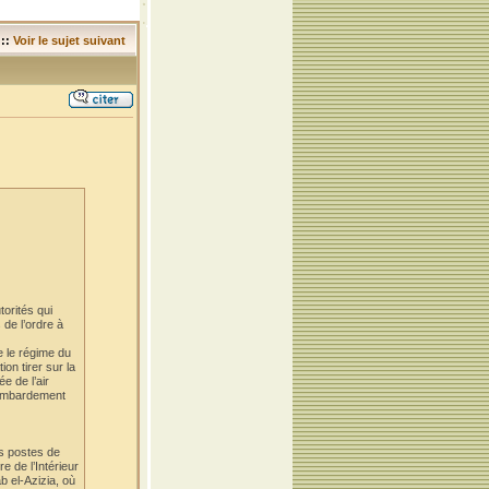
::
Voir le sujet suivant
torités qui
 de l’ordre à
e le régime du
on tirer sur la
e de l’air
 bombardement
es postes de
e de l’Intérieur
b el-Azizia, où