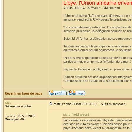
Libye: l'Union africaine enver
ADDIS-ABEBA, 25 février - RIA Novosti
L'Union africaine (UA) envisage d'envoyer une dél
annoncé vendredi à RIA Novosti le président de 
"Les consultations portant sur la composition de 
semaine prochaine, la délégation pourrait se rend
Selon M. Al Amira, la délégation sera composée 
Tout en respectant le principe de non-ingérence d
adverses à chercher un compromis, a souligné le
"Nous suivons quotidiennement les événements e
parties à mettre un terme à l'effusion de sang, à
Depuis le 15 février, la Libye est en proie à de
L'Union africaine est une organisation intergouve
Commission pour la paix et la sécurité ont leur 
Revenir en haut de page
Alex
Posté le: Mar 01 Mar 2011 11:32
Sujet du message:
Grioonaute régulier
sang froid a écrit:
Inscrit le: 05 Aoû 2005
Messages: 466
La présence supposée en Libye de mercenaires d'
décision de l'UA d'envoyer une délégation pour ré
pays d'Afrique noire vivent au crochet de ce fou