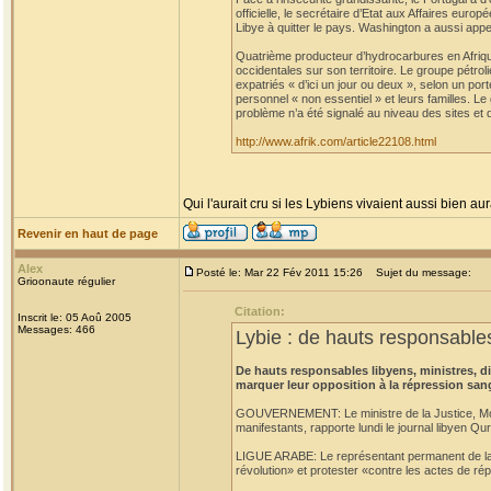
officielle, le secrétaire d’Etat aux Affaires eu
Libye à quitter le pays. Washington a aussi appe
Quatrième producteur d’hydrocarbures en Afrique
occidentales sur son territoire. Le groupe pétro
expatriés « d’ici un jour ou deux », selon un po
personnel « non essentiel » et leurs familles. L
problème n’a été signalé au niveau des sites et 
http://www.afrik.com/article22108.html
Qui l'aurait cru si les Lybiens vivaient aussi bien aur
Revenir en haut de page
Alex
Posté le: Mar 22 Fév 2011 15:26
Sujet du message:
Grioonaute régulier
Citation:
Inscrit le: 05 Aoû 2005
Messages: 466
Lybie : de hauts responsables
De hauts responsables libyens, ministres, 
marquer leur opposition à la répression san
GOUVERNEMENT: Le ministre de la Justice, Moust
manifestants, rapporte lundi le journal libyen Qu
LIGUE ARABE: Le représentant permanent de la L
révolution» et protester «contre les actes de rép