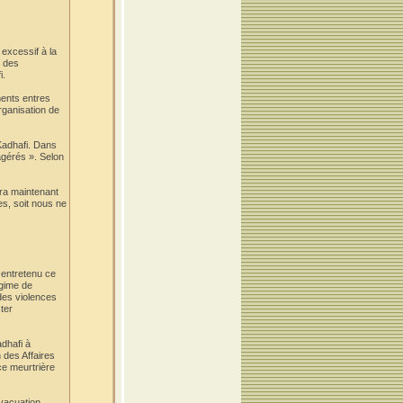
excessif à la
s des
i.
ements entres
organisation de
 Kadhafi. Dans
xagérés ». Selon
aura maintenant
es, soit nous ne
 entretenu ce
égime de
des violences
ter
adhafi à
 des Affaires
ce meurtrière
évacuation