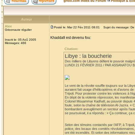
grioo.com Index du Forum
->
Politique & Ec
Auteur
Alex
Posté le: Mar 22 Fév 2011 08:01
Sujet du message: De l'
Grioonaute régulier
Khaddafi est devenu fou:
Inscrit le: 05 Aoû 2005
Messages: 466
Citation:
Libye : la boucherie
Des milliers de Libyens défient le pouvoir malgré
LUNDI 21 FÉVRIER 2011 / PAR ASSANATOU 
Le vent de la révolte souffle toujours sur la Liby
auraient fait usage d’hélicoptères et d’avions d
Tripoli. Pour protester contre les violences à l’
En dépit de la violente répression, les manifest
Colonel Mouammar Kadhafi, au pouvoir depuis 42 a
foule, selon la chaîne de télévision Al-Jazira. «
bombardent aveuglément un secteur après l’autre.
se poursuivait, il a répondu : « Ça continue, ça c
Selon des témoins contactés par l’AFP, à Tripoli
police, des locaux des comités révolutionnaires, la
ont été incendiés. Et selon des informations recu