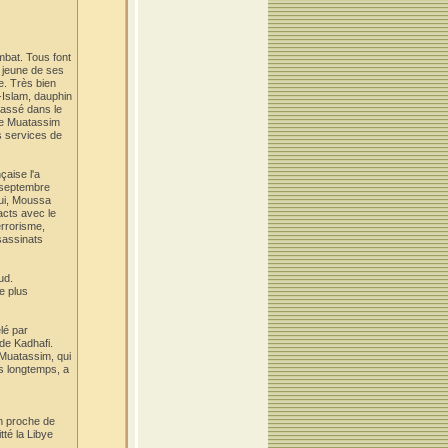
mbat. Tous font
s jeune de ses
e. Très bien
l-Islam, dauphin
classé dans le
ère Muatassim
s services de
çaise l'a
n septembre
lui, Moussa
acts avec le
errorisme,
sassinats
ud.
e plus
élé par
de Kadhafi.
 Muatassim, qui
is longtemps, a
un proche de
té la Libye