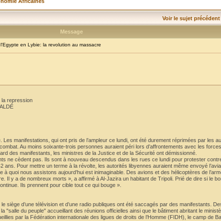
onomie Africaines
Voir le sujet précédent
Message
Egypte en Lybie: la revolution au massacre
 la repression
BALDÉ
e. Les manifestations, qui ont pris de l’ampleur ce lundi, ont été durement réprimées par les au
e combat. Au moins soixante-trois personnes auraient péri lors d’affrontements avec les forces
égard des manifestants, les ministres de la Justice et de la Sécurité ont démissionné.
ants ne cèdent pas. Ils sont à nouveau descendus dans les rues ce lundi pour protester contr
ns. Pour mettre un terme à la révolte, les autorités libyennes auraient même envoyé l’aviati
 Ce à quoi nous assistons aujourd’hui est inimaginable. Des avions et des hélicoptères de l’armé
 Il y a de nombreux morts », a affirmé à Al-Jazira un habitant de Tripoli. Prié de dire si le
ontinue. Ils prennent pour cible tout ce qui bouge ».
, le siège d’une télévision et d’une radio publiques ont été saccagés par des manifestants. D
 "salle du peuple" accueillant des réunions officielles ainsi que le bâtiment abritant le ministèr
eillies par la Fédération internationale des ligues de droits de l’Homme (FIDH), le camp de Ba