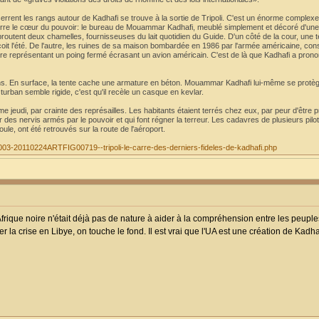
serrent les rangs autour de Kadhafi se trouve à la sortie de Tripoli. C'est un énorme complex
erre le cœur du pouvoir: le bureau de Mouammar Kadhafi, meublé simplement et décoré d'une
broutent deux chamelles, fournisseuses du lait quotidien du Guide. D'un côté de la cour, une t
oit l'été. De l'autre, les ruines de sa maison bombardée en 1986 par l'armée américaine, co
ure représentant un poing fermé écrasant un avion américain. C'est de là que Kadhafi a pron
ins. En surface, la tente cache une armature en béton. Mouammar Kadhafi lui-même se protège
turban semble rigide, c'est qu'il recèle un casque en kevlar.
alme jeudi, par crainte des représailles. Les habitants étaient terrés chez eux, par peur d'être p
 des nervis armés par le pouvoir et qui font régner la terreur. Les cadavres de plusieurs pilo
foule, ont été retrouvés sur la route de l'aéroport.
/01003-20110224ARTFIG00719--tripoli-le-carre-des-derniers-fideles-de-kadhafi.php
ique noire n'était déjà pas de nature à aider à la compréhension entre les peuples
r la crise en Libye, on touche le fond. Il est vrai que l'UA est une création de Kad