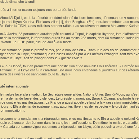
 nuit de dimanche à lundi.
ès à internet étaient toujours très perturbés lundi.
boud Al Djelei, et de la sécurité ont démissionné de leurs fonctions, dénonçant un « recours 
e journal libyen Kourina. Plusieurs villes [1], dont Benghazi (Est), seraient tombées aux main
ée. Selon la FIDH, « des militaires se sont ralliés » au soulèvement contre Mouammar Kadhaf
ion Al-Jazira, 63 personnes auraient péri ce lundi à Tripoli, la capitale libyenne, lors d’affront
but de la mobilisation, la répression aurait fait au moins 233 morts, dont 60 dimanche, selon l’
 Watch. La FIDH parle, elle, de 300 à 400 morts.
ce ce dimanche, pour la première fois, par la voix de Seïf Al-Islam, l’un des fils de Mouammar
ranger contre la Libye, affirmant que les bilans donnés par « les médias étrangers sont très e
« nouvelle Libye, soit de plonger dans la « guerre civile ».
 », a-t-il lancé, tout en promettant une constitution et de nouvelles lois libérales. « L’armée 
-il affirmé. « La Libye est à un carrefour. Soit nous nous entendons aujourd’hui sur des réform
 aura des rivières de sang dans toute la Libye ».
té internationale
e marbre face à la situation. Le Secrétaire général des Nations Unies Ban Ki-Moon, qui s’est
ibyen, a demandé l’arrêt des violences. Le président américain, Barack Obama, a exhorté le r
ce contre les manifestations. La France a aussi appelé ce lundi à la « cessation immédiate 
 jours », Elle a demandé également aux autorités libyennes de respecter « le droit de manifes
 communication ».
 européenne, a condamné « la répression contre les manifestants ». Elle a appelé le colonel K
euple et à cesser de réprimer dans le sang les manifestations. De même, le ministre canadien
 « Canada condamne vigoureusement la répression en Libye, où le pouvoir a exercé une for
’ores et déjà envoyé ce lundi un avion militaire rapatrier ses ressortissants. Sans évoquer d’