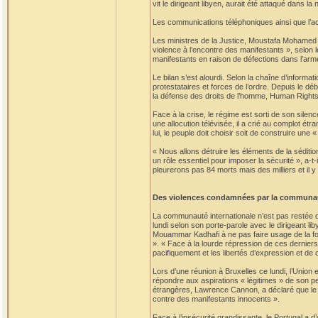
vit le dirigeant libyen, aurait été attaqué dans la
Les communications téléphoniques ainsi que l’acc
Les ministres de la Justice, Moustafa Mohamed A
violence à l’encontre des manifestants », selon l
manifestants en raison de défections dans l’arm
Le bilan s’est alourdi. Selon la chaîne d’informat
protestataires et forces de l’ordre. Depuis le dé
la défense des droits de l’homme, Human Rights
Face à la crise, le régime est sorti de son silen
une allocution télévisée, il a crié au complot ét
lui, le peuple doit choisir soit de construire une 
« Nous allons détruire les éléments de la sédition
un rôle essentiel pour imposer la sécurité », a-t
pleurerons pas 84 morts mais des milliers et il y
Des violences condamnées par la communau
La communauté internationale n’est pas restée d
lundi selon son porte-parole avec le dirigeant l
Mouammar Kadhafi à ne pas faire usage de la for
». « Face à la lourde répression de ces derniers
pacifiquement et les libertés d’expression et de
Lors d’une réunion à Bruxelles ce lundi, l’Union
répondre aux aspirations « légitimes » de son p
étrangères, Lawrence Cannon, a déclaré que le
contre des manifestants innocents ».
Face à l’insécurité grandissante, le Portugal a d