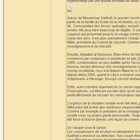
hyperprotégé par une double enceinte de hauts 
Autour de Mouammar Kadhafi, le premier cercle de
partie de la famille du Guide de la révolution, 
fils. Commandant des forces spéciales, assisté d
armée, elle peut faire beaucoup de dégâts. À con
supposé qui présentait jusqu'ici le visage ouvert
camp des durs. Il est plus spécialement chargé d
Billah, président du Conseil de sécurité. Comme
renseignement et de sécurité.
Ensuite, Abdallah al-Senoussi. Beau-frère de Mo
condamné par contumace à perpétuité en juin 19
1989, condamnation un peu oubliée après l'accord
Koussa. Ancien directeur des renseignements exté
monde occidental, reçu à la Maison-Blanche et à 
depuis début 2004, quand la Libye a entamé une 
d'opposants à l'étranger. Envoyé comme ambassa
Enfin, autre membre important de ce cercle rapp
Francophone, cet Africain est bien plus qu'un sec
particulièrement de recruter les mercenaires dans
L'urgence de la situation semble avoir fait taire, 
WikiLeaks fait la liste des nombreux responsable
Comme par exemple le président de la compagnie 
voulait créer sa propre garde personnelle. Toujo
été forcé à l'exil en janvier, une façon de contrer 
Un casque sous le turban
Les connaisseurs de la Libye se demandent si cet
Kadhafi a annoncé sa défection. Son cousin Ahm
pour l'Égypte en «signe de protestation» dénonça