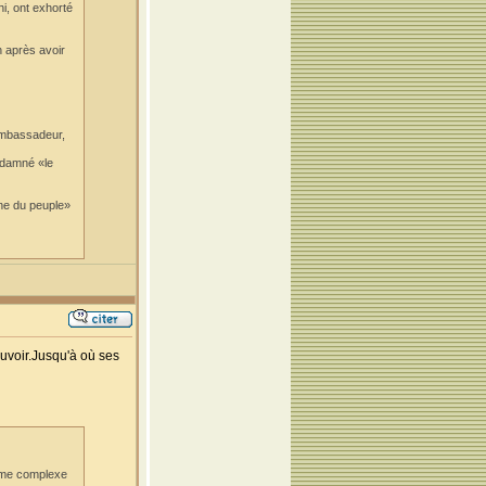
i, ont exhorté
n après avoir
'ambassadeur,
ondamné «le
nne du peuple»
uvoir.Jusqu'à où ses
orme complexe