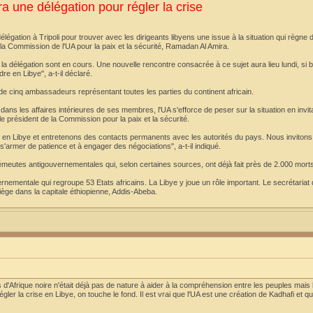
ra une délégation pour régler la crise
égation à Tripoli pour trouver avec les dirigeants libyens une issue à la situation qui règne 
la Commission de l'UA pour la paix et la sécurité, Ramadan Al Amira.
la délégation sont en cours. Une nouvelle rencontre consacrée à ce sujet aura lieu lundi, si b
re en Libye", a-t-il déclaré.
de cinq ambassadeurs représentant toutes les parties du continent africain.
ans les affaires intérieures de ses membres, l'UA s'efforce de peser sur la situation en invit
 président de la Commission pour la paix et la sécurité.
n Libye et entretenons des contacts permanents avec les autorités du pays. Nous invitons 
 s'armer de patience et à engager des négociations", a-t-il indiqué.
s émeutes antigouvernementales qui, selon certaines sources, ont déjà fait près de 2.000 mort
rnementale qui regroupe 53 Etats africains. La Libye y joue un rôle important. Le secrétariat d
siège dans la capitale éthiopienne, Addis-Abeba.
Afrique noire n'était déjà pas de nature à aider à la compréhension entre les peuples mais l
gler la crise en Libye, on touche le fond. Il est vrai que l'UA est une création de Kadhafi et
.