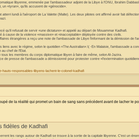
atique libyenne, emmenée par l'ambassadeur adjoint de la Libye à l'ONU, Ibrahim Dabbash
 un «tyran», qu'ils accusent de «génocide».
terri lundi à l'aéroport de La Valette (Malte). Les deux pilotes ont affirmé avoir fait défectio
hazi.
ncé qu'il refusait de servir «une dictature» et appelé au départ de Mouammar Kadhafi.
é à cause de la violence «massive» et «inacceptable» déployée contre des civils.
Affaires étrangères a reçu une note de l'ambassade de Libye l'informant de la démission de l
s liens avec le régime, selon le quotidien «The Australian».\( -En Malaisie, l'ambassade a c
 au chef de l'Etat.
 tous les membres du corps diplomatique libyen à faire de même, selon Al-Jazira.
vice de presse de l'ambassade a démissionné pour protester contre «l'extermination quotidie
-de-hauts-responsables-libyens-lachent-le-colonel-kadhafi
upé de la réalité qui promet un bain de sang sans précédent avant de lacher le po
rs fidèles de Kadhafi
errent les rangs autour de Kadhafi se trouve à la sortie de la capitale libyenne. C'est un én