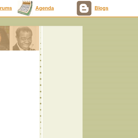
rums
Agenda
Blogs