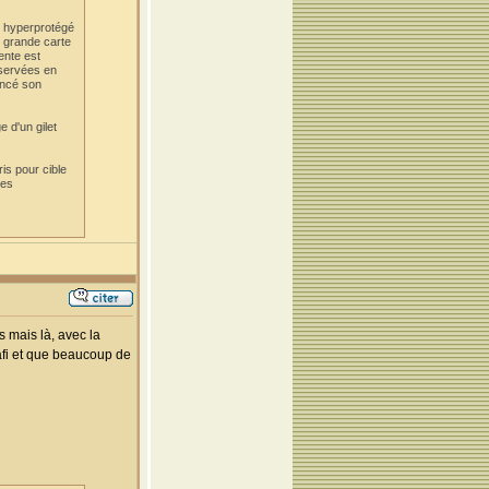
e hyperprotégé
 grande carte
ente est
nservées en
oncé son
 d'un gilet
ris pour cible
tes
 mais là, avec la
hafi et que beaucoup de