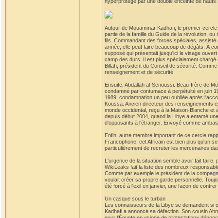
hyperprotégé par une double enceinte de hauts 
Autour de Mouammar Kadhafi, le premier cercle de
partie de la famille du Guide de la révolution, 
fils. Commandant des forces spéciales, assisté d
armée, elle peut faire beaucoup de dégâts. À con
supposé qui présentait jusqu'ici le visage ouvert
camp des durs. Il est plus spécialement chargé d
Billah, président du Conseil de sécurité. Comme
renseignement et de sécurité.
Ensuite, Abdallah al-Senoussi. Beau-frère de Mo
condamné par contumace à perpétuité en juin 19
1989, condamnation un peu oubliée après l'accord
Koussa. Ancien directeur des renseignements exté
monde occidental, reçu à la Maison-Blanche et à 
depuis début 2004, quand la Libye a entamé une 
d'opposants à l'étranger. Envoyé comme ambassa
Enfin, autre membre important de ce cercle rapp
Francophone, cet Africain est bien plus qu'un sec
particulièrement de recruter les mercenaires dans
L'urgence de la situation semble avoir fait taire, 
WikiLeaks fait la liste des nombreux responsable
Comme par exemple le président de la compagnie 
voulait créer sa propre garde personnelle. Toujo
été forcé à l'exil en janvier, une façon de contrer 
Un casque sous le turban
Les connaisseurs de la Libye se demandent si cet
Kadhafi a annoncé sa défection. Son cousin Ahm
pour l'Égypte en «signe de protestation» dénonça