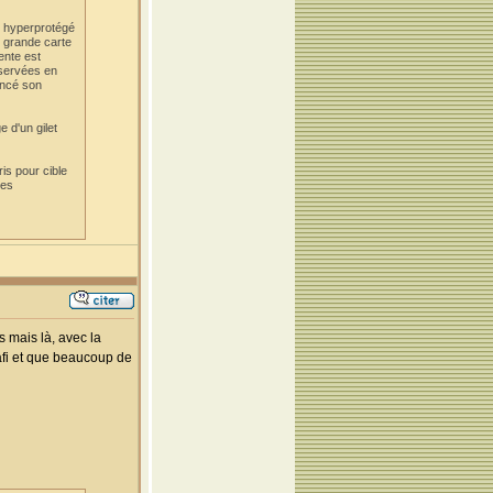
e hyperprotégé
 grande carte
ente est
nservées en
oncé son
 d'un gilet
ris pour cible
tes
 mais là, avec la
hafi et que beaucoup de