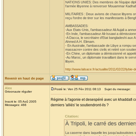
NATIONS UNIES: Des membres de l'équipe diplom
l'armée libyenne à renverser Mouammar Kadhafi,
MILITAIRES : Deux avions de chasse libyens ont at
reçu l'ordre de tirer sur les manifestants à Beng
AMBASSADES:
-Aux Etats-Unis, l'ambassadeur Ali Aujali a anno
-En Inde, l'ambassadeur Ali-Issawi a démissionn
-A Dacca, le secrétaire d'Etat bangladeshi aux 
Ahmed A.H. Elimam.
- En Australie, l'ambassade de Libye a rompu se
massacre» contre des civils et retiré son soutien
-En Chine, un diplomate a démissionné et appelé
-Au Maroc, un diplomate travaillant dans le ser
libyen.
http://www.lalsace.fr/actualite/2011/02/22/lybie
Revenir en haut de page
Alex
Posté le: Ven 25 Fév 2011 08:13
Sujet du message:
Grioonaute régulier
Régime à l'agonie et desespéré avec un khaddafi co
Inscrit le: 05 Aoû 2005
derniers 'alliés' le soutiendront-ils ?
Messages: 466
Citation:
À Tripoli, le carré des dernie
La caserne dans laquelle les jusqu'auboutistes s