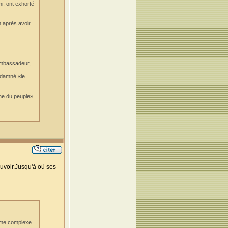
i, ont exhorté
n après avoir
'ambassadeur,
ondamné «le
nne du peuple»
uvoir.Jusqu'à où ses
orme complexe