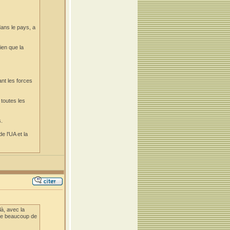
dans le pays, a
ien que la
ant les forces
toutes les
s.
e l'UA et la
à, avec la
 que beaucoup de