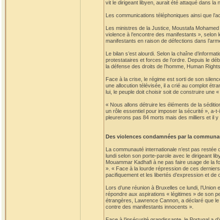
vit le dirigeant libyen, aurait été attaqué dans la
Les communications téléphoniques ainsi que l’acc
Les ministres de la Justice, Moustafa Mohamed A
violence à l’encontre des manifestants », selon l
manifestants en raison de défections dans l’arm
Le bilan s’est alourdi. Selon la chaîne d’informat
protestataires et forces de l’ordre. Depuis le dé
la défense des droits de l’homme, Human Rights
Face à la crise, le régime est sorti de son silen
une allocution télévisée, il a crié au complot ét
lui, le peuple doit choisir soit de construire une 
« Nous allons détruire les éléments de la sédition
un rôle essentiel pour imposer la sécurité », a-t
pleurerons pas 84 morts mais des milliers et il y
Des violences condamnées par la communau
La communauté internationale n’est pas restée d
lundi selon son porte-parole avec le dirigeant l
Mouammar Kadhafi à ne pas faire usage de la for
». « Face à la lourde répression de ces derniers
pacifiquement et les libertés d’expression et de
Lors d’une réunion à Bruxelles ce lundi, l’Union
répondre aux aspirations « légitimes » de son p
étrangères, Lawrence Cannon, a déclaré que le
contre des manifestants innocents ».
Face à l’insécurité grandissante, le Portugal a d