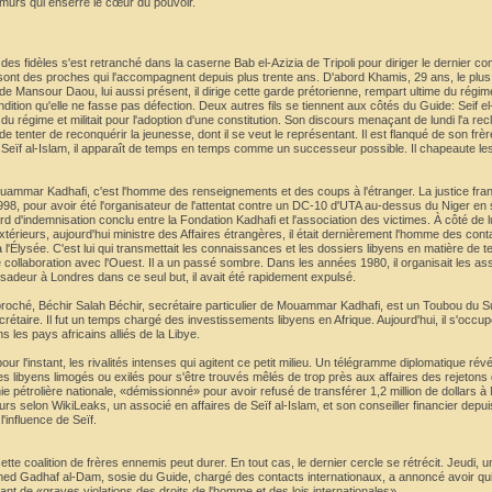
murs qui enserre le cœur du pouvoir.
s fidèles s'est retranché dans la caserne Bab el-Azizia de Tripoli pour diriger le dernier co
ou sont des proches qui l'accompagnent depuis plus trente ans. D'abord Khamis, 29 ans, le plu
e Mansour Daou, lui aussi présent, il dirige cette garde prétorienne, rempart ultime du régim
dition qu'elle ne fasse pas défection. Deux autres fils se tiennent aux côtés du Guide: Seif e
 du régime et militait pour l'adoption d'une constitution. Son discours menaçant de lundi l'a re
e tenter de reconquérir la jeunesse, dont il se veut le représentant. Il est flanqué de son fr
 Seïf al-Islam, il apparaît de temps en temps comme un successeur possible. Il chapeaute le
uammar Kadhafi, c'est l'homme des renseignements et des coups à l'étranger. La justice fran
98, pour avoir été l'organisateur de l'attentat contre un DC-10 d'UTA au-dessus du Niger e
 d'indemnisation conclu entre la Fondation Kadhafi et l'association des victimes. À côté de 
rieurs, aujourd'hui ministre des Affaires étrangères, il était dernièrement l'homme des cont
l'Élysée. C'est lui qui transmettait les connaissances et les dossiers libyens en matière de t
collaboration avec l'Ouest. Il a un passé sombre. Dans les années 1980, il organisait les as
deur à Londres dans ce seul but, il avait été rapidement expulsé.
roché, Béchir Salah Béchir, secrétaire particulier de Mouammar Kadhafi, est un Toubou du S
rétaire. Il fut un temps chargé des investissements libyens en Afrique. Aujourd'hui, il s'occup
 les pays africains alliés de la Libye.
pour l'instant, les rivalités intenses qui agitent ce petit milieu. Un télégramme diplomatique rév
s libyens limogés ou exilés pour s'être trouvés mêlés de trop près aux affaires des rejetons 
pétrolière nationale, «démissionné» pour avoir refusé de transférer 1,2 million de dollars à
urs selon WikiLeaks, un associé en affaires de Seïf al-Islam, et son conseiller financier depu
l'influence de Seïf.
te coalition de frères ennemis peut durer. En tout cas, le dernier cercle se rétrécit. Jeudi, 
ed Gadhaf al-Dam, sosie du Guide, chargé des contacts internationaux, a annoncé avoir quit
nt de «graves violations des droits de l'homme et des lois internationales».