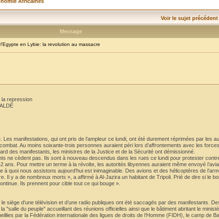
onomie Africaines
Voir le sujet précédent
Message
Egypte en Lybie: la revolution au massacre
 la repression
BALDÉ
e. Les manifestations, qui ont pris de l’ampleur ce lundi, ont été durement réprimées par les au
e combat. Au moins soixante-trois personnes auraient péri lors d’affrontements avec les forces
égard des manifestants, les ministres de la Justice et de la Sécurité ont démissionné.
ants ne cèdent pas. Ils sont à nouveau descendus dans les rues ce lundi pour protester contr
ns. Pour mettre un terme à la révolte, les autorités libyennes auraient même envoyé l’aviati
 Ce à quoi nous assistons aujourd’hui est inimaginable. Des avions et des hélicoptères de l’armé
 Il y a de nombreux morts », a affirmé à Al-Jazira un habitant de Tripoli. Prié de dire si le
ontinue. Ils prennent pour cible tout ce qui bouge ».
, le siège d’une télévision et d’une radio publiques ont été saccagés par des manifestants. D
 "salle du peuple" accueillant des réunions officielles ainsi que le bâtiment abritant le ministèr
eillies par la Fédération internationale des ligues de droits de l’Homme (FIDH), le camp de Ba