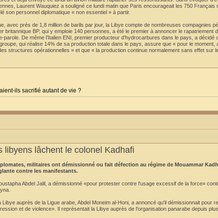
ropéennes, Laurent Wauquiez a souligné ce lundi matin que Paris encourageait les 750 Français 
lé son personnel diplomatique « non essentiel » à partir.
, avec près de 1,8 million de barils par jour, la Libye compte de nombreuses compagnies pé
lier britannique BP, qui y emploie 140 personnes, a été le premier à annoncer le rapatriement 
rte-parole. De même l’Italien ENI, premier producteur d’hydrocarbures dans le pays, a décidé
e groupe, qui réalise 14% de sa production totale dans le pays, assure que « pour le moment,
des structures opérationnelles » et que « la production continue normalement sans effet sur l
aient-ils sacrifié autant de vie ?
 libyens lâchent le colonel Kadhafi
diplomates, militaires ont démissionné ou fait défection au régime de Mouammar Kadh
glante contre les manifestants.
apha Abdel Jalil, a démissionné «pour protester contre l'usage excessif de la force» contr
ryna.
ibye auprès de la Ligue arabe, Abdel Moneim al-Honi, a annoncé qu'il démissionnait pour re
ression et de violence». Il représentait la Libye auprès de l'organisation panarabe depuis plu