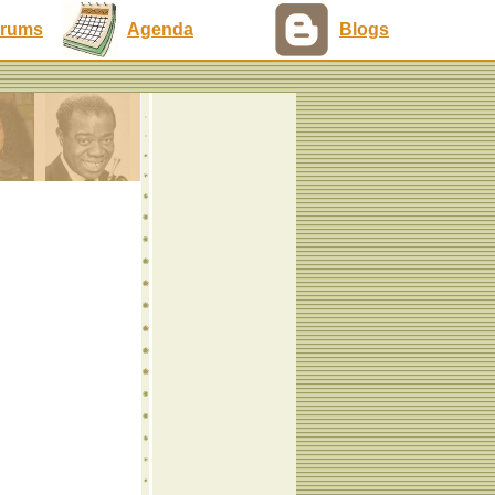
rums
Agenda
Blogs