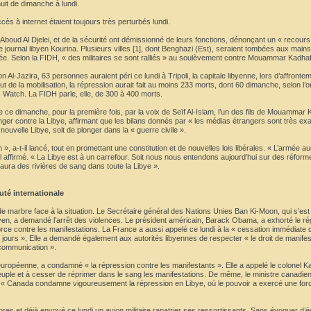
 nuit de dimanche à lundi.
ès à internet étaient toujours très perturbés lundi.
boud Al Djelei, et de la sécurité ont démissionné de leurs fonctions, dénonçant un « recours 
e journal libyen Kourina. Plusieurs villes [1], dont Benghazi (Est), seraient tombées aux main
ée. Selon la FIDH, « des militaires se sont ralliés » au soulèvement contre Mouammar Kadhaf
ion Al-Jazira, 63 personnes auraient péri ce lundi à Tripoli, la capitale libyenne, lors d’affront
but de la mobilisation, la répression aurait fait au moins 233 morts, dont 60 dimanche, selon l’
 Watch. La FIDH parle, elle, de 300 à 400 morts.
ce ce dimanche, pour la première fois, par la voix de Seïf Al-Islam, l’un des fils de Mouammar
ranger contre la Libye, affirmant que les bilans donnés par « les médias étrangers sont très e
« nouvelle Libye, soit de plonger dans la « guerre civile ».
 », a-t-il lancé, tout en promettant une constitution et de nouvelles lois libérales. « L’armée 
-il affirmé. « La Libye est à un carrefour. Soit nous nous entendons aujourd’hui sur des réform
 aura des rivières de sang dans toute la Libye ».
té internationale
e marbre face à la situation. Le Secrétaire général des Nations Unies Ban Ki-Moon, qui s’est
ibyen, a demandé l’arrêt des violences. Le président américain, Barack Obama, a exhorté le r
ce contre les manifestations. La France a aussi appelé ce lundi à la « cessation immédiate 
 jours », Elle a demandé également aux autorités libyennes de respecter « le droit de manifes
 communication ».
 européenne, a condamné « la répression contre les manifestants ». Elle a appelé le colonel K
euple et à cesser de réprimer dans le sang les manifestations. De même, le ministre canadien
 « Canada condamne vigoureusement la répression en Libye, où le pouvoir a exercé une for
’ores et déjà envoyé ce lundi un avion militaire rapatrier ses ressortissants. Sans évoquer d’