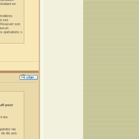
résidant en
trolières
de ses
 d’évacuer son
 aucun
es opérations ».
afi pour
e les
joindre «la
s de dix ans.