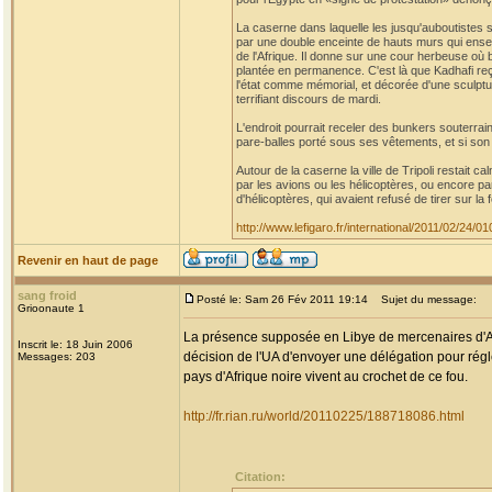
La caserne dans laquelle les jusqu'auboutistes 
par une double enceinte de hauts murs qui ens
de l'Afrique. Il donne sur une cour herbeuse où 
plantée en permanence. C'est là que Kadhafi reç
l'état comme mémorial, et décorée d'une sculpt
terrifiant discours de mardi.
L'endroit pourrait receler des bunkers souterra
pare-balles porté sous ses vêtements, et si son 
Autour de la caserne la ville de Tripoli restait c
par les avions ou les hélicoptères, ou encore par
d'hélicoptères, qui avaient refusé de tirer sur la 
http://www.lefigaro.fr/international/2011/02/24
Revenir en haut de page
sang froid
Posté le: Sam 26 Fév 2011 19:14
Sujet du message:
Grioonaute 1
La présence supposée en Libye de mercenaires d'Afr
Inscrit le: 18 Juin 2006
décision de l'UA d'envoyer une délégation pour régle
Messages: 203
pays d'Afrique noire vivent au crochet de ce fou.
http://fr.rian.ru/world/20110225/188718086.html
Citation: