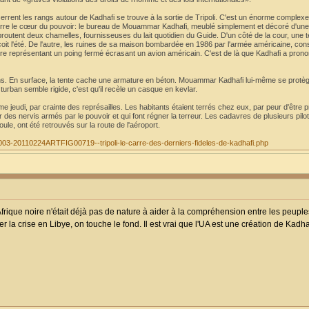
serrent les rangs autour de Kadhafi se trouve à la sortie de Tripoli. C'est un énorme complex
erre le cœur du pouvoir: le bureau de Mouammar Kadhafi, meublé simplement et décoré d'une
broutent deux chamelles, fournisseuses du lait quotidien du Guide. D'un côté de la cour, une t
oit l'été. De l'autre, les ruines de sa maison bombardée en 1986 par l'armée américaine, co
ure représentant un poing fermé écrasant un avion américain. C'est de là que Kadhafi a pron
ins. En surface, la tente cache une armature en béton. Mouammar Kadhafi lui-même se protège
turban semble rigide, c'est qu'il recèle un casque en kevlar.
alme jeudi, par crainte des représailles. Les habitants étaient terrés chez eux, par peur d'être p
 des nervis armés par le pouvoir et qui font régner la terreur. Les cadavres de plusieurs pilo
foule, ont été retrouvés sur la route de l'aéroport.
/01003-20110224ARTFIG00719--tripoli-le-carre-des-derniers-fideles-de-kadhafi.php
ique noire n'était déjà pas de nature à aider à la compréhension entre les peuples
r la crise en Libye, on touche le fond. Il est vrai que l'UA est une création de Kad