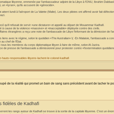
atique libyenne, emmenée par l'ambassadeur adjoint de la Libye à l'ONU, Ibrahim Dabbash
 un «tyran», qu'ils accusent de «génocide».
terri lundi à l'aéroport de La Valette (Malte). Les deux pilotes ont affirmé avoir fait défectio
hazi.
ncé qu'il refusait de servir «une dictature» et appelé au départ de Mouammar Kadhafi.
é à cause de la violence «massive» et «inacceptable» déployée contre des civils.
Affaires étrangères a reçu une note de l'ambassade de Libye l'informant de la démission de l
s liens avec le régime, selon le quotidien «The Australian».\( -En Malaisie, l'ambassade a c
 au chef de l'Etat.
 tous les membres du corps diplomatique libyen à faire de même, selon Al-Jazira.
vice de presse de l'ambassade a démissionné pour protester contre «l'extermination quotidie
-de-hauts-responsables-libyens-lachent-le-colonel-kadhafi
upé de la réalité qui promet un bain de sang sans précédent avant de lacher le po
rs fidèles de Kadhafi
errent les rangs autour de Kadhafi se trouve à la sortie de la capitale libyenne. C'est un én