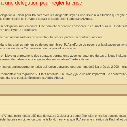
ra une délégation pour régler la crise
égation à Tripoli pour trouver avec les dirigeants libyens une issue à la situation qui règne 
la Commission de l'UA pour la paix et la sécurité, Ramadan Al Amira.
la délégation sont en cours. Une nouvelle rencontre consacrée à ce sujet aura lieu lundi, si b
re en Libye", a-t-il déclaré.
de cinq ambassadeurs représentant toutes les parties du continent africain.
ans les affaires intérieures de ses membres, l'UA s'efforce de peser sur la situation en invit
 président de la Commission pour la paix et la sécurité.
n Libye et entretenons des contacts permanents avec les autorités du pays. Nous invitons 
 s'armer de patience et à engager des négociations", a-t-il indiqué.
s émeutes antigouvernementales qui, selon certaines sources, ont déjà fait près de 2.000 mort
rnementale qui regroupe 53 Etats africains. La Libye y joue un rôle important. Le secrétariat d
siège dans la capitale éthiopienne, Addis-Abeba.
Afrique noire n'était déjà pas de nature à aider à la compréhension entre les peuples mais l
gler la crise en Libye, on touche le fond. Il est vrai que l'UA est une création de Kadhafi et
.