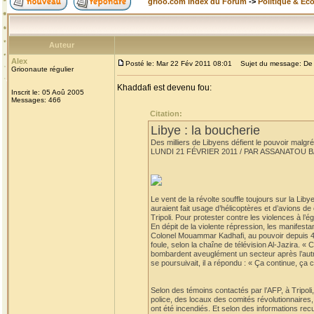
grioo.com Index du Forum
->
Politique & Ec
Auteur
Alex
Posté le: Mar 22 Fév 2011 08:01
Sujet du message: De l'
Grioonaute régulier
Khaddafi est devenu fou:
Inscrit le: 05 Aoû 2005
Messages: 466
Citation:
Libye : la boucherie
Des milliers de Libyens défient le pouvoir malgré
LUNDI 21 FÉVRIER 2011 / PAR ASSANATOU 
Le vent de la révolte souffle toujours sur la Liby
auraient fait usage d’hélicoptères et d’avions d
Tripoli. Pour protester contre les violences à l’
En dépit de la violente répression, les manifest
Colonel Mouammar Kadhafi, au pouvoir depuis 42 a
foule, selon la chaîne de télévision Al-Jazira. «
bombardent aveuglément un secteur après l’autre.
se poursuivait, il a répondu : « Ça continue, ça c
Selon des témoins contactés par l’AFP, à Tripoli
police, des locaux des comités révolutionnaires, la
ont été incendiés. Et selon des informations recu