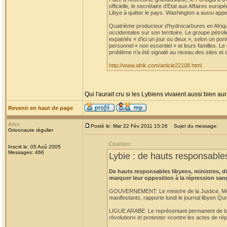
officielle, le secrétaire d’Etat aux Affaires eu
Libye à quitter le pays. Washington a aussi appe
Quatrième producteur d’hydrocarbures en Afrique
occidentales sur son territoire. Le groupe pétro
expatriés « d’ici un jour ou deux », selon un po
personnel « non essentiel » et leurs familles. L
problème n’a été signalé au niveau des sites et 
http://www.afrik.com/article22108.html
Qui l'aurait cru si les Lybiens vivaient aussi bien aur
Revenir en haut de page
Alex
Posté le: Mar 22 Fév 2011 15:26
Sujet du message:
Grioonaute régulier
Citation:
Inscrit le: 05 Aoû 2005
Messages: 466
Lybie : de hauts responsables
De hauts responsables libyens, ministres, 
marquer leur opposition à la répression san
GOUVERNEMENT: Le ministre de la Justice, Moust
manifestants, rapporte lundi le journal libyen Qu
LIGUE ARABE: Le représentant permanent de la L
révolution» et protester «contre les actes de rép