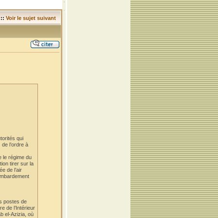
::
Voir le sujet suivant
torités qui
 de l’ordre à
e le régime du
on tirer sur la
e de l’air
 bombardement
es postes de
e de l’Intérieur
b el-Azizia, où