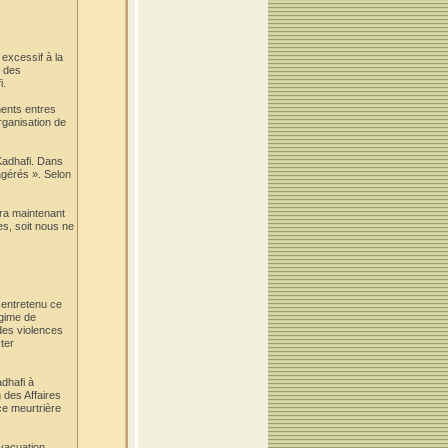
excessif à la
s des
i.
ements entres
organisation de
 Kadhafi. Dans
xagérés ». Selon
aura maintenant
es, soit nous ne
 entretenu ce
égime de
des violences
ter
adhafi à
 des Affaires
ce meurtrière
évacuation