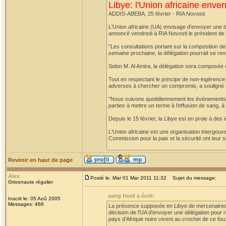
Libye: l'Union africaine enver
ADDIS-ABEBA, 25 février - RIA Novosti
L'Union africaine (UA) envisage d'envoyer une dél
annoncé vendredi à RIA Novosti le président de 
"Les consultations portant sur la composition de 
semaine prochaine, la délégation pourrait se rend
Selon M. Al Amira, la délégation sera composée 
Tout en respectant le principe de non-ingérence d
adverses à chercher un compromis, a souligné le
"Nous suivons quotidiennement les événements e
parties à mettre un terme à l'effusion de sang, à
Depuis le 15 février, la Libye est en proie à de
L'Union africaine est une organisation intergouve
Commission pour la paix et la sécurité ont leur 
Revenir en haut de page
Alex
Posté le: Mar 01 Mar 2011 11:32
Sujet du message:
Grioonaute régulier
sang froid a écrit:
Inscrit le: 05 Aoû 2005
Messages: 466
La présence supposée en Libye de mercenaires d'
décision de l'UA d'envoyer une délégation pour ré
pays d'Afrique noire vivent au crochet de ce fou