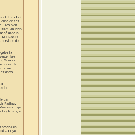
mbat. Tous font
s jeune de ses
e. Très bien
l-Islam, dauphin
classé dans le
ère Muatassim
s services de
çaise l'a
n septembre
lui, Moussa
acts avec le
errorisme,
sassinats
ud.
e plus
élé par
de Kadhafi.
 Muatassim, qui
is longtemps, a
un proche de
té la Libye