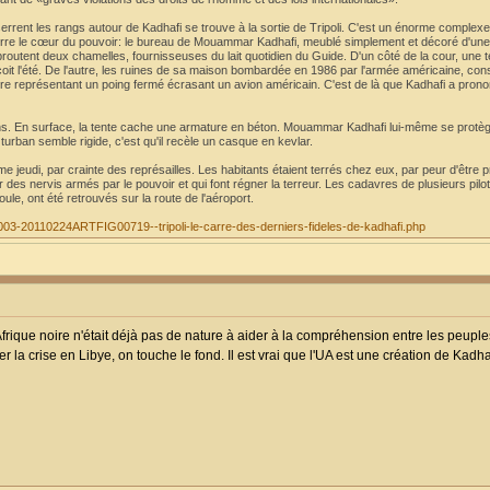
serrent les rangs autour de Kadhafi se trouve à la sortie de Tripoli. C'est un énorme complex
erre le cœur du pouvoir: le bureau de Mouammar Kadhafi, meublé simplement et décoré d'une
broutent deux chamelles, fournisseuses du lait quotidien du Guide. D'un côté de la cour, une t
oit l'été. De l'autre, les ruines de sa maison bombardée en 1986 par l'armée américaine, co
ure représentant un poing fermé écrasant un avion américain. C'est de là que Kadhafi a pron
ins. En surface, la tente cache une armature en béton. Mouammar Kadhafi lui-même se protège
turban semble rigide, c'est qu'il recèle un casque en kevlar.
alme jeudi, par crainte des représailles. Les habitants étaient terrés chez eux, par peur d'être p
 des nervis armés par le pouvoir et qui font régner la terreur. Les cadavres de plusieurs pilo
foule, ont été retrouvés sur la route de l'aéroport.
/01003-20110224ARTFIG00719--tripoli-le-carre-des-derniers-fideles-de-kadhafi.php
ique noire n'était déjà pas de nature à aider à la compréhension entre les peuples
r la crise en Libye, on touche le fond. Il est vrai que l'UA est une création de Kad