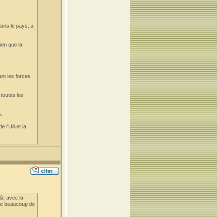
dans le pays, a
ien que la
ant les forces
toutes les
s.
e l'UA et la
à, avec la
 que beaucoup de