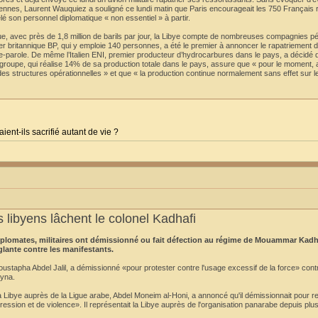
ropéennes, Laurent Wauquiez a souligné ce lundi matin que Paris encourageait les 750 Français 
lé son personnel diplomatique « non essentiel » à partir.
, avec près de 1,8 million de barils par jour, la Libye compte de nombreuses compagnies pé
lier britannique BP, qui y emploie 140 personnes, a été le premier à annoncer le rapatriement 
rte-parole. De même l’Italien ENI, premier producteur d’hydrocarbures dans le pays, a décidé
e groupe, qui réalise 14% de sa production totale dans le pays, assure que « pour le moment,
des structures opérationnelles » et que « la production continue normalement sans effet sur l
aient-ils sacrifié autant de vie ?
 libyens lâchent le colonel Kadhafi
diplomates, militaires ont démissionné ou fait défection au régime de Mouammar Kadh
glante contre les manifestants.
apha Abdel Jalil, a démissionné «pour protester contre l'usage excessif de la force» contr
ryna.
ibye auprès de la Ligue arabe, Abdel Moneim al-Honi, a annoncé qu'il démissionnait pour re
ression et de violence». Il représentait la Libye auprès de l'organisation panarabe depuis plu