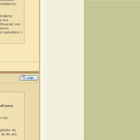
résidant en
trolières
de ses
 d’évacuer son
 aucun
es opérations ».
afi pour
e les
joindre «la
s de dix ans.