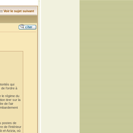
::
Voir le sujet suivant
torités qui
 de l’ordre à
e le régime du
on tirer sur la
e de l’air
 bombardement
es postes de
e de l’Intérieur
b el-Azizia, où