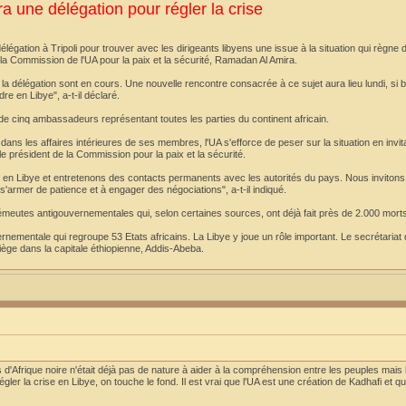
ra une délégation pour régler la crise
égation à Tripoli pour trouver avec les dirigeants libyens une issue à la situation qui règne 
la Commission de l'UA pour la paix et la sécurité, Ramadan Al Amira.
la délégation sont en cours. Une nouvelle rencontre consacrée à ce sujet aura lieu lundi, si b
re en Libye", a-t-il déclaré.
de cinq ambassadeurs représentant toutes les parties du continent africain.
ans les affaires intérieures de ses membres, l'UA s'efforce de peser sur la situation en invit
 président de la Commission pour la paix et la sécurité.
n Libye et entretenons des contacts permanents avec les autorités du pays. Nous invitons 
 s'armer de patience et à engager des négociations", a-t-il indiqué.
s émeutes antigouvernementales qui, selon certaines sources, ont déjà fait près de 2.000 mort
rnementale qui regroupe 53 Etats africains. La Libye y joue un rôle important. Le secrétariat d
siège dans la capitale éthiopienne, Addis-Abeba.
Afrique noire n'était déjà pas de nature à aider à la compréhension entre les peuples mais l
gler la crise en Libye, on touche le fond. Il est vrai que l'UA est une création de Kadhafi et
.