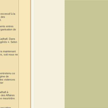
excessif à la
s des
i.
ements entres
organisation de
 Kadhafi. Dans
xagérés ». Selon
aura maintenant
es, soit nous ne
 entretenu ce
égime de
des violences
ter
adhafi à
 des Affaires
ce meurtrière
évacuation