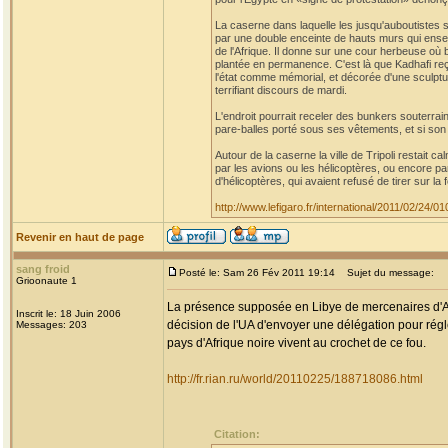
La caserne dans laquelle les jusqu'auboutistes 
par une double enceinte de hauts murs qui ens
de l'Afrique. Il donne sur une cour herbeuse où 
plantée en permanence. C'est là que Kadhafi reç
l'état comme mémorial, et décorée d'une sculpt
terrifiant discours de mardi.
L'endroit pourrait receler des bunkers souterra
pare-balles porté sous ses vêtements, et si son 
Autour de la caserne la ville de Tripoli restait c
par les avions ou les hélicoptères, ou encore par
d'hélicoptères, qui avaient refusé de tirer sur la 
http://www.lefigaro.fr/international/2011/02/24
Revenir en haut de page
sang froid
Posté le: Sam 26 Fév 2011 19:14
Sujet du message:
Grioonaute 1
La présence supposée en Libye de mercenaires d'Afr
Inscrit le: 18 Juin 2006
décision de l'UA d'envoyer une délégation pour régle
Messages: 203
pays d'Afrique noire vivent au crochet de ce fou.
http://fr.rian.ru/world/20110225/188718086.html
Citation: