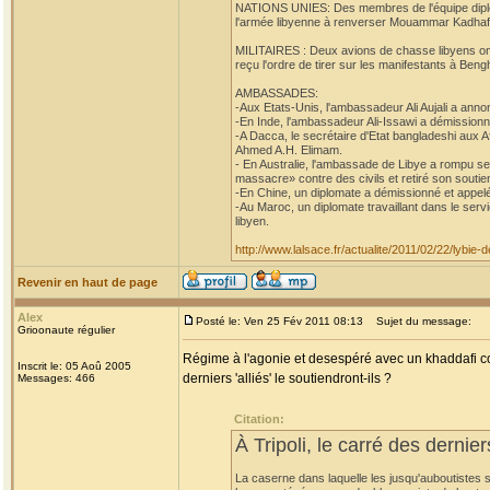
NATIONS UNIES: Des membres de l'équipe diplom
l'armée libyenne à renverser Mouammar Kadhafi,
MILITAIRES : Deux avions de chasse libyens ont at
reçu l'ordre de tirer sur les manifestants à Beng
AMBASSADES:
-Aux Etats-Unis, l'ambassadeur Ali Aujali a anno
-En Inde, l'ambassadeur Ali-Issawi a démissionn
-A Dacca, le secrétaire d'Etat bangladeshi aux 
Ahmed A.H. Elimam.
- En Australie, l'ambassade de Libye a rompu se
massacre» contre des civils et retiré son soutien
-En Chine, un diplomate a démissionné et appelé
-Au Maroc, un diplomate travaillant dans le ser
libyen.
http://www.lalsace.fr/actualite/2011/02/22/lybie
Revenir en haut de page
Alex
Posté le: Ven 25 Fév 2011 08:13
Sujet du message:
Grioonaute régulier
Régime à l'agonie et desespéré avec un khaddafi co
Inscrit le: 05 Aoû 2005
derniers 'alliés' le soutiendront-ils ?
Messages: 466
Citation:
À Tripoli, le carré des dernie
La caserne dans laquelle les jusqu'auboutistes s