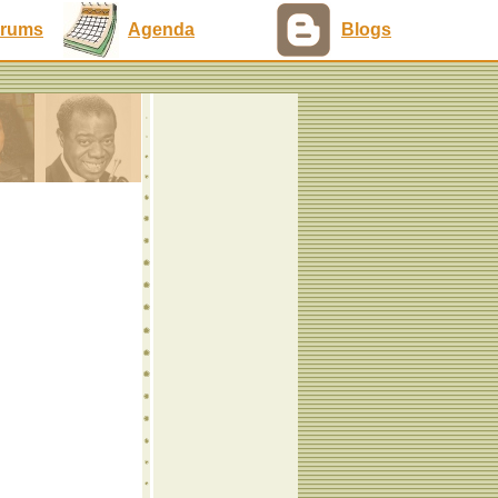
rums
Agenda
Blogs