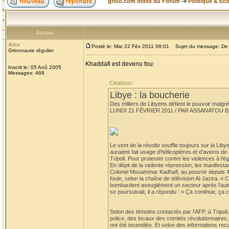
grioo.com Index du Forum
->
Politique & Ec
Auteur
Alex
Posté le: Mar 22 Fév 2011 08:01
Sujet du message: De l'
Grioonaute régulier
Khaddafi est devenu fou:
Inscrit le: 05 Aoû 2005
Messages: 466
Citation:
Libye : la boucherie
Des milliers de Libyens défient le pouvoir malgré
LUNDI 21 FÉVRIER 2011 / PAR ASSANATOU 
Le vent de la révolte souffle toujours sur la Liby
auraient fait usage d’hélicoptères et d’avions d
Tripoli. Pour protester contre les violences à l’
En dépit de la violente répression, les manifest
Colonel Mouammar Kadhafi, au pouvoir depuis 42 a
foule, selon la chaîne de télévision Al-Jazira. «
bombardent aveuglément un secteur après l’autre.
se poursuivait, il a répondu : « Ça continue, ça c
Selon des témoins contactés par l’AFP, à Tripoli
police, des locaux des comités révolutionnaires, la
ont été incendiés. Et selon des informations recu