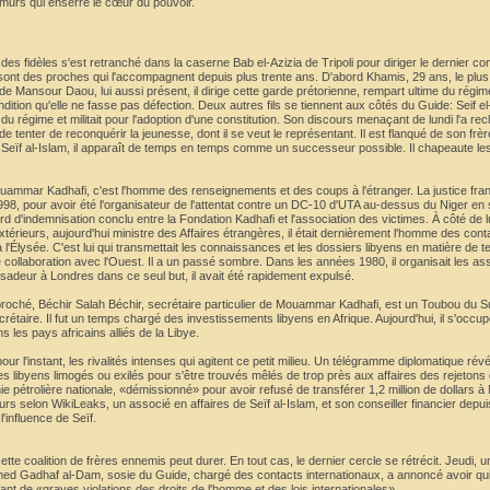
murs qui enserre le cœur du pouvoir.
s fidèles s'est retranché dans la caserne Bab el-Azizia de Tripoli pour diriger le dernier co
ou sont des proches qui l'accompagnent depuis plus trente ans. D'abord Khamis, 29 ans, le plu
e Mansour Daou, lui aussi présent, il dirige cette garde prétorienne, rempart ultime du régim
dition qu'elle ne fasse pas défection. Deux autres fils se tiennent aux côtés du Guide: Seif e
 du régime et militait pour l'adoption d'une constitution. Son discours menaçant de lundi l'a re
e tenter de reconquérir la jeunesse, dont il se veut le représentant. Il est flanqué de son fr
 Seïf al-Islam, il apparaît de temps en temps comme un successeur possible. Il chapeaute le
uammar Kadhafi, c'est l'homme des renseignements et des coups à l'étranger. La justice fran
98, pour avoir été l'organisateur de l'attentat contre un DC-10 d'UTA au-dessus du Niger e
 d'indemnisation conclu entre la Fondation Kadhafi et l'association des victimes. À côté de 
rieurs, aujourd'hui ministre des Affaires étrangères, il était dernièrement l'homme des cont
l'Élysée. C'est lui qui transmettait les connaissances et les dossiers libyens en matière de t
collaboration avec l'Ouest. Il a un passé sombre. Dans les années 1980, il organisait les as
deur à Londres dans ce seul but, il avait été rapidement expulsé.
roché, Béchir Salah Béchir, secrétaire particulier de Mouammar Kadhafi, est un Toubou du S
rétaire. Il fut un temps chargé des investissements libyens en Afrique. Aujourd'hui, il s'occup
 les pays africains alliés de la Libye.
pour l'instant, les rivalités intenses qui agitent ce petit milieu. Un télégramme diplomatique rév
s libyens limogés ou exilés pour s'être trouvés mêlés de trop près aux affaires des rejetons 
pétrolière nationale, «démissionné» pour avoir refusé de transférer 1,2 million de dollars à
urs selon WikiLeaks, un associé en affaires de Seïf al-Islam, et son conseiller financier depu
l'influence de Seïf.
te coalition de frères ennemis peut durer. En tout cas, le dernier cercle se rétrécit. Jeudi, 
ed Gadhaf al-Dam, sosie du Guide, chargé des contacts internationaux, a annoncé avoir quit
nt de «graves violations des droits de l'homme et des lois internationales».