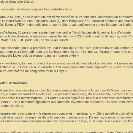
 nuit de dimanche à lundi.
ès à internet étaient toujours très perturbés lundi.
boud Al Djelei, et de la sécurité ont démissionné de leurs fonctions, dénonçant un « recours 
e journal libyen Kourina. Plusieurs villes [1], dont Benghazi (Est), seraient tombées aux main
ée. Selon la FIDH, « des militaires se sont ralliés » au soulèvement contre Mouammar Kadhaf
ion Al-Jazira, 63 personnes auraient péri ce lundi à Tripoli, la capitale libyenne, lors d’affront
but de la mobilisation, la répression aurait fait au moins 233 morts, dont 60 dimanche, selon l’
 Watch. La FIDH parle, elle, de 300 à 400 morts.
ce ce dimanche, pour la première fois, par la voix de Seïf Al-Islam, l’un des fils de Mouammar
ranger contre la Libye, affirmant que les bilans donnés par « les médias étrangers sont très e
« nouvelle Libye, soit de plonger dans la « guerre civile ».
 », a-t-il lancé, tout en promettant une constitution et de nouvelles lois libérales. « L’armée 
-il affirmé. « La Libye est à un carrefour. Soit nous nous entendons aujourd’hui sur des réform
 aura des rivières de sang dans toute la Libye ».
té internationale
e marbre face à la situation. Le Secrétaire général des Nations Unies Ban Ki-Moon, qui s’est
ibyen, a demandé l’arrêt des violences. Le président américain, Barack Obama, a exhorté le r
ce contre les manifestations. La France a aussi appelé ce lundi à la « cessation immédiate 
 jours », Elle a demandé également aux autorités libyennes de respecter « le droit de manifes
 communication ».
 européenne, a condamné « la répression contre les manifestants ». Elle a appelé le colonel K
euple et à cesser de réprimer dans le sang les manifestations. De même, le ministre canadien
 « Canada condamne vigoureusement la répression en Libye, où le pouvoir a exercé une for
’ores et déjà envoyé ce lundi un avion militaire rapatrier ses ressortissants. Sans évoquer d’