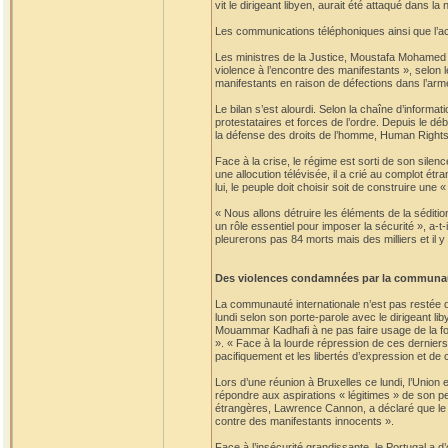
vit le dirigeant libyen, aurait été attaqué dans la
Les communications téléphoniques ainsi que l’acc
Les ministres de la Justice, Moustafa Mohamed A
violence à l’encontre des manifestants », selon l
manifestants en raison de défections dans l’arm
Le bilan s’est alourdi. Selon la chaîne d’informat
protestataires et forces de l’ordre. Depuis le dé
la défense des droits de l’homme, Human Rights
Face à la crise, le régime est sorti de son silen
une allocution télévisée, il a crié au complot ét
lui, le peuple doit choisir soit de construire une 
« Nous allons détruire les éléments de la sédition
un rôle essentiel pour imposer la sécurité », a-t
pleurerons pas 84 morts mais des milliers et il y
Des violences condamnées par la communau
La communauté internationale n’est pas restée d
lundi selon son porte-parole avec le dirigeant l
Mouammar Kadhafi à ne pas faire usage de la for
». « Face à la lourde répression de ces derniers
pacifiquement et les libertés d’expression et de
Lors d’une réunion à Bruxelles ce lundi, l’Union
répondre aux aspirations « légitimes » de son p
étrangères, Lawrence Cannon, a déclaré que le
contre des manifestants innocents ».
Face à l’insécurité grandissante, le Portugal a d