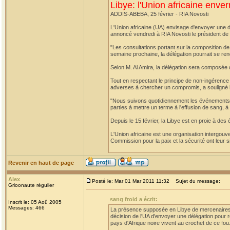
Libye: l'Union africaine enver
ADDIS-ABEBA, 25 février - RIA Novosti
L'Union africaine (UA) envisage d'envoyer une dél
annoncé vendredi à RIA Novosti le président de 
"Les consultations portant sur la composition de 
semaine prochaine, la délégation pourrait se rend
Selon M. Al Amira, la délégation sera composée 
Tout en respectant le principe de non-ingérence d
adverses à chercher un compromis, a souligné le
"Nous suivons quotidiennement les événements e
parties à mettre un terme à l'effusion de sang, à
Depuis le 15 février, la Libye est en proie à de
L'Union africaine est une organisation intergouve
Commission pour la paix et la sécurité ont leur 
Revenir en haut de page
Alex
Posté le: Mar 01 Mar 2011 11:32
Sujet du message:
Grioonaute régulier
sang froid a écrit:
Inscrit le: 05 Aoû 2005
Messages: 466
La présence supposée en Libye de mercenaires d'
décision de l'UA d'envoyer une délégation pour ré
pays d'Afrique noire vivent au crochet de ce fou