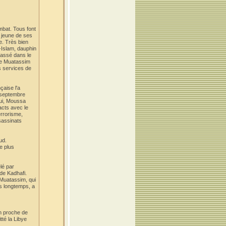
mbat. Tous font
s jeune de ses
e. Très bien
l-Islam, dauphin
classé dans le
ère Muatassim
s services de
çaise l'a
n septembre
lui, Moussa
acts avec le
errorisme,
sassinats
ud.
e plus
élé par
de Kadhafi.
 Muatassim, qui
is longtemps, a
un proche de
té la Libye