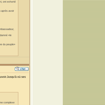
i, ont exhorté
n après avoir
'ambassadeur,
ondamné «le
nne du peuple»
uvoir.Jusqu'à où ses
orme complexe