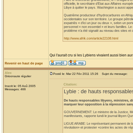
officielle, le secrétaire d’Etat aux Affaires eu
Libye à quitter le pays. Washington a aussi appe
Quatrième producteur d’hydrocarbures en Afrique
occidentales sur son territoire. Le groupe pétro
expatriés « d’ici un jour ou deux », selon un po
personnel « non essentiel » et leurs familles. L
problème n’a été signalé au niveau des sites et 
http://www.afrik.com/article22108.html
Qui l'aurait cru si les Lybiens vivaient aussi bien aur
Revenir en haut de page
Alex
Posté le: Mar 22 Fév 2011 15:26
Sujet du message:
Grioonaute régulier
Citation:
Inscrit le: 05 Aoû 2005
Messages: 466
Lybie : de hauts responsables
De hauts responsables libyens, ministres, 
marquer leur opposition à la répression san
GOUVERNEMENT: Le ministre de la Justice, Moust
manifestants, rapporte lundi le journal libyen Qu
LIGUE ARABE: Le représentant permanent de la L
révolution» et protester «contre les actes de rép