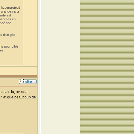
e hyperprotégé
 grande carte
ente est
nservées en
oncé son
 d'un gilet
ris pour cible
tes
 mais là, avec la
hafi et que beaucoup de