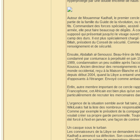
hyperprotégé par une double enceinte de hauts 
Autour de Mouammar Kadhafi, le premier cercle de
partie de la famille du Guide de la révolution, 
fils. Commandant des forces spéciales, assisté d
armée, elle peut faire beaucoup de dégâts. À con
supposé qui présentait jusqu'ici le visage ouvert
camp des durs. Il est plus spécialement chargé d
Billah, président du Conseil de sécurité. Comme
renseignement et de sécurité.
Ensuite, Abdallah al-Senoussi. Beau-frère de Mo
condamné par contumace à perpétuité en juin 19
1989, condamnation un peu oubliée après l'accord
Koussa. Ancien directeur des renseignements exté
monde occidental, reçu à la Maison-Blanche et à 
depuis début 2004, quand la Libye a entamé une 
d'opposants à l'étranger. Envoyé comme ambassa
Enfin, autre membre important de ce cercle rapp
Francophone, cet Africain est bien plus qu'un sec
particulièrement de recruter les mercenaires dans
L'urgence de la situation semble avoir fait taire, 
WikiLeaks fait la liste des nombreux responsable
Comme par exemple le président de la compagnie 
voulait créer sa propre garde personnelle. Toujo
été forcé à l'exil en janvier, une façon de contrer 
Un casque sous le turban
Les connaisseurs de la Libye se demandent si cet
Kadhafi a annoncé sa défection. Son cousin Ahm
pour l'Égypte en «signe de protestation» dénonça