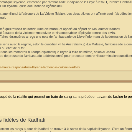
atique libyenne, emmenée par l'ambassadeur adjoint de la Libye à l'ONU, Ibrahim Dabbash
 un «tyran», qu'ils accusent de «génocide».
terri lundi à l'aéroport de La Valette (Malte). Les deux pilotes ont affirmé avoir fait défectio
hazi.
ncé qu'il refusait de servir «une dictature» et appelé au départ de Mouammar Kadhafi.
é à cause de la violence «massive» et «inacceptable» déployée contre des civils.
Affaires étrangères a reçu une note de l'ambassade de Libye l'informant de la démission de l
s liens avec le régime, selon le quotidien «The Australian».\( -En Malaisie, l'ambassade a c
 au chef de l'Etat.
 tous les membres du corps diplomatique libyen à faire de même, selon Al-Jazira.
vice de presse de l'ambassade a démissionné pour protester contre «l'extermination quotidie
-de-hauts-responsables-libyens-lachent-le-colonel-kadhafi
upé de la réalité qui promet un bain de sang sans précédent avant de lacher le po
rs fidèles de Kadhafi
errent les rangs autour de Kadhafi se trouve à la sortie de la capitale libyenne. C'est un én