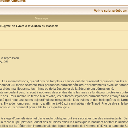
onomie Africaines
Voir le sujet précédent
Message
Egypte en Lybie: la revolution au massacre
 la repression
BALDÉ
e. Les manifestations, qui ont pris de l’ampleur ce lundi, ont été durement réprimées par les au
e combat. Au moins soixante-trois personnes auraient péri lors d’affrontements avec les forces
égard des manifestants, les ministres de la Justice et de la Sécurité ont démissionné.
ants ne cèdent pas. Ils sont à nouveau descendus dans les rues ce lundi pour protester contr
ns. Pour mettre un terme à la révolte, les autorités libyennes auraient même envoyé l’aviati
 Ce à quoi nous assistons aujourd’hui est inimaginable. Des avions et des hélicoptères de l’armé
 Il y a de nombreux morts », a affirmé à Al-Jazira un habitant de Tripoli. Prié de dire si le
ontinue. Ils prennent pour cible tout ce qui bouge ».
, le siège d’une télévision et d’une radio publiques ont été saccagés par des manifestants. D
 "salle du peuple" accueillant des réunions officielles ainsi que le bâtiment abritant le ministèr
eillies par la Fédération internationale des ligues de droits de l’Homme (FIDH), le camp de Ba