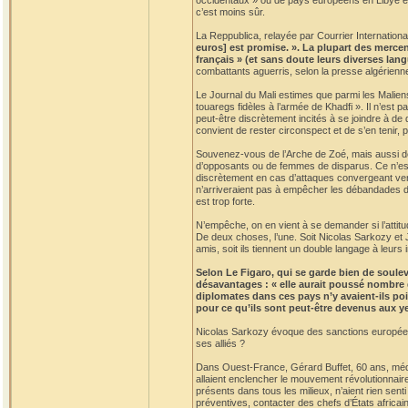
occidentaux » ou de pays européens en Libye est 
c’est moins sûr.
La Reppublica, relayée par Courrier International
euros] est promise. ». La plupart des mercen
français » (et sans doute leurs diverses lan
combattants aguerris, selon la presse algérienn
Le Journal du Mali estimes que parmi les Malien
touaregs fidèles à l’armée de Khadfi ». Il n’est
peut-être discrètement incités à se joindre à de
convient de rester circonspect et de s’en tenir, 
Souvenez-vous de l’Arche de Zoé, mais aussi des
d’opposants ou de femmes de disparus. Ce n’est
discrètement en cas d’attaques convergeant vers 
n’arriveraient pas à empêcher les débandades de 
est trop forte.
N’empêche, on en vient à se demander si l’attitud
De deux choses, l’une. Soit Nicolas Sarkozy et J
amis, soit ils tiennent un double langage à leurs 
Selon Le Figaro, qui se garde bien de soulev
désavantages : « elle aurait poussé nombre d
diplomates dans ces pays n’y avaient-ils poi
pour ce qu’ils sont peut-être devenus aux ye
Nicolas Sarkozy évoque des sanctions européenne
ses alliés ?
Dans Ouest-France, Gérard Buffet, 60 ans, médeci
allaient enclencher le mouvement révolutionnaire
présents dans tous les milieux, n’aient rien sen
préventives, contacter des chefs d’États africai