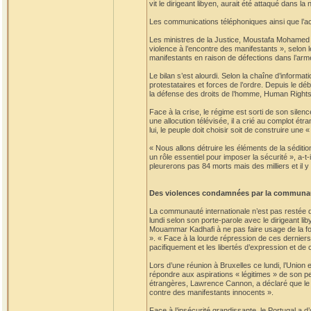
vit le dirigeant libyen, aurait été attaqué dans la
Les communications téléphoniques ainsi que l’acc
Les ministres de la Justice, Moustafa Mohamed A
violence à l’encontre des manifestants », selon l
manifestants en raison de défections dans l’arm
Le bilan s’est alourdi. Selon la chaîne d’informat
protestataires et forces de l’ordre. Depuis le dé
la défense des droits de l’homme, Human Rights
Face à la crise, le régime est sorti de son silen
une allocution télévisée, il a crié au complot ét
lui, le peuple doit choisir soit de construire une 
« Nous allons détruire les éléments de la sédition
un rôle essentiel pour imposer la sécurité », a-t
pleurerons pas 84 morts mais des milliers et il y
Des violences condamnées par la communau
La communauté internationale n’est pas restée d
lundi selon son porte-parole avec le dirigeant l
Mouammar Kadhafi à ne pas faire usage de la for
». « Face à la lourde répression de ces derniers
pacifiquement et les libertés d’expression et de
Lors d’une réunion à Bruxelles ce lundi, l’Union
répondre aux aspirations « légitimes » de son p
étrangères, Lawrence Cannon, a déclaré que le
contre des manifestants innocents ».
Face à l’insécurité grandissante, le Portugal a d