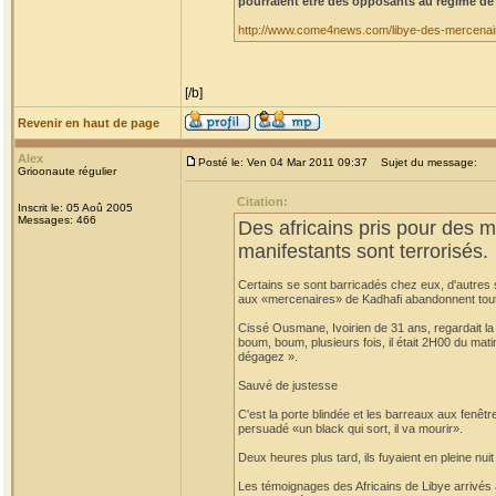
pourraient être des opposants au régime de
http://www.come4news.com/libye-des-mercenair
[/b]
Revenir en haut de page
Alex
Posté le: Ven 04 Mar 2011 09:37
Sujet du message:
Grioonaute régulier
Citation:
Inscrit le: 05 Aoû 2005
Messages: 466
Des africains pris pour des 
manifestants sont terrorisés.
Certains se sont barricadés chez eux, d'autres 
aux «mercenaires» de Kadhafi abandonnent tout
Cissé Ousmane, Ivoirien de 31 ans, regardait la t
boum, boum, plusieurs fois, il était 2H00 du mati
dégagez ».
Sauvé de justesse
C'est la porte blindée et les barreaux aux fenêtres
persuadé «un black qui sort, il va mourir».
Deux heures plus tard, ils fuyaient en pleine nuit
Les témoignages des Africains de Libye arrivés 