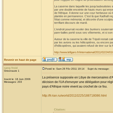
La caserne dans laquelle les jusqu'auboutistes 
par une double enceinte de hauts murs qui ens
de l'Afrique. Il donne sur une cour herbeuse où 
plantée en permanence. C'est là que Kadhafi reç
l'état comme mémorial, et décorée d'une sculpt
terrifiant discours de mardi.
L'endroit pourrait receler des bunkers souterra
pare-balles porté sous ses vêtements, et si son 
Autour de la caserne la ville de Tripoli restait c
par les avions ou les hélicoptères, ou encore par
d'hélicoptères, qui avaient refusé de tirer sur la 
http://www.lefigaro.fr/international/2011/02/24
Revenir en haut de page
sang froid
Posté le: Sam 26 Fév 2011 19:14
Sujet du message:
Grioonaute 1
La présence supposée en Libye de mercenaires d'Afr
Inscrit le: 18 Juin 2006
décision de l'UA d'envoyer une délégation pour régle
Messages: 203
pays d'Afrique noire vivent au crochet de ce fou.
http://fr.rian.ru/world/20110225/188718086.html
Citation: