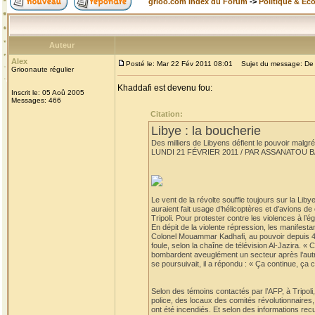
grioo.com Index du Forum
->
Politique & Ec
Auteur
Alex
Posté le: Mar 22 Fév 2011 08:01
Sujet du message: De l'
Grioonaute régulier
Khaddafi est devenu fou:
Inscrit le: 05 Aoû 2005
Messages: 466
Citation:
Libye : la boucherie
Des milliers de Libyens défient le pouvoir malgré
LUNDI 21 FÉVRIER 2011 / PAR ASSANATOU 
Le vent de la révolte souffle toujours sur la Liby
auraient fait usage d’hélicoptères et d’avions d
Tripoli. Pour protester contre les violences à l’
En dépit de la violente répression, les manifest
Colonel Mouammar Kadhafi, au pouvoir depuis 42 a
foule, selon la chaîne de télévision Al-Jazira. «
bombardent aveuglément un secteur après l’autre.
se poursuivait, il a répondu : « Ça continue, ça c
Selon des témoins contactés par l’AFP, à Tripoli
police, des locaux des comités révolutionnaires, la
ont été incendiés. Et selon des informations recu