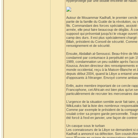
hyperprotégé par une double enceinte de hauts 
Autour de Mouammar Kadhafi, le premier cercle de
partie de la famille du Guide de la révolution, 
fils. Commandant des forces spéciales, assisté d
armée, elle peut faire beaucoup de dégâts. À con
supposé qui présentait jusqu'ici le visage ouvert
camp des durs. Il est plus spécialement chargé d
Billah, président du Conseil de sécurité. Comme
renseignement et de sécurité.
Ensuite, Abdallah al-Senoussi. Beau-frère de Mo
condamné par contumace à perpétuité en juin 19
1989, condamnation un peu oubliée après l'accord
Koussa. Ancien directeur des renseignements exté
monde occidental, reçu à la Maison-Blanche et à 
depuis début 2004, quand la Libye a entamé une 
d'opposants à l'étranger. Envoyé comme ambassa
Enfin, autre membre important de ce cercle rapp
Francophone, cet Africain est bien plus qu'un sec
particulièrement de recruter les mercenaires dans
L'urgence de la situation semble avoir fait taire, 
WikiLeaks fait la liste des nombreux responsable
Comme par exemple le président de la compagnie 
voulait créer sa propre garde personnelle. Toujo
été forcé à l'exil en janvier, une façon de contrer 
Un casque sous le turban
Les connaisseurs de la Libye se demandent si cet
Kadhafi a annoncé sa défection. Son cousin Ahm
pour l'Égypte en «signe de protestation» dénonça