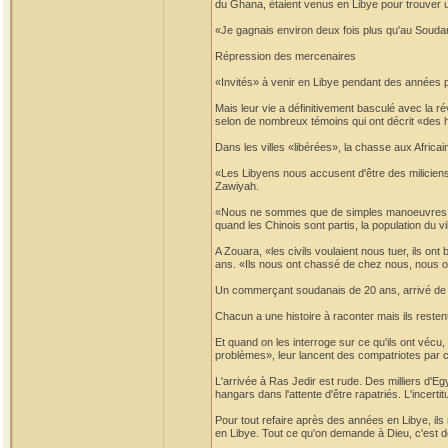
du Ghana, étaient venus en Libye pour trouver un
«Je gagnais environ deux fois plus qu'au Soudan
Répression des mercenaires
«Invités» à venir en Libye pendant des années 
Mais leur vie a définitivement basculé avec la ré
selon de nombreux témoins qui ont décrit «des h
Dans les villes «libérées», la chasse aux Africai
«Les Libyens nous accusent d'être des miliciens
Zawiyah.
«Nous ne sommes que de simples manoeuvres!», s
quand les Chinois sont partis, la population du v
A Zouara, «les civils voulaient nous tuer, ils o
ans. «Ils nous ont chassé de chez nous, nous o
Un commerçant soudanais de 20 ans, arrivé de la 
Chacun a une histoire à raconter mais ils restent
Et quand on les interroge sur ce qu'ils ont vécu,
problèmes», leur lancent des compatriotes par cr
L'arrivée à Ras Jedir est rude. Des milliers d'E
hangars dans l'attente d'être rapatriés. L'incerti
Pour tout refaire après des années en Libye, ils
en Libye. Tout ce qu'on demande à Dieu, c'est d