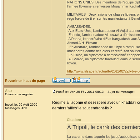
NATIONS UNIES: Des membres de l'équipe diplom
l'armée libyenne à renverser Mouammar Kadhafi,
MILITAIRES : Deux avions de chasse libyens ont at
reçu l'ordre de tirer sur les manifestants à Beng
AMBASSADES:
-Aux Etats-Unis, l'ambassadeur Ali Aujali a anno
-En Inde, l'ambassadeur Ali-Issawi a démissionn
-A Dacca, le secrétaire d'Etat bangladeshi aux 
Ahmed A.H. Elimam.
- En Australie, l'ambassade de Libye a rompu se
massacre» contre des civils et retiré son soutien
-En Chine, un diplomate a démissionné et appelé
-Au Maroc, un diplomate travaillant dans le ser
libyen.
http://www.lalsace.fr/actualite/2011/02/22/lybie
Revenir en haut de page
Alex
Posté le: Ven 25 Fév 2011 08:13
Sujet du message:
Grioonaute régulier
Régime à l'agonie et desespéré avec un khaddafi co
Inscrit le: 05 Aoû 2005
derniers 'alliés' le soutiendront-ils ?
Messages: 466
Citation:
À Tripoli, le carré des dernie
La caserne dans laquelle les jusqu'auboutistes s