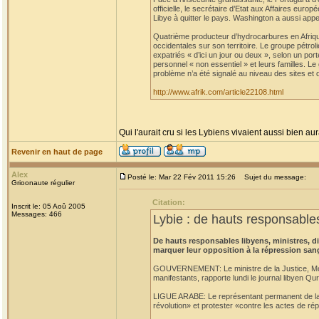
officielle, le secrétaire d’Etat aux Affaires eu
Libye à quitter le pays. Washington a aussi appe
Quatrième producteur d’hydrocarbures en Afrique
occidentales sur son territoire. Le groupe pétro
expatriés « d’ici un jour ou deux », selon un po
personnel « non essentiel » et leurs familles. L
problème n’a été signalé au niveau des sites et 
http://www.afrik.com/article22108.html
Qui l'aurait cru si les Lybiens vivaient aussi bien aur
Revenir en haut de page
Alex
Posté le: Mar 22 Fév 2011 15:26
Sujet du message:
Grioonaute régulier
Citation:
Inscrit le: 05 Aoû 2005
Messages: 466
Lybie : de hauts responsables
De hauts responsables libyens, ministres, 
marquer leur opposition à la répression san
GOUVERNEMENT: Le ministre de la Justice, Moust
manifestants, rapporte lundi le journal libyen Qu
LIGUE ARABE: Le représentant permanent de la L
révolution» et protester «contre les actes de rép