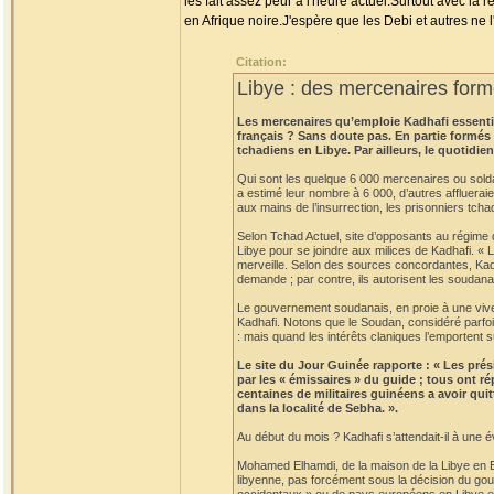
les fait assez peur à l'heure actuel.Surtout avec la 
en Afrique noire.J'espère que les Debi et autres ne 
Citation:
Libye : des mercenaires form
Les mercenaires qu’emploie Kadhafi essentiel
français ? Sans doute pas. En partie formés
tchadiens en Libye. Par ailleurs, le quotidi
Qui sont les quelque 6 000 mercenaires ou solda
a estimé leur nombre à 6 000, d’autres affluerai
aux mains de l’insurrection, les prisonniers tch
Selon Tchad Actuel, site d’opposants au régime d’
Libye pour se joindre aux milices de Kadhafi. « 
merveille. Selon des sources concordantes, Kad
demande ; par contre, ils autorisent les soudana
Le gouvernement soudanais, en proie à une vive 
Kadhafi. Notons que le Soudan, considéré parfoi
: mais quand les intérêts claniques l’emportent 
Le site du Jour Guinée rapporte : « Les prés
par les « émissaires » du guide ; tous ont r
centaines de militaires guinéens a avoir qui
dans la localité de Sebha. ».
Au début du mois ? Kadhafi s’attendait-il à une é
Mohamed Elhamdi, de la maison de la Libye en Esp
libyenne, pas forcément sous la décision du gou