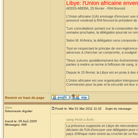
Libye: l'Union africaine enver
ADDIS-ABEBA, 25 février - RIA Novosti
L'Union africaine (UA) envisage d'envoyer une dél
annoncé vendredi à RIA Novosti le président de 
"Les consultations portant sur la composition de 
semaine prochaine, la délégation pourrait se rend
Selon M. Al Amira, la délégation sera composée 
Tout en respectant le principe de non-ingérence d
adverses à chercher un compromis, a souligné le
"Nous suivons quotidiennement les événements e
parties à mettre un terme à l'effusion de sang, à
Depuis le 15 février, la Libye est en proie à de
L'Union africaine est une organisation intergouve
Commission pour la paix et la sécurité ont leur 
Revenir en haut de page
Alex
Posté le: Mar 01 Mar 2011 11:32
Sujet du message:
Grioonaute régulier
sang froid a écrit:
Inscrit le: 05 Aoû 2005
Messages: 466
La présence supposée en Libye de mercenaires d'
décision de l'UA d'envoyer une délégation pour ré
pays d'Afrique noire vivent au crochet de ce fou