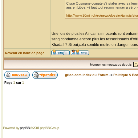
Cissé Ousmane compte s'installer avec sa femme 
ans en Libye, «il faut tout recommencer à zéro, 
http://www.20min.ch/ro/news/dossier/tunisie/
Une fois de plus,les Africains innocents sont entrai
sang condamne encore plus les ressortissants d'Afri
Khadafi ? Si oui,cela semble mettre en danger leurs
Revenir en haut de page
Montrer les messages depuis:
grioo.com Index du Forum
->
Politique & Ec
Page
1
sur
1
Powered by
phpBB
© 2001 phpBB Group