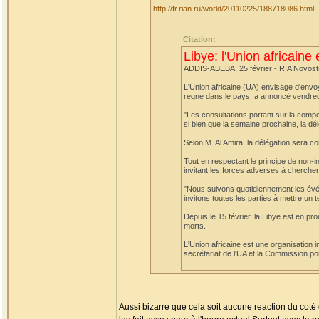
http://fr.rian.ru/world/20110225/188718086.html
Citation:
Libye: l'Union africaine
ADDIS-ABEBA, 25 février - RIA Novost
L'Union africaine (UA) envisage d'envoye
règne dans le pays, a annoncé vendredi
"Les consultations portant sur la compo
si bien que la semaine prochaine, la dél
Selon M. Al Amira, la délégation sera 
Tout en respectant le principe de non-i
invitant les forces adverses à chercher
"Nous suivons quotidiennement les évé
invitons toutes les parties à mettre un 
Depuis le 15 février, la Libye est en p
morts.
L'Union africaine est une organisation 
secrétariat de l'UA et la Commission pou
Aussi bizarre que cela soit aucune reaction du coté d