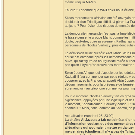
même jusqu’à MAM ?
Faudra-t-il attendre que WikiLeaks nous éclair
Si des mercenaires africains ont été envoyés en
doublerait d’un Tripoligate difficile à gérer. La 
au juste ? Pour éviter des risques de montée de
La démocratie mercantile n’est pas la ligne idéo
le laisse penser le groupe Marly, comme les mili
doute, peut-être, voire assurément Kadhafi qui s
personnels de Nicolas Sarkozy, président autist
La démission d’une Michèle Alliot-Marie, d’un Olli
cause est entendue après les démonstrations d’o
MAM, qui fait figure de bourguibiste ralliée au 
pas qu’en Libye qu’on trouve des mercenaires :
Selon Jeune Afrique, qui s’appuie sur les déclara
Kaddafi, il faut commencer par cette région, » es
coopérer avec la France, a rappelé Alain Juppé, 
dédommagements pour la présence de l’armée fr
sûrement joint au téléphone son mentor pour imp
Pour le moment, Nicolas Sarkozy fait les gros 
nigériennes, appuyées par une logistique et des 
le moment, Kadhafi cause, Sarkozy cause. Et se c
chance » ? Mais, tiens, comme au Kosovo, on pou
Actualisation (vendredi 25, 23:00)
La chaîne Al Jazeera a fait ce soir état d'u
d'information voulant que des mercenaires 
allégations qui pourraient mettre en danger
mercenaires tchadiens, il n'y a pas de Tchad