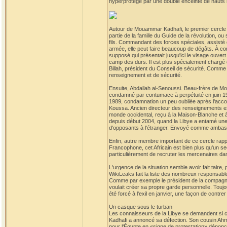
hyperprotégé par une double enceinte de hauts 
Autour de Mouammar Kadhafi, le premier cercle de
partie de la famille du Guide de la révolution, 
fils. Commandant des forces spéciales, assisté d
armée, elle peut faire beaucoup de dégâts. À con
supposé qui présentait jusqu'ici le visage ouvert
camp des durs. Il est plus spécialement chargé d
Billah, président du Conseil de sécurité. Comme
renseignement et de sécurité.
Ensuite, Abdallah al-Senoussi. Beau-frère de Mo
condamné par contumace à perpétuité en juin 19
1989, condamnation un peu oubliée après l'accord
Koussa. Ancien directeur des renseignements exté
monde occidental, reçu à la Maison-Blanche et à 
depuis début 2004, quand la Libye a entamé une 
d'opposants à l'étranger. Envoyé comme ambassa
Enfin, autre membre important de ce cercle rapp
Francophone, cet Africain est bien plus qu'un sec
particulièrement de recruter les mercenaires dans
L'urgence de la situation semble avoir fait taire, 
WikiLeaks fait la liste des nombreux responsable
Comme par exemple le président de la compagnie 
voulait créer sa propre garde personnelle. Toujo
été forcé à l'exil en janvier, une façon de contrer 
Un casque sous le turban
Les connaisseurs de la Libye se demandent si cet
Kadhafi a annoncé sa défection. Son cousin Ahm
pour l'Égypte en «signe de protestation» dénonça