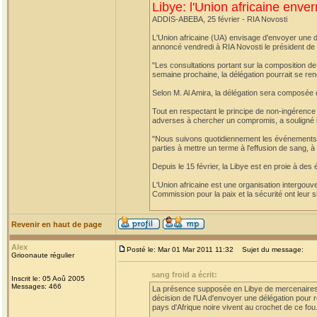
Libye: l'Union africaine enver
ADDIS-ABEBA, 25 février - RIA Novosti
L'Union africaine (UA) envisage d'envoyer une dél
annoncé vendredi à RIA Novosti le président de 
"Les consultations portant sur la composition de 
semaine prochaine, la délégation pourrait se rend
Selon M. Al Amira, la délégation sera composée 
Tout en respectant le principe de non-ingérence d
adverses à chercher un compromis, a souligné le
"Nous suivons quotidiennement les événements e
parties à mettre un terme à l'effusion de sang, à
Depuis le 15 février, la Libye est en proie à de
L'Union africaine est une organisation intergouve
Commission pour la paix et la sécurité ont leur 
Revenir en haut de page
Alex
Posté le: Mar 01 Mar 2011 11:32
Sujet du message:
Grioonaute régulier
sang froid a écrit:
Inscrit le: 05 Aoû 2005
Messages: 466
La présence supposée en Libye de mercenaires d'
décision de l'UA d'envoyer une délégation pour ré
pays d'Afrique noire vivent au crochet de ce fou