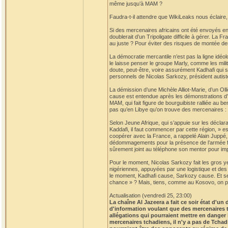
même jusqu’à MAM ?
Faudra-t-il attendre que WikiLeaks nous éclair
Si des mercenaires africains ont été envoyés en
doublerait d’un Tripoligate difficile à gérer. La 
au juste ? Pour éviter des risques de montée de
La démocratie mercantile n’est pas la ligne idéo
le laisse penser le groupe Marly, comme les mili
doute, peut-être, voire assurément Kadhafi qui s
personnels de Nicolas Sarkozy, président autist
La démission d’une Michèle Alliot-Marie, d’un Olli
cause est entendue après les démonstrations d’o
MAM, qui fait figure de bourguibiste ralliée au 
pas qu’en Libye qu’on trouve des mercenaires :
Selon Jeune Afrique, qui s’appuie sur les déclara
Kaddafi, il faut commencer par cette région, » es
coopérer avec la France, a rappelé Alain Juppé, 
dédommagements pour la présence de l’armée fr
sûrement joint au téléphone son mentor pour imp
Pour le moment, Nicolas Sarkozy fait les gros 
nigériennes, appuyées par une logistique et des 
le moment, Kadhafi cause, Sarkozy cause. Et se c
chance » ? Mais, tiens, comme au Kosovo, on pou
Actualisation (vendredi 25, 23:00)
La chaîne Al Jazeera a fait ce soir état d'u
d'information voulant que des mercenaires 
allégations qui pourraient mettre en danger
mercenaires tchadiens, il n'y a pas de Tchad