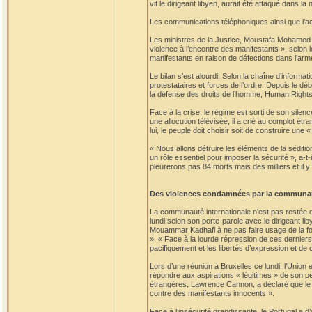
vit le dirigeant libyen, aurait été attaqué dans la
Les communications téléphoniques ainsi que l’acc
Les ministres de la Justice, Moustafa Mohamed A
violence à l’encontre des manifestants », selon l
manifestants en raison de défections dans l’arm
Le bilan s’est alourdi. Selon la chaîne d’informat
protestataires et forces de l’ordre. Depuis le dé
la défense des droits de l’homme, Human Rights
Face à la crise, le régime est sorti de son silen
une allocution télévisée, il a crié au complot ét
lui, le peuple doit choisir soit de construire une 
« Nous allons détruire les éléments de la sédition
un rôle essentiel pour imposer la sécurité », a-t
pleurerons pas 84 morts mais des milliers et il y
Des violences condamnées par la communau
La communauté internationale n’est pas restée d
lundi selon son porte-parole avec le dirigeant l
Mouammar Kadhafi à ne pas faire usage de la for
». « Face à la lourde répression de ces derniers
pacifiquement et les libertés d’expression et de
Lors d’une réunion à Bruxelles ce lundi, l’Union
répondre aux aspirations « légitimes » de son p
étrangères, Lawrence Cannon, a déclaré que le
contre des manifestants innocents ».
Face à l’insécurité grandissante, le Portugal a d