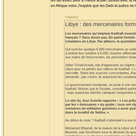
les fait assez peur à l'heure actuel.Surtout avec la 
en Afrique noire.J'espère que les Debi et autres ne 
Citation:
Libye : des mercenaires form
Les mercenaires qu’emploie Kadhafi essentiel
français ? Sans doute pas. En partie formés
tchadiens en Libye. Par ailleurs, le quotidi
Qui sont les quelque 6 000 mercenaires ou solda
a estimé leur nombre à 6 000, d’autres affluerai
aux mains de l’insurrection, les prisonniers tch
Selon Tchad Actuel, site d’opposants au régime d’
Libye pour se joindre aux milices de Kadhafi. « 
merveille. Selon des sources concordantes, Kad
demande ; par contre, ils autorisent les soudana
Le gouvernement soudanais, en proie à une vive 
Kadhafi. Notons que le Soudan, considéré parfoi
: mais quand les intérêts claniques l’emportent 
Le site du Jour Guinée rapporte : « Les prés
par les « émissaires » du guide ; tous ont r
centaines de militaires guinéens a avoir qui
dans la localité de Sebha. ».
Au début du mois ? Kadhafi s’attendait-il à une é
Mohamed Elhamdi, de la maison de la Libye en Esp
libyenne, pas forcément sous la décision du gou