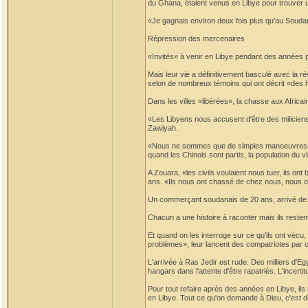
du Ghana, étaient venus en Libye pour trouver un
«Je gagnais environ deux fois plus qu'au Soudan
Répression des mercenaires
«Invités» à venir en Libye pendant des années 
Mais leur vie a définitivement basculé avec la ré
selon de nombreux témoins qui ont décrit «des h
Dans les villes «libérées», la chasse aux Africai
«Les Libyens nous accusent d'être des miliciens
Zawiyah.
«Nous ne sommes que de simples manoeuvres!», s
quand les Chinois sont partis, la population du v
A Zouara, «les civils voulaient nous tuer, ils o
ans. «Ils nous ont chassé de chez nous, nous o
Un commerçant soudanais de 20 ans, arrivé de la 
Chacun a une histoire à raconter mais ils restent
Et quand on les interroge sur ce qu'ils ont vécu,
problèmes», leur lancent des compatriotes par cr
L'arrivée à Ras Jedir est rude. Des milliers d'E
hangars dans l'attente d'être rapatriés. L'incerti
Pour tout refaire après des années en Libye, ils
en Libye. Tout ce qu'on demande à Dieu, c'est d