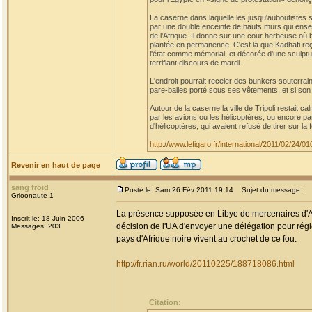
La caserne dans laquelle les jusqu'auboutistes 
par une double enceinte de hauts murs qui ens
de l'Afrique. Il donne sur une cour herbeuse où 
plantée en permanence. C'est là que Kadhafi reç
l'état comme mémorial, et décorée d'une sculpt
terrifiant discours de mardi.
L'endroit pourrait receler des bunkers souterra
pare-balles porté sous ses vêtements, et si son 
Autour de la caserne la ville de Tripoli restait c
par les avions ou les hélicoptères, ou encore par
d'hélicoptères, qui avaient refusé de tirer sur la 
http://www.lefigaro.fr/international/2011/02/24
Revenir en haut de page
sang froid
Posté le: Sam 26 Fév 2011 19:14
Sujet du message:
Grioonaute 1
La présence supposée en Libye de mercenaires d'Afr
Inscrit le: 18 Juin 2006
décision de l'UA d'envoyer une délégation pour régle
Messages: 203
pays d'Afrique noire vivent au crochet de ce fou.
http://fr.rian.ru/world/20110225/188718086.html
Citation: