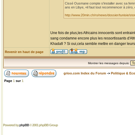
Cissé Ousmane compte s'installer avec sa femme 
ans en Libye, «il faut tout recommencer à zéro, 
http://www.20min.ch/ro/news/dossier/tunisie/
Une fois de plus,les Africains innocents sont entrai
sang condamne encore plus les ressortissants d'Afri
Khadafi ? Si oui,cela semble mettre en danger leurs
Revenir en haut de page
Montrer les messages depuis:
grioo.com Index du Forum
->
Politique & Ec
Page
1
sur
1
Powered by
phpBB
© 2001 phpBB Group