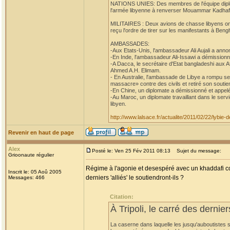
NATIONS UNIES: Des membres de l'équipe diplom
l'armée libyenne à renverser Mouammar Kadhafi,
MILITAIRES : Deux avions de chasse libyens ont at
reçu l'ordre de tirer sur les manifestants à Beng
AMBASSADES:
-Aux Etats-Unis, l'ambassadeur Ali Aujali a anno
-En Inde, l'ambassadeur Ali-Issawi a démissionn
-A Dacca, le secrétaire d'Etat bangladeshi aux 
Ahmed A.H. Elimam.
- En Australie, l'ambassade de Libye a rompu se
massacre» contre des civils et retiré son soutien
-En Chine, un diplomate a démissionné et appelé
-Au Maroc, un diplomate travaillant dans le ser
libyen.
http://www.lalsace.fr/actualite/2011/02/22/lybie
Revenir en haut de page
Alex
Posté le: Ven 25 Fév 2011 08:13
Sujet du message:
Grioonaute régulier
Régime à l'agonie et desespéré avec un khaddafi co
Inscrit le: 05 Aoû 2005
derniers 'alliés' le soutiendront-ils ?
Messages: 466
Citation:
À Tripoli, le carré des dernie
La caserne dans laquelle les jusqu'auboutistes s