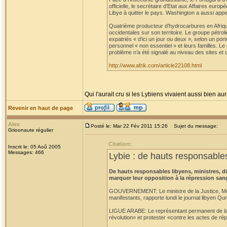
officielle, le secrétaire d’Etat aux Affaires eu
Libye à quitter le pays. Washington a aussi appe
Quatrième producteur d’hydrocarbures en Afrique
occidentales sur son territoire. Le groupe pétro
expatriés « d’ici un jour ou deux », selon un po
personnel « non essentiel » et leurs familles. L
problème n’a été signalé au niveau des sites et 
http://www.afrik.com/article22108.html
Qui l'aurait cru si les Lybiens vivaient aussi bien aur
Revenir en haut de page
Alex
Posté le: Mar 22 Fév 2011 15:26
Sujet du message:
Grioonaute régulier
Citation:
Inscrit le: 05 Aoû 2005
Messages: 466
Lybie : de hauts responsables
De hauts responsables libyens, ministres, 
marquer leur opposition à la répression san
GOUVERNEMENT: Le ministre de la Justice, Moust
manifestants, rapporte lundi le journal libyen Qu
LIGUE ARABE: Le représentant permanent de la L
révolution» et protester «contre les actes de rép