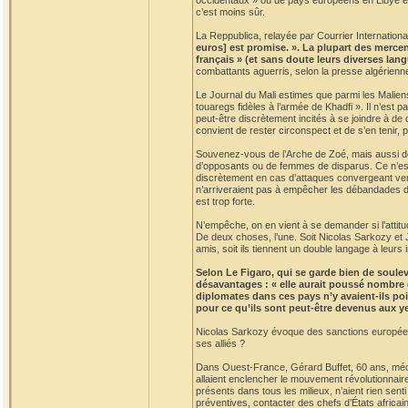
occidentaux » ou de pays européens en Libye est 
c’est moins sûr.
La Reppublica, relayée par Courrier International
euros] est promise. ». La plupart des mercen
français » (et sans doute leurs diverses lan
combattants aguerris, selon la presse algérienn
Le Journal du Mali estimes que parmi les Malien
touaregs fidèles à l’armée de Khadfi ». Il n’est
peut-être discrètement incités à se joindre à de
convient de rester circonspect et de s’en tenir, 
Souvenez-vous de l’Arche de Zoé, mais aussi des
d’opposants ou de femmes de disparus. Ce n’est
discrètement en cas d’attaques convergeant vers 
n’arriveraient pas à empêcher les débandades de 
est trop forte.
N’empêche, on en vient à se demander si l’attitud
De deux choses, l’une. Soit Nicolas Sarkozy et J
amis, soit ils tiennent un double langage à leurs 
Selon Le Figaro, qui se garde bien de soulev
désavantages : « elle aurait poussé nombre d
diplomates dans ces pays n’y avaient-ils poi
pour ce qu’ils sont peut-être devenus aux ye
Nicolas Sarkozy évoque des sanctions européenne
ses alliés ?
Dans Ouest-France, Gérard Buffet, 60 ans, médeci
allaient enclencher le mouvement révolutionnaire
présents dans tous les milieux, n’aient rien sen
préventives, contacter des chefs d’États africai