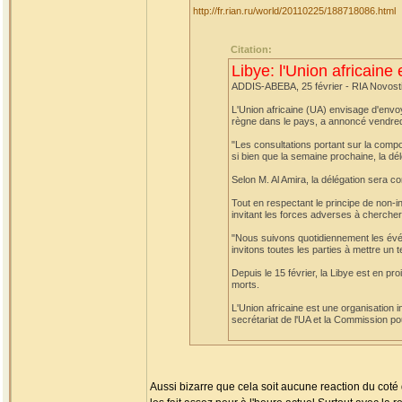
http://fr.rian.ru/world/20110225/188718086.html
Citation:
Libye: l'Union africaine
ADDIS-ABEBA, 25 février - RIA Novost
L'Union africaine (UA) envisage d'envoye
règne dans le pays, a annoncé vendredi
"Les consultations portant sur la compo
si bien que la semaine prochaine, la dél
Selon M. Al Amira, la délégation sera 
Tout en respectant le principe de non-i
invitant les forces adverses à chercher
"Nous suivons quotidiennement les évé
invitons toutes les parties à mettre un 
Depuis le 15 février, la Libye est en p
morts.
L'Union africaine est une organisation 
secrétariat de l'UA et la Commission pou
Aussi bizarre que cela soit aucune reaction du coté d