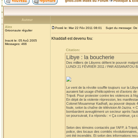
grioo.com Index du Forum
->
Politique & Ec
Auteur
Alex
Posté le: Mar 22 Fév 2011 08:01
Sujet du message: De l'
Grioonaute régulier
Khaddafi est devenu fou:
Inscrit le: 05 Aoû 2005
Messages: 466
Citation:
Libye : la boucherie
Des milliers de Libyens défient le pouvoir malgré
LUNDI 21 FÉVRIER 2011 / PAR ASSANATOU 
Le vent de la révolte souffle toujours sur la Liby
auraient fait usage d’hélicoptères et d’avions d
Tripoli. Pour protester contre les violences à l’
En dépit de la violente répression, les manifest
Colonel Mouammar Kadhafi, au pouvoir depuis 42 a
foule, selon la chaîne de télévision Al-Jazira. «
bombardent aveuglément un secteur après l’autre.
se poursuivait, il a répondu : « Ça continue, ça c
Selon des témoins contactés par l’AFP, à Tripoli
police, des locaux des comités révolutionnaires, la
ont été incendiés. Et selon des informations recu