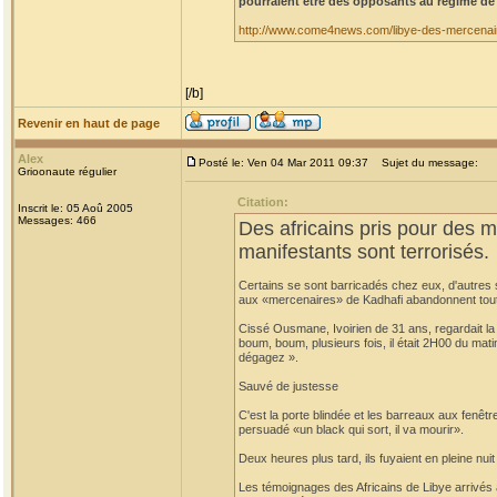
pourraient être des opposants au régime de
http://www.come4news.com/libye-des-mercenair
[/b]
Revenir en haut de page
Alex
Posté le: Ven 04 Mar 2011 09:37
Sujet du message:
Grioonaute régulier
Citation:
Inscrit le: 05 Aoû 2005
Messages: 466
Des africains pris pour des 
manifestants sont terrorisés.
Certains se sont barricadés chez eux, d'autres 
aux «mercenaires» de Kadhafi abandonnent tout
Cissé Ousmane, Ivoirien de 31 ans, regardait la t
boum, boum, plusieurs fois, il était 2H00 du mati
dégagez ».
Sauvé de justesse
C'est la porte blindée et les barreaux aux fenêtres
persuadé «un black qui sort, il va mourir».
Deux heures plus tard, ils fuyaient en pleine nuit
Les témoignages des Africains de Libye arrivés 