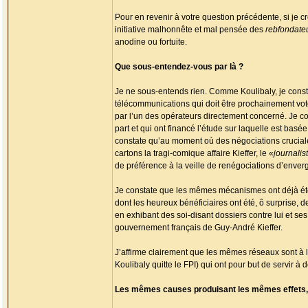
Pour en revenir à votre question précédente, si je c
initiative malhonnête et mal pensée des
rebfondate
anodine ou fortuite.
Que sous-entendez-vous par là ?
Je ne sous-entends rien. Comme Koulibaly, je consta
télécommunications qui doit être prochainement voté 
par l’un des opérateurs directement concerné. Je con
part et qui ont financé l’étude sur laquelle est bas
constate qu’au moment où des négociations cruciales
cartons la tragi-comique affaire Kieffer, le «
journalis
de préférence à la veille de renégociations d’enverg
Je constate que les mêmes mécanismes ont déjà été 
dont les heureux bénéficiaires ont été, ô surprise, de
en exhibant des soi-disant dossiers contre lui et ses
gouvernement français de Guy-André Kieffer.
J’affirme clairement que les mêmes réseaux sont à l
Koulibaly quitte le FPI) qui ont pour but de servir à 
Les mêmes causes produisant les mêmes effets, et