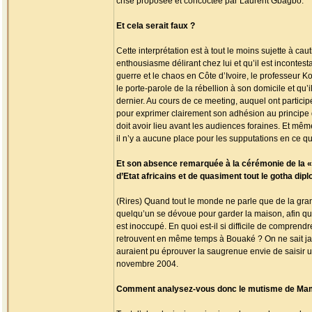
crise proposée et concoctée par Laurent Gbagbo.
Et cela serait faux ?
Cette interprétation est à tout le moins sujette à c
enthousiasme délirant chez lui et qu’il est incontest
guerre et le chaos en Côte d’Ivoire, le professeur K
le porte-parole de la rébellion à son domicile et q
dernier. Au cours de ce meeting, auquel ont partici
pour exprimer clairement son adhésion au principe 
doit avoir lieu avant les audiences foraines. Et mêm
il n’y a aucune place pour les supputations en ce 
Et son absence remarquée à la cérémonie de la «
d’Etat africains et de quasiment tout le gotha diplo
(Rires) Quand tout le monde ne parle que de la grande
quelqu’un se dévoue pour garder la maison, afin que
est inoccupé. En quoi est-il si difficile de comprend
retrouvent en même temps à Bouaké ? On ne sait jam
auraient pu éprouver la saugrenue envie de saisir 
novembre 2004.
Comment analysez-vous donc le mutisme de Mama