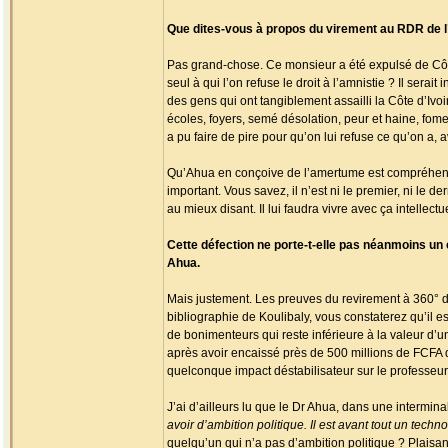
Que dites-vous à propos du virement au RDR de l’
Pas grand-chose. Ce monsieur a été expulsé de Côte d’
seul à qui l’on refuse le droit à l’amnistie ? Il ser
des gens qui ont tangiblement assailli la Côte d’Ivo
écoles, foyers, semé désolation, peur et haine, fome
a pu faire de pire pour qu’on lui refuse ce qu’on 
Qu’Ahua en conçoive de l’amertume est compréhensibl
important. Vous savez, il n’est ni le premier, ni le d
au mieux disant. Il lui faudra vivre avec ça intellec
Cette défection ne porte-t-elle pas néanmoins un 
Ahua.
Mais justement. Les preuves du revirement à 360° d’
bibliographie de Koulibaly, vous constaterez qu’il
de bonimenteurs qui reste inférieure à la valeur d’u
après avoir encaissé près de 500 millions de FCFA d
quelconque impact déstabilisateur sur le professeur
J’ai d’ailleurs lu que le Dr Ahua, dans une intermina
avoir d’ambition politique. Il est avant tout un techn
quelqu’un qui n’a pas d’ambition politique ? Plaisan