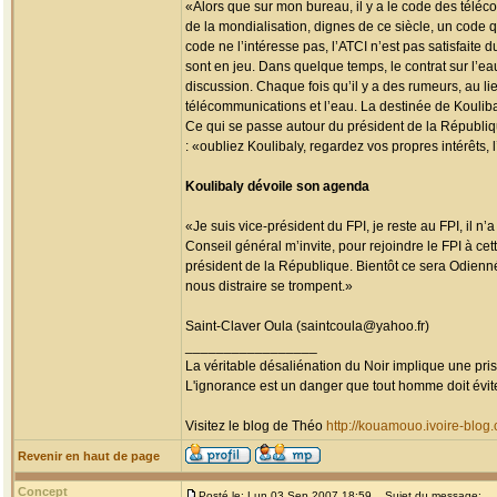
«Alors que sur mon bureau, il y a le code des téléc
de la mondialisation, dignes de ce siècle, un code q
code ne l’intéresse pas, l’ATCI n’est pas satisfaite 
sont en jeu. Dans quelque temps, le contrat sur l’ea
discussion. Chaque fois qu’il y a des rumeurs, au li
télécommunications et l’eau. La destinée de Koulibaly
Ce qui se passe autour du président de la République
: «oubliez Koulibaly, regardez vos propres intérêts, 
Koulibaly dévoile son agenda
«Je suis vice-président du FPI, je reste au FPI, il n
Conseil général m’invite, pour rejoindre le FPI à ce
président de la République. Bientôt ce sera Odienn
nous distraire se trompent.»
Saint-Claver Oula (saintcoula@yahoo.fr)
_________________
La véritable désaliénation du Noir implique une pr
L'ignorance est un danger que tout homme doit évit
Visitez le blog de Théo
http://kouamouo.ivoire-blog
Revenir en haut de page
Concept
Posté le: Lun 03 Sep 2007 18:59
Sujet du message: