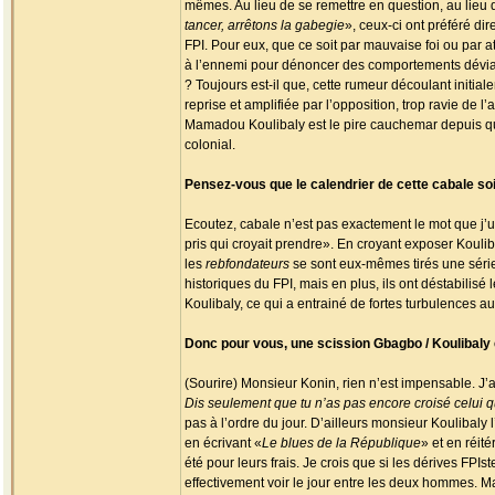
mêmes. Au lieu de se remettre en question, au lieu 
tancer, arrêtons la gabegie
», ceux-ci ont préféré dir
FPI. Pour eux, que ce soit par mauvaise foi ou par atr
à l’ennemi pour dénoncer des comportements dévian
? Toujours est-il que, cette rumeur découlant initi
reprise et amplifiée par l’opposition, trop ravie de 
Mamadou Koulibaly est le pire cauchemar depuis qu’i
colonial.
Pensez-vous que le calendrier de cette cabale soi
Ecoutez, cabale n’est pas exactement le mot que j’ut
pris qui croyait prendre». En croyant exposer Kouli
les
rebfondateurs
se sont eux-mêmes tirés une série
historiques du FPI, mais en plus, ils ont déstabilisé 
Koulibaly, ce qui a entrainé de fortes turbulences au
Donc pour vous, une scission Gbagbo / Koulibaly
(Sourire) Monsieur Konin, rien n’est impensable. J’ai
Dis seulement que tu n’as pas encore croisé celui qui
pas à l’ordre du jour. D’ailleurs monsieur Koulibaly
en écrivant «
Le blues de la République
» et en réit
été pour leurs frais. Je crois que si les dérives FPIs
effectivement voir le jour entre les deux hommes. Ma