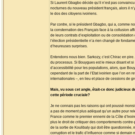
Si Laurent Gbagbo décide qu’il n’est pas convaincu d
nocturnes du nouveau président français, alors il n’y
le dos des citoyens ivoiriens.
Par contre, si le président Gbagbo, qui a, comme n
la consternation des Français face à la collusion af
de leurs contrats d’exploitation ou de consolidatio
l’élection présidentielle n’a rien changé de fondamen
d’heureuses surprises.
Entendons nous bien. Sarkozy, c’est Chirac en pire.
du processus. Si Bouygues est le mieux disant et si 
d’accessibilité pour les populations, alors, que Bo
cependant de la part de l’Etat ivoirien que l’on e
internationales –, en lieu et place de cessions de g
Mais, vu sous cet angle, était-ce donc judicieux 
cette période cruciale?
Je ne connais pas les raisons qui ont poussé monsieu
a pas de moment plus adéquat qu’un autre pour rel
France comme le premier ennemi de la Côte d’Ivoire e
plus le droit de critiquer des comportements contre-
de la sortie de Koulibaly qui doit être questionnée, 
corruption et le trafic d’influence comme si demain n’