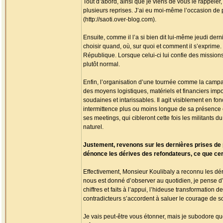
Tout d’abord, ainsi que je viens de vous le rappeler, 
plusieurs reprises. J’ai eu moi-même l’occasion de pu
(http://saoti.over-blog.com).
Ensuite, comme il l’a si bien dit lui-même jeudi derni
choisir quand, où, sur quoi et comment il s’exprime
République. Lorsque celui-ci lui confie des missions, 
plutôt normal.
Enfin, l’organisation d’une tournée comme la campa
des moyens logistiques, matériels et financiers im
soudaines et intarissables. Il agit visiblement en fo
intermittence plus ou moins longue de sa présence e
ses meetings, qui cibleront cette fois les militants
naturel.
Justement, revenons sur les dernières prises de p
dénonce les dérives des refondateurs, ce que cert
Effectivement, Monsieur Koulibaly a reconnu les déri
nous est donné d’observer au quotidien, je pense d’ai
chiffres et faits à l’appui, l’hideuse transformation 
contradicteurs s’accordent à saluer le courage de 
Je vais peut-être vous étonner, mais je subodore qu