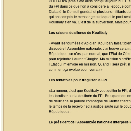
«Le FPI n’a jamais été aussi fort qu’aujourd’hui. C’
du FPI dans ce que l’on a considéré à l’époque comm
Diabaté, le Conseil général et plusieurs militants d
qui ont compris le mensonge sur lequel le parti avait
Koulibaly s’en va. C’est de la subversion. Mais pourq
Les raisons du silence de Koulibaly
«Avant les tournées d’Abidjan, Koulibaly faisait bi
dissoudre l’Assemblée nationale. J’ai trouvé cela inac
République, ce n’est pas normal, que l’Etat de Côte d
pour rejoindre Laurent Gbagbo. Ma mission s’arrête 
l’Etat qui m’envoie en mission. Quand il sera prêt, i
comment ça évolue et on verra.»»
Les tentatives pour fragiliser le FPI
«La rumeur, c’est que Koulibaly veut quitter le FPI, 
les focaliser sur la destinée du FPI. Brusquement on
de deux ans, la pauvre compagne de Kieffer cherch
le temps de la recevoir et la justice saute sur le cou
République».
Le président de l’Assemblée nationale interpelle l