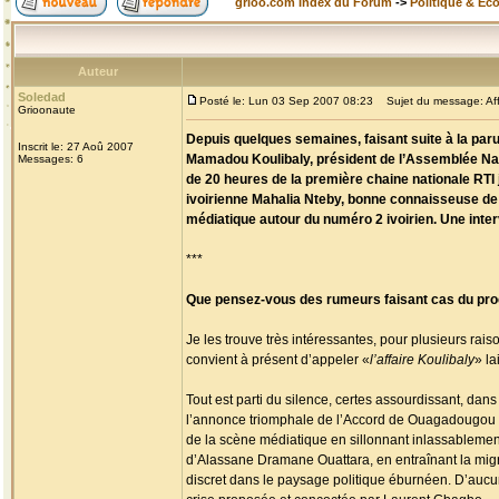
grioo.com Index du Forum
->
Politique & Ec
Auteur
Soledad
Posté le: Lun 03 Sep 2007 08:23
Sujet du message: Aff
Grioonaute
Depuis quelques semaines, faisant suite à la paruti
Inscrit le: 27 Aoû 2007
Mamadou Koulibaly, président de l’Assemblée Nati
Messages: 6
de 20 heures de la première chaine nationale RTI 
ivoirienne Mahalia Nteby, bonne connaisseuse de 
médiatique autour du numéro 2 ivoirien. Une inte
***
Que pensez-vous des rumeurs faisant cas du pro
Je les trouve très intéressantes, pour plusieurs rais
convient à présent d’appeler «
l’affaire Koulibaly
» la
Tout est parti du silence, certes assourdissant, da
l’annonce triomphale de l’Accord de Ouagadougou par
de la scène médiatique en sillonnant inlassablement
d’Alassane Dramane Ouattara, en entraînant la migra
discret dans le paysage politique éburnéen. D’aucuns 