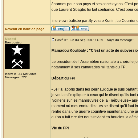
énormes pour son pays et ses concitoyens. C’est pour
que Laurent Gbagbo lui fait confiance. C’est pour c
Interview réalisée par Sylvestre Konin, Le Courrier 
Revenir en haut de page
Nkossi
Posté le: Lun 03 Sep 2007 14:29
Sujet du message:
Bon posteur
Mamadou Koulibaly : “C’est un acte de subversi
Le président de l’Assemblée nationale a choisi le j
notamment à ses camarades militants du FPI.
Inscrit le: 31 Mar 2005
Messages: 722
Départ du FPI
«Je l’ai appris dans les journaux que je suis partant
je voulais l’expliquer à ceux qui le disent qu’ils f
Ivoiriens sur les manœuvres de la «nébuleuse» aprè
moment où mes contradicteurs se disent qu’il faut fr
rentré dans une guerre cognitive maintenant, une g
qu’on a fait circuler nous revient en boucle», a décl
Vie du FPI