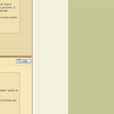
s du doyen
s proches. Il
 décidé
on reste posée.
ation" après la
 avril par les