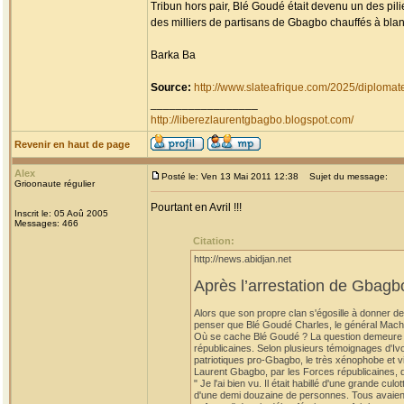
Tribun hors pair, Blé Goudé était devenu un des pil
des milliers de partisans de Gbagbo chauffés à blan
Barka Ba
Source:
http://www.slateafrique.com/2025/diploma
_________________
http://liberezlaurentgbagbo.blogspot.com/
Revenir en haut de page
Alex
Posté le: Ven 13 Mai 2011 12:38
Sujet du message:
Grioonaute régulier
Pourtant en Avril !!!
Inscrit le: 05 Aoû 2005
Messages: 466
Citation:
http://news.abidjan.net
Après l’arrestation de Gbag
Alors que son propre clan s'égosille à donner de
penser que Blé Goudé Charles, le général Mach
Où se cache Blé Goudé ? La question demeure sa
républicaines. Selon plusieurs témoignages d'Ivo
patriotiques pro-Gbagbo, le très xénophobe et vi
Laurent Gbagbo, par les Forces républicaines, d
" Je l'ai bien vu. Il était habillé d'une grande cu
d'une demi douzaine de personnes. Tous avaient l