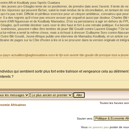
ntre Affi et Koulibaly pour l’après Ouattara
 des jeunes pro-Gbagbo tente de se positionner, de prendre date avec l’avenir. Il tente de ne 
es réponses qui peuvent fâcher, saisit la main tendue de la réconciliation, en tentant de rest
qui n’a pas trahi. Difficile et périlleux exercice pour un citoyen ambitieux, convaincu que pour
er. Il a des regrets qu’il n’ose pas encore avouer par orgueil et aussi par douleur. Charles Bl
riment d’Affi Nguessan et de Koulibaly Mamadou. D’où sa persistance à agir en dehors du FPI, 
agbo, qu’il semble destiner sans oser le dire haut et fort à une retraite politique. Il a besoin
s ivoiriennes, peuvent-t-elles être tentées de jouer Blé Goudé contre Laurent Gbagbo ? De lui 
t, qui lui-même a tenté la même chose, mais a échoué à dresser Guillaume Soro contre Alassa
s. Outre Blé Goudé, Jeune Afrique publie une interview de Mamadou Koulibaly, et un article sur
zaine de pages sur la Côte d’Ivoire à lire et à se procurer dans la version originale et intégr
-au-pays-actualites/gbagboouattara-soro-le-fpi-son-avenir-ble-goude-dit-presque-tout-a-jeune-
individus qui semblent sortir plus fort entre trahison et vengeance cela au détrime
nterets ?
Toutes les heures so
onomie Africaines
Sauter vers:
Vous
ne pouvez pas
poster de nouv