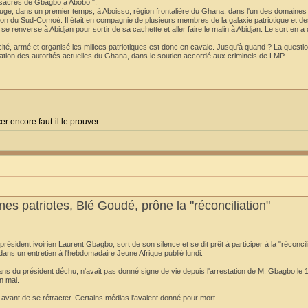
massacres de Gbagbo à Abobo ".
fuge, dans un premier temps, à Aboisso, région frontalière du Ghana, dans l'un des domaine
on du Sud-Comoé. Il était en compagnie de plusieurs membres de la galaxie patriotique et de
 se renverse à Abidjan pour sortir de sa cachette et aller faire le malin à Abidjan. Le sort en a
ncité, armé et organisé les milices patriotiques est donc en cavale. Jusqu'à quand ? La questi
ation des autorités actuelles du Ghana, dans le soutien accordé aux criminels de LMP.
er encore faut-il le prouver.
nes patriotes, Blé Goudé, prône la "réconciliation"
ident ivoirien Laurent Gbagbo, sort de son silence et se dit prêt à participer à la "réconcili
 dans un entretien à l'hebdomadaire Jeune Afrique publié lundi.
ans du président déchu, n'avait pas donné signe de vie depuis l'arrestation de M. Gbagbo le 11
n mai.
vant de se rétracter. Certains médias l'avaient donné pour mort.