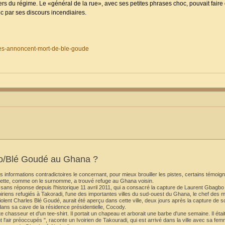
iers du régime. Le «général de la rue», avec ses petites phrases choc, pouvait fair
c par ses discours incendiaires.
tes-annoncent-mort-de-ble-goude
bo/Blé Goudé au Ghana ?
s informations contradictoires le concernant, pour mieux brouiller les pistes, certains témoig
ette, comme on le surnomme, a trouvé refuge au Ghana voisin.
ns réponse depuis l'historique 11 avril 2011, qui a consacré la capture de Laurent Gbagbo
iriens refugiés à Takoradi, l'une des importantes villes du sud-ouest du Ghana, le chef des m
olent Charles Blé Goudé, aurait été aperçu dans cette ville, deux jours après la capture de s
ans sa cave de la résidence présidentielle, Cocody.
lotte chasseur et d'un tee-shirt. Il portait un chapeau et arborait une barbe d'une semaine. Il ét
'air préoccupés ", raconte un Ivoirien de Takouradi, qui est arrivé dans la ville avec sa fe