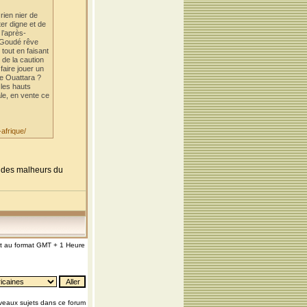
rien nier de
er digne et de
 l’après-
é Goudé rêve
tout en faisant
 de la caution
faire jouer un
ne Ouattara ?
 les hauts
ale, en vente ce
afrique/
nt des malheurs du
nt au format GMT + 1 Heure
eaux sujets dans ce forum