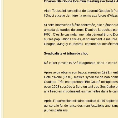
Charles Blé Goudé lors d'un meeting électoral à 
Alain Toussaint, conseiller de Laurent Gbagbo à Paris
l’Onuci et cette dernière l’a remis aux forces d’Alass
Si cette mort venait à être confirmée, elle n’étonn
armada de gardes du corps. D’autres farouches part
FRCI. C’est le cas notamment du général Bruno Dogb
sur les populations civiles, et notamment le meurt
Gbagbo «Maguy-le-tocard», capturé par des élément
Syndicaliste et tribun de choc
Né le 1er janvier 1972 à Niagbrahio, dans le centre
Après avoir obtenu son baccalauréat en 1991, il entr
Côte d'Ivoire (Fesci), matrice syndicale de bon nom
Ouattara. Très entreprenant, Blé Goudé occupe des po
et en 1998 succède à Soro en tant que Secrétaire g
à la Fesci en introduisant les machettes dans le cam
Après l’insurrection militaire nordiste du 19 septemb
qui sera le fer de lance des manifestations anti-fran
jeunes partisans.