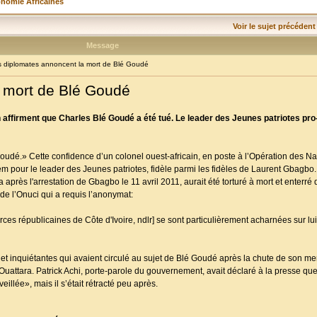
onomie Africaines
Voir le sujet précédent
Message
diplomates annoncent la mort de Blé Goudé
 mort de Blé Goudé
n affirment que Charles Blé Goudé a été tué. Le leader des Jeunes patriotes pro
oudé.» Cette confidence d’un colonel ouest-africain, en poste à l’Opération des N
 pour le leader des Jeunes patriotes, fidèle parmi les fidèles de Laurent Gbagbo.
après l'arrestation de Gbagbo le 11 avril 2011, aurait été torturé à mort et enterré 
de l’Onuci qui a requis l’anonymat:
es républicaines de Côte d'Ivoire, ndlr] se sont particulièrement acharnées sur lui. I
et inquiétantes qui avaient circulé au sujet de Blé Goudé après la chute de son men
Ouattara. Patrick Achi, porte-parole du gouvernement, avait déclaré à la presse qu
illée», mais il s’était rétracté peu après.