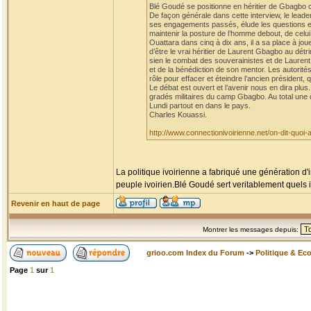
Blé Goudé se positionne en héritier de Gbagbo co
De façon générale dans cette interview, le leader
ses engagements passés, élude les questions et l
maintenir la posture de l’homme debout, de celui 
Ouattara dans cinq à dix ans, il a sa place à jou
d’être le vrai héritier de Laurent Gbagbo au dét
sien le combat des souverainistes et de Laurent Gb
et de la bénédiction de son mentor. Les autorité
rôle pour effacer et éteindre l’ancien présiden
Le débat est ouvert et l’avenir nous en dira plu
gradés militaires du camp Gbagbo. Au total une di
Lundi partout en dans le pays.
Charles Kouassi.
http://www.connectionivoirienne.net/on-dit-quoi
La politique ivoirienne a fabriqué une génération d'
peuple ivoirien.Blé Goudé sert veritablement quels i
Revenir en haut de page
Montrer les messages depuis:
grioo.com Index du Forum
->
Politique & Ec
Page
1
sur
1