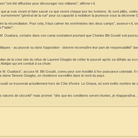
t "ont été diffusées pour décourager nos militants", affirme-t-il.
ue je suis vivant et faire savoir ce que vivent chaque jour les Ivoiriens. Ils sont pillés, violés
ans surnomment "général de la rue" pour sa capacité à mobiliser la jeunesse sous la décennie
re la réconciliation. Pour cela, il faut calmer les extrémistes des deux camps", avance-t-il, se
l'"aider".
 de M. Ouattara, certains dans son camp souhaitent pourtant que Charles Blé Goudé soit pours
litiques - au pouvoir ou dans l'opposition - doivent reconnaître leur part de responsabilité" dan
 bilan de la crise née du refus de Laurent Gbagbo de céder le pouvoir après sa défaite au scru
Abidjan qui ont conduit à sa chute.
 M. Ouattara", accuse M. Blé Goudé, connu pour son hostilité à l'ex-puissance coloniale. Il 
mière dame Simone Gbagbo, en résidence surveillée dans le nord du pays.
udé se trouverait actuellement hors de Côte d'Ivoire. Le Ghana, où sont exilés nombre de 
es raisons de sécurité" mais promet: "dès que les conditions seront réunies, je réapparaîtrai...