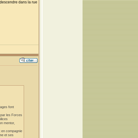
e descendre dans la rue
nages font
 par les Forces
ilices
on mentor,
ait en compagnie
mme et ses