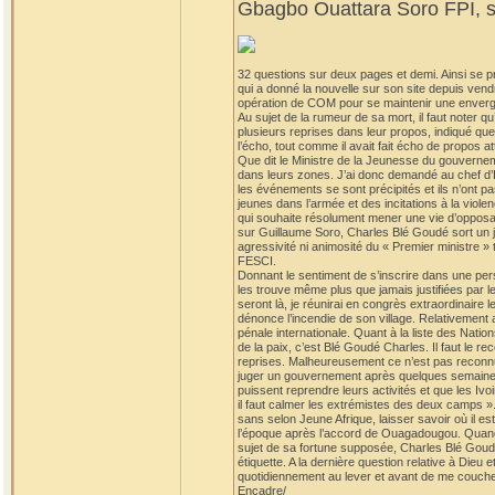
Gbagbo Ouattara Soro FPI, so
32 questions sur deux pages et demi. Ainsi se p
qui a donné la nouvelle sur son site depuis vend
opération de COM pour se maintenir une envergur
Au sujet de la rumeur de sa mort, il faut note
plusieurs reprises dans leur propos, indiqué que B
l’écho, tout comme il avait fait écho de propos a
Que dit le Ministre de la Jeunesse du gouvernem
dans leurs zones. J’ai donc demandé au chef d’
les événements se sont précipités et ils n’ont pas
jeunes dans l’armée et des incitations à la viol
qui souhaite résolument mener une vie d’opposant
sur Guillaume Soro, Charles Blé Goudé sort un jo
agressivité ni animosité du « Premier ministre »
FESCI.
Donnant le sentiment de s’inscrire dans une persp
les trouve même plus que jamais justifiées par 
seront là, je réunirai en congrès extraordinaire l
dénonce l’incendie de son village. Relativement
pénale internationale. Quant à la liste des Nation
de la paix, c’est Blé Goudé Charles. Il faut le r
reprises. Malheureusement ce n’est pas reconnu 
juger un gouvernement après quelques semaines d’e
puissent reprendre leurs activités et que les Ivo
il faut calmer les extrémistes des deux camps ». 
sans selon Jeune Afrique, laisser savoir où il es
l’époque après l’accord de Ouagadougou. Quand on 
sujet de sa fortune supposée, Charles Blé Goudé p
étiquette. A la dernière question relative à Dieu 
quotidiennement au lever et avant de me couche
Encadre/