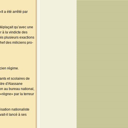
Il a été arrêté par
 déplaçait qu’avec une
 à la vindicte des
is plusieurs exactions
hef des miliciens pro-
ncien régime.
ants et scolaires de
stre d'Alassane
ion au bureau national,
«règne» par la terreur
isation nationaliste
ait-il lancé à ses