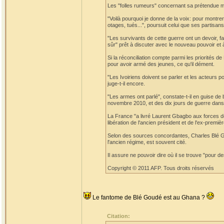
Les "folles rumeurs" concernant sa prétendue mor
"Voilà pourquoi je donne de la voix: pour montrer q
otages, tués...", poursuit celui que ses partis
"Les survivants de cette guerre ont un devoir, fai
sûr" prêt à discuter avec le nouveau pouvoir et à 
Si la réconciliation compte parmi les priorités
pour avoir armé des jeunes, ce qu'il dément.
"Les Ivoiriens doivent se parler et les acteurs po
juge-t-il encore.
"Les armes ont parlé", constate-t-il en guise de
novembre 2010, et des dix jours de guerre dans 
La France "a livré Laurent Gbagbo aux forces de
libération de l'ancien président et de l'ex-pre
Selon des sources concordantes, Charles Blé Go
l'ancien régime, est souvent cité.
Il assure ne pouvoir dire où il se trouve "pour d
Copyright © 2011 AFP. Tous droits réservés
Le fantome de Blé Goudé est au Ghana ?
Citation: