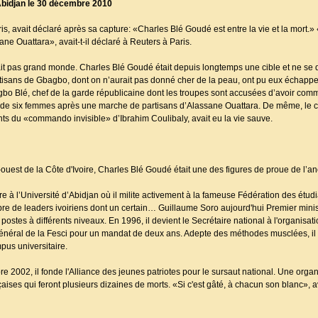
Abidjan le 30 décembre 2010
, avait déclaré après sa capture: «Charles Blé Goudé est entre la vie et la mort.» «
ane Ouattara», avait-t-il déclaré à Reuters à Paris.
erait pas grand monde. Charles Blé Goudé était depuis longtemps une cible et ne se
isans de Gbagbo, dont on n’aurait pas donné cher de la peau, ont pu eux échapper
o Blé, chef de la garde républicaine dont les troupes sont accusées d’avoir comm
re de six femmes après une marche de partisans d’Alassane Ouattara. De même, le c
s du «commando invisible» d’Ibrahim Coulibaly, avait eu la vie sauve.
-ouest de la Côte d'Ivoire, Charles Blé Goudé était une des figures de proue de l’a
e à l’Université d’Abidjan où il milite activement à la fameuse Fédération des étudi
bre de leaders ivoiriens dont un certain… Guillaume Soro aujourd'hui Premier mini
stes à différents niveaux. En 1996, il devient le Secrétaire national à l'organisat
énéral de la Fesci pour un mandat de deux ans. Adepte des méthodes musclées, il 
pus universitaire.
re 2002, il fonde l'Alliance des jeunes patriotes pour le sursaut national. Une organ
çaises qui feront plusieurs dizaines de morts. «Si c'est gâté, à chacun son blanc», av