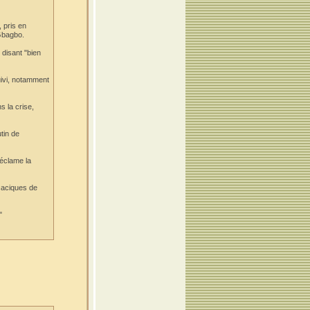
, pris en
 Gbagbo.
 disant "bien
uivi, notamment
s la crise,
tin de
réclame la
caciques de
"