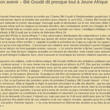
n avenir – Blé Goudé dit presque tout à Jeune Afrique
résente l’interview exclusive accordée par Charles Blé Goudé à l’hebdomadaire panafricain J
redi dernier. Après la tempête des premiers jours d’après 11 avril 2011, Charles Blé Goudé t
e nationale et exister davantage: message audio et déclaration sur le net, interview ciblée 
r qu’avant même qu’il ne réagisse la semaine dernière, des combattants armés pro-Gbagbo de 
lé Goudé était en contact avec eux, et avaient souhaité son retour. L’intelligent d’Abidjan s’en 
ttribués à Blé Goudé par la chaîne de télévision Africa 24.
ent Aké M’Gbo à Jeune Afrique ? « Nos adversaires distribuaient des kalachnikovs à des civ
État major de l’armée de permettre aux jeunes de rentrer dans l’armée de façon régulière. 
 eu le temps d’être enrôlés », rappelle et justifie le président du Cojep au sujet de son appel 
ence qui lui sont reprochées . Concernant ses relations avec l’ancien président Laurent Gbag
 en dehors du front populaire ivoirien, rassure : « Je serai le dernier à lâcher Laurent Gbag
ker sur l’état de leurs relations actuelles en refusant de répondre, mais il parle sans animos
 tel qu’il désigne Guillaume Soro, dont il assume et revendique les bonnes relations passées a
ective non militaire, civile et démocratique, Blé Goudé réaffirme des ambitions politiques per
le contexte actuel. « Je veux mener ma vie d’opposant en dehors du FPI. Dès que les conditio
es Jeunes patriotes et tous les Ivoiriens avec qui l’on peut travailler, “explique le président du
 aux sanctions de l’ONU, il attaque : « Premièrement je ne suis pas sous le coup de la menace
s Unies, je l’ai toujours dénoncée. Si quelqu’un doit être récompensé et félicité pour ses activ
econnaître humblement. J’ai personnellement permis à la Côte d’Ivoire d’éviter la catastrophe à
» Sur ce qu’il pense des premiers actes du président Ouattara, Blé Goudé répond : « Il est t
xercice. Mais je l’appelle à régler la question sécuritaire et celle des libertés : que les part
iriens puissent se rassembler. Les survivants de cette guerre ont un devoir, faire la réconcilia
Au détour d’une question, il avoue qu’il a envie de revenir au pays (révélant par là qu’il ne s’
t), pour apporter sa contribution à la réconciliation et reprendre sa caravane pour la réconcili
lui demande s’il a peur, il répond oui, mais pas pour lui. Il dit avoir plutôt peur pour la Côte
récise être plutôt riche de ses relations et de ses valeurs morales, ajoutant qu’on lui a collé
et à la prière, l’homme répond :. « Je crois fermement en l’Eternel des armées et au Dieu de jus
r ».