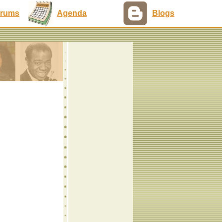
rums
Agenda
Blogs