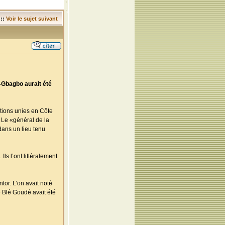
::
Voir le sujet suivant
-Gbagbo aurait été
ations unies en Côte
 Le «général de la
dans un lieu tenu
ls l’ont littéralement
tor. L’on avait noté
e Blé Goudé avait été