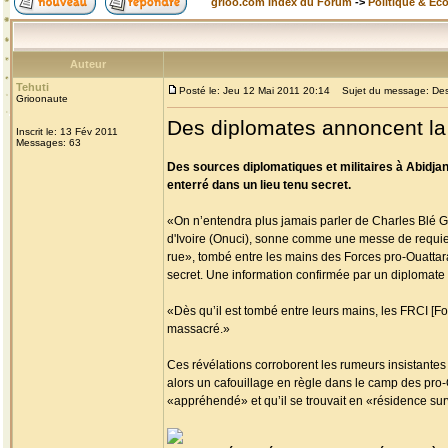
grioo.com Index du Forum
->
Politique & Ec
Auteur
Tehuti
Posté le: Jeu 12 Mai 2011 20:14
Sujet du message: Des 
Grioonaute
Des diplomates annoncent la
Inscrit le: 13 Fév 2011
Messages: 63
Des sources diplomatiques et militaires à Abidja
enterré dans un lieu tenu secret.
«On n’entendra plus jamais parler de Charles Blé G
d'Ivoire (Onuci), sonne comme une messe de requiem
rue», tombé entre les mains des Forces pro-Ouattara 
secret. Une information confirmée par un diplomate 
«Dès qu’il est tombé entre leurs mains, les FRCI [Forc
massacré.»
Ces révélations corroborent les rumeurs insistantes 
alors un cafouillage en règle dans le camp des pro-
«appréhendé» et qu’il se trouvait en «résidence surve