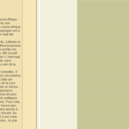
eune Afrique
ente une
à Jeune Afrique.
Yopougon ont à
était fait
ils, à Abobo et
Malheureusement
à enrôler les
bo, Blé Goudé
bo ». Interrogé
ité, sans
u sein de la
sonnelles. Il
ns sécuritaires
 Cojep qui
 de la cour
ités en faveur
 plusieurs
rop tôt pour
is politiques
tion. Pour cela,
y trouve pas,
ation lancée à
 d’Ivoire. Au
 à tort cette
tice. Je prie