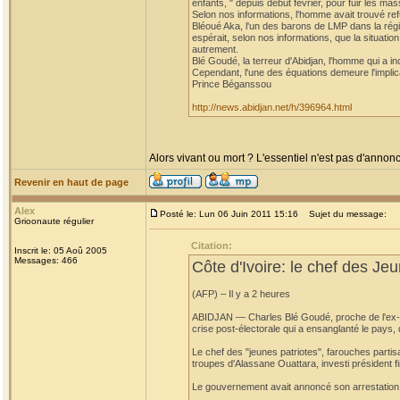
enfants, " depuis début février, pour fuir les 
Selon nos informations, l'homme avait trouvé re
Bléoué Aka, l'un des barons de LMP dans la régi
espérait, selon nos informations, que la situation
autrement.
Blé Goudé, la terreur d'Abidjan, l'homme qui a i
Cependant, l'une des équations demeure l'implic
Prince Béganssou
http://news.abidjan.net/h/396964.html
Alors vivant ou mort ? L'essentiel n'est pas d'annonc
Revenir en haut de page
Alex
Posté le: Lun 06 Juin 2011 15:16
Sujet du message:
Grioonaute régulier
Citation:
Inscrit le: 05 Aoû 2005
Messages: 466
Côte d'Ivoire: le chef des Jeu
(AFP) – Il y a 2 heures
ABIDJAN — Charles Blé Goudé, proche de l'ex-prés
crise post-électorale qui a ensanglanté le pays,
Le chef des "jeunes patriotes", farouches partis
troupes d'Alassane Ouattara, investi président fi
Le gouvernement avait annoncé son arrestation a