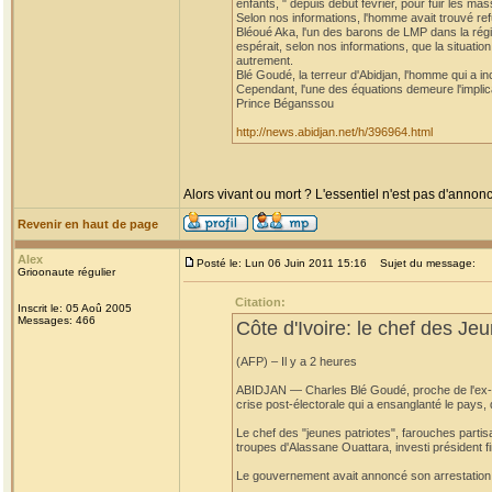
enfants, " depuis début février, pour fuir les 
Selon nos informations, l'homme avait trouvé re
Bléoué Aka, l'un des barons de LMP dans la régi
espérait, selon nos informations, que la situation
autrement.
Blé Goudé, la terreur d'Abidjan, l'homme qui a i
Cependant, l'une des équations demeure l'implic
Prince Béganssou
http://news.abidjan.net/h/396964.html
Alors vivant ou mort ? L'essentiel n'est pas d'annonc
Revenir en haut de page
Alex
Posté le: Lun 06 Juin 2011 15:16
Sujet du message:
Grioonaute régulier
Citation:
Inscrit le: 05 Aoû 2005
Messages: 466
Côte d'Ivoire: le chef des Jeu
(AFP) – Il y a 2 heures
ABIDJAN — Charles Blé Goudé, proche de l'ex-prés
crise post-électorale qui a ensanglanté le pays,
Le chef des "jeunes patriotes", farouches partis
troupes d'Alassane Ouattara, investi président fi
Le gouvernement avait annoncé son arrestation a