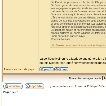
Blé Goudé se positionne en héritier de Gbagbo co
De façon générale dans cette interview, le leader
ses engagements passés, élude les questions et l
maintenir la posture de l’homme debout, de celui 
Ouattara dans cinq à dix ans, il a sa place à jou
d’être le vrai héritier de Laurent Gbagbo au dét
sien le combat des souverainistes et de Laurent Gb
et de la bénédiction de son mentor. Les autorité
rôle pour effacer et éteindre l’ancien présiden
Le débat est ouvert et l’avenir nous en dira plu
gradés militaires du camp Gbagbo. Au total une di
Lundi partout en dans le pays.
Charles Kouassi.
http://www.connectionivoirienne.net/on-dit-quoi
La politique ivoirienne a fabriqué une génération d'
peuple ivoirien.Blé Goudé sert veritablement quels i
Revenir en haut de page
Montrer les messages depuis:
grioo.com Index du Forum
->
Politique & Ec
Page
1
sur
1