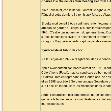
Charles Blé Goudé lors d'un meeting électoral à 
Alain Toussaint, conseiller de Laurent Gbagbo à Paris
l’Onuci et cette dernière l’a remis aux forces d’Alass
Si cette mort venait à être confirmée, elle n’étonn
armada de gardes du corps. D’autres farouches part
FRCI. C’est le cas notamment du général Bruno Dogb
sur les populations civiles, et notamment le meurt
Gbagbo «Maguy-le-tocard», capturé par des élément
Syndicaliste et tribun de choc
Né le 1er janvier 1972 à Niagbrahio, dans le centre
Après avoir obtenu son baccalauréat en 1991, il entr
Côte d'Ivoire (Fesci), matrice syndicale de bon nom
Ouattara. Très entreprenant, Blé Goudé occupe des po
et en 1998 succède à Soro en tant que Secrétaire g
à la Fesci en introduisant les machettes dans le cam
Après l’insurrection militaire nordiste du 19 septemb
qui sera le fer de lance des manifestations anti-fran
jeunes partisans.