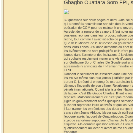
Gbagbo Ouattara Soro FPI, so
32 questions sur deux pages et demi. Ainsi se p
qui a donné la nouvelle sur son site depuis vend
opération de COM pour se maintenir une envergur
Au sujet de la rumeur de sa mort, il faut note
plusieurs reprises dans leur propos, indiqué que B
l’écho, tout comme il avait fait écho de propos a
Que dit le Ministre de la Jeunesse du gouvernem
dans leurs zones. J’ai donc demandé au chef d’
les événements se sont précipités et ils n’ont pas
jeunes dans l’armée et des incitations à la viol
qui souhaite résolument mener une vie d’opposant
sur Guillaume Soro, Charles Blé Goudé sort un jo
agressivité ni animosité du « Premier ministre »
FESCI.
Donnant le sentiment de s’inscrire dans une persp
les trouve même plus que jamais justifiées par 
seront là, je réunirai en congrès extraordinaire l
dénonce l’incendie de son village. Relativement
pénale internationale. Quant à la liste des Nation
de la paix, c’est Blé Goudé Charles. Il faut le r
reprises. Malheureusement ce n’est pas reconnu 
juger un gouvernement après quelques semaines d’e
puissent reprendre leurs activités et que les Ivo
il faut calmer les extrémistes des deux camps ». 
sans selon Jeune Afrique, laisser savoir où il es
l’époque après l’accord de Ouagadougou. Quand on 
sujet de sa fortune supposée, Charles Blé Goudé p
étiquette. A la dernière question relative à Dieu 
quotidiennement au lever et avant de me couche
Encadre/