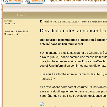
grioo.com Index du Forum
->
Politique & Ec
Auteur
Tehuti
Posté le: Jeu 12 Mai 2011 20:14
Sujet du message: Des 
Grioonaute
Des diplomates annoncent la
Inscrit le: 13 Fév 2011
Messages: 63
Des sources diplomatiques et militaires à Abidja
enterré dans un lieu tenu secret.
«On n’entendra plus jamais parler de Charles Blé G
d'Ivoire (Onuci), sonne comme une messe de requiem
rue», tombé entre les mains des Forces pro-Ouattara 
secret. Une information confirmée par un diplomate 
«Dès qu’il est tombé entre leurs mains, les FRCI [Forc
massacré.»
Ces révélations corroborent les rumeurs insistantes 
alors un cafouillage en règle dans le camp des pro-
«appréhendé» et qu’il se trouvait en «résidence surve