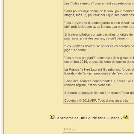
Les "folles rumeurs" concernant sa prétendue mor
"Voilà pourquoi je donne de la voix: pour montrer q
otages, tués...", poursuit celui que ses partis
"Les survivants de cette guerre ont un devoir, fai
sûr" prêt à discuter avec le nouveau pouvoir et à 
Si la réconciliation compte parmi les priorités
pour avoir armé des jeunes, ce qu'il dément.
"Les Ivoiriens doivent se parler et les acteurs po
juge-t-il encore.
"Les armes ont parlé", constate-t-il en guise de
novembre 2010, et des dix jours de guerre dans 
La France "a livré Laurent Gbagbo aux forces de
libération de l'ancien président et de l'ex-pre
Selon des sources concordantes, Charles Blé Go
l'ancien régime, est souvent cité.
Il assure ne pouvoir dire où il se trouve "pour d
Copyright © 2011 AFP. Tous droits réservés
Le fantome de Blé Goudé est au Ghana ?
Citation: