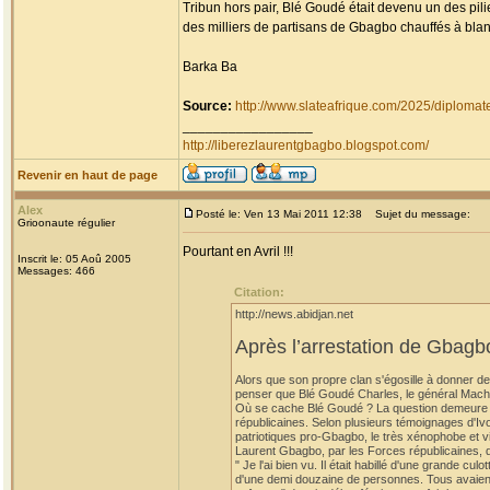
Tribun hors pair, Blé Goudé était devenu un des pil
des milliers de partisans de Gbagbo chauffés à blan
Barka Ba
Source:
http://www.slateafrique.com/2025/diploma
_________________
http://liberezlaurentgbagbo.blogspot.com/
Revenir en haut de page
Alex
Posté le: Ven 13 Mai 2011 12:38
Sujet du message:
Grioonaute régulier
Pourtant en Avril !!!
Inscrit le: 05 Aoû 2005
Messages: 466
Citation:
http://news.abidjan.net
Après l’arrestation de Gbag
Alors que son propre clan s'égosille à donner de
penser que Blé Goudé Charles, le général Mach
Où se cache Blé Goudé ? La question demeure sa
républicaines. Selon plusieurs témoignages d'Ivo
patriotiques pro-Gbagbo, le très xénophobe et vi
Laurent Gbagbo, par les Forces républicaines, d
" Je l'ai bien vu. Il était habillé d'une grande cu
d'une demi douzaine de personnes. Tous avaient l