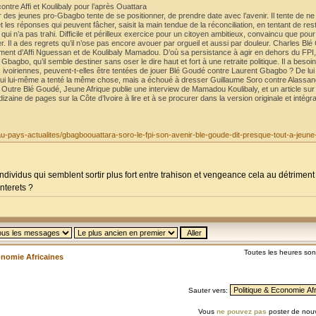
ntre Affi et Koulibaly pour l’après Ouattara
 des jeunes pro-Gbagbo tente de se positionner, de prendre date avec l’avenir. Il tente de ne 
es réponses qui peuvent fâcher, saisit la main tendue de la réconciliation, en tentant de rest
qui n’a pas trahi. Difficile et périlleux exercice pour un citoyen ambitieux, convaincu que pour
er. Il a des regrets qu’il n’ose pas encore avouer par orgueil et aussi par douleur. Charles Bl
riment d’Affi Nguessan et de Koulibaly Mamadou. D’où sa persistance à agir en dehors du FPI, 
agbo, qu’il semble destiner sans oser le dire haut et fort à une retraite politique. Il a besoin
s ivoiriennes, peuvent-t-elles être tentées de jouer Blé Goudé contre Laurent Gbagbo ? De lui 
t, qui lui-même a tenté la même chose, mais a échoué à dresser Guillaume Soro contre Alassa
s. Outre Blé Goudé, Jeune Afrique publie une interview de Mamadou Koulibaly, et un article sur
zaine de pages sur la Côte d’Ivoire à lire et à se procurer dans la version originale et intégr
-au-pays-actualites/gbagboouattara-soro-le-fpi-son-avenir-ble-goude-dit-presque-tout-a-jeune-
individus qui semblent sortir plus fort entre trahison et vengeance cela au détrime
nterets ?
Toutes les heures so
onomie Africaines
Sauter vers:
Vous
ne pouvez pas
poster de nouv