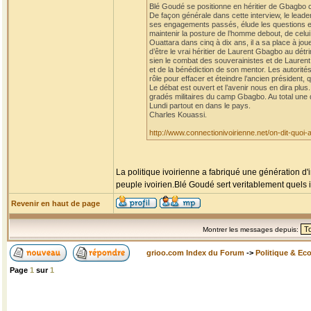
Blé Goudé se positionne en héritier de Gbagbo co
De façon générale dans cette interview, le leader
ses engagements passés, élude les questions et l
maintenir la posture de l’homme debout, de celui 
Ouattara dans cinq à dix ans, il a sa place à jou
d’être le vrai héritier de Laurent Gbagbo au dét
sien le combat des souverainistes et de Laurent Gb
et de la bénédiction de son mentor. Les autorité
rôle pour effacer et éteindre l’ancien présiden
Le débat est ouvert et l’avenir nous en dira plu
gradés militaires du camp Gbagbo. Au total une di
Lundi partout en dans le pays.
Charles Kouassi.
http://www.connectionivoirienne.net/on-dit-quoi
La politique ivoirienne a fabriqué une génération d'
peuple ivoirien.Blé Goudé sert veritablement quels i
Revenir en haut de page
Montrer les messages depuis:
grioo.com Index du Forum
->
Politique & Ec
Page
1
sur
1