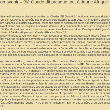
n avenir – Blé Goudé dit presque tout à Jeune Afrique
résente l’interview exclusive accordée par Charles Blé Goudé à l’hebdomadaire panafricain J
redi dernier. Après la tempête des premiers jours d’après 11 avril 2011, Charles Blé Goudé t
e nationale et exister davantage: message audio et déclaration sur le net, interview ciblée 
r qu’avant même qu’il ne réagisse la semaine dernière, des combattants armés pro-Gbagbo de 
lé Goudé était en contact avec eux, et avaient souhaité son retour. L’intelligent d’Abidjan s’en 
ttribués à Blé Goudé par la chaîne de télévision Africa 24.
ent Aké M’Gbo à Jeune Afrique ? « Nos adversaires distribuaient des kalachnikovs à des civ
État major de l’armée de permettre aux jeunes de rentrer dans l’armée de façon régulière. 
 eu le temps d’être enrôlés », rappelle et justifie le président du Cojep au sujet de son appel 
ence qui lui sont reprochées . Concernant ses relations avec l’ancien président Laurent Gbag
 en dehors du front populaire ivoirien, rassure : « Je serai le dernier à lâcher Laurent Gbag
ker sur l’état de leurs relations actuelles en refusant de répondre, mais il parle sans animos
 tel qu’il désigne Guillaume Soro, dont il assume et revendique les bonnes relations passées a
ective non militaire, civile et démocratique, Blé Goudé réaffirme des ambitions politiques per
le contexte actuel. « Je veux mener ma vie d’opposant en dehors du FPI. Dès que les conditio
es Jeunes patriotes et tous les Ivoiriens avec qui l’on peut travailler, “explique le président du
 aux sanctions de l’ONU, il attaque : « Premièrement je ne suis pas sous le coup de la menace
s Unies, je l’ai toujours dénoncée. Si quelqu’un doit être récompensé et félicité pour ses activ
econnaître humblement. J’ai personnellement permis à la Côte d’Ivoire d’éviter la catastrophe à
» Sur ce qu’il pense des premiers actes du président Ouattara, Blé Goudé répond : « Il est t
xercice. Mais je l’appelle à régler la question sécuritaire et celle des libertés : que les part
iriens puissent se rassembler. Les survivants de cette guerre ont un devoir, faire la réconcilia
Au détour d’une question, il avoue qu’il a envie de revenir au pays (révélant par là qu’il ne s’
t), pour apporter sa contribution à la réconciliation et reprendre sa caravane pour la réconcili
lui demande s’il a peur, il répond oui, mais pas pour lui. Il dit avoir plutôt peur pour la Côte
récise être plutôt riche de ses relations et de ses valeurs morales, ajoutant qu’on lui a collé
et à la prière, l’homme répond :. « Je crois fermement en l’Eternel des armées et au Dieu de jus
r ».