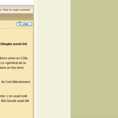
::
Voir le sujet suivant
-Gbagbo aurait été
ations unies en Côte
 Le «général de la
dans un lieu tenu
ls l’ont littéralement
tor. L’on avait noté
e Blé Goudé avait été