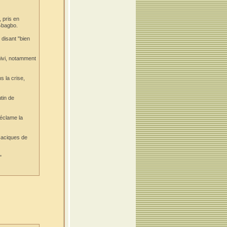
, pris en
 Gbagbo.
 disant "bien
uivi, notamment
s la crise,
tin de
réclame la
caciques de
"