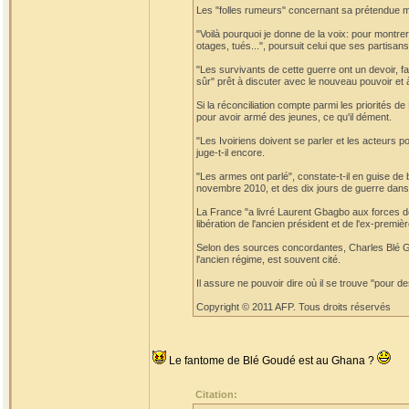
Les "folles rumeurs" concernant sa prétendue mor
"Voilà pourquoi je donne de la voix: pour montrer q
otages, tués...", poursuit celui que ses partis
"Les survivants de cette guerre ont un devoir, fai
sûr" prêt à discuter avec le nouveau pouvoir et à 
Si la réconciliation compte parmi les priorités
pour avoir armé des jeunes, ce qu'il dément.
"Les Ivoiriens doivent se parler et les acteurs po
juge-t-il encore.
"Les armes ont parlé", constate-t-il en guise de
novembre 2010, et des dix jours de guerre dans 
La France "a livré Laurent Gbagbo aux forces de
libération de l'ancien président et de l'ex-pre
Selon des sources concordantes, Charles Blé Go
l'ancien régime, est souvent cité.
Il assure ne pouvoir dire où il se trouve "pour d
Copyright © 2011 AFP. Tous droits réservés
Le fantome de Blé Goudé est au Ghana ?
Citation: