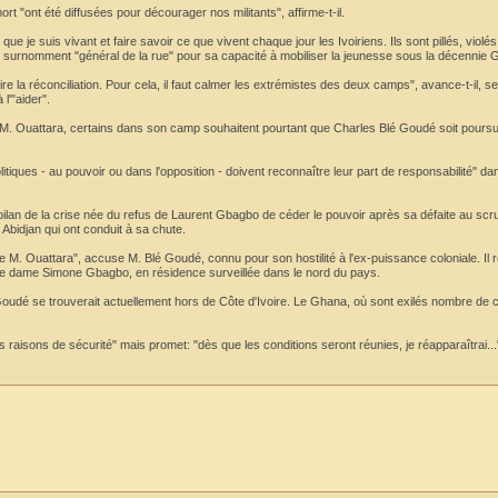
t "ont été diffusées pour décourager nos militants", affirme-t-il.
ue je suis vivant et faire savoir ce que vivent chaque jour les Ivoiriens. Ils sont pillés, violés
ans surnomment "général de la rue" pour sa capacité à mobiliser la jeunesse sous la décennie
re la réconciliation. Pour cela, il faut calmer les extrémistes des deux camps", avance-t-il, se
l'"aider".
 de M. Ouattara, certains dans son camp souhaitent pourtant que Charles Blé Goudé soit pours
litiques - au pouvoir ou dans l'opposition - doivent reconnaître leur part de responsabilité" dan
 bilan de la crise née du refus de Laurent Gbagbo de céder le pouvoir après sa défaite au scru
Abidjan qui ont conduit à sa chute.
 M. Ouattara", accuse M. Blé Goudé, connu pour son hostilité à l'ex-puissance coloniale. Il 
mière dame Simone Gbagbo, en résidence surveillée dans le nord du pays.
udé se trouverait actuellement hors de Côte d'Ivoire. Le Ghana, où sont exilés nombre de 
es raisons de sécurité" mais promet: "dès que les conditions seront réunies, je réapparaîtrai...