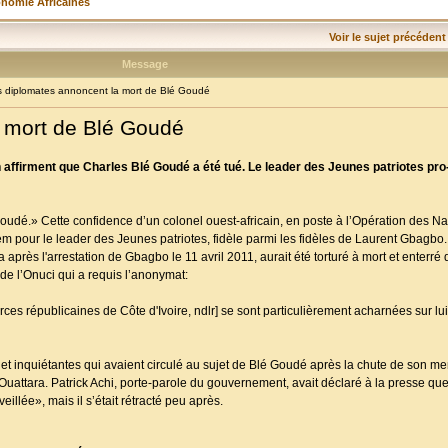
onomie Africaines
Voir le sujet précédent
Message
diplomates annoncent la mort de Blé Goudé
 mort de Blé Goudé
n affirment que Charles Blé Goudé a été tué. Le leader des Jeunes patriotes pro
oudé.» Cette confidence d’un colonel ouest-africain, en poste à l’Opération des N
 pour le leader des Jeunes patriotes, fidèle parmi les fidèles de Laurent Gbagbo.
après l'arrestation de Gbagbo le 11 avril 2011, aurait été torturé à mort et enterré 
de l’Onuci qui a requis l’anonymat:
es républicaines de Côte d'Ivoire, ndlr] se sont particulièrement acharnées sur lui. I
et inquiétantes qui avaient circulé au sujet de Blé Goudé après la chute de son men
Ouattara. Patrick Achi, porte-parole du gouvernement, avait déclaré à la presse qu
illée», mais il s’était rétracté peu après.