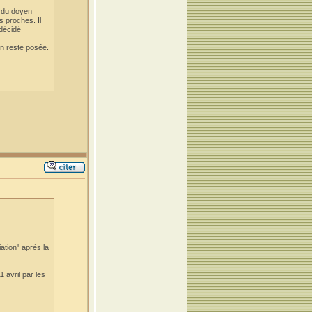
s du doyen
s proches. Il
 décidé
on reste posée.
ation" après la
 avril par les