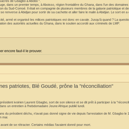
massacres de Gbagbo à Abobo ".
fuge, dans un premier temps, à Aboisso, région frontalière du Ghana, dans l'un des domaine
on du Sud-Comoé. Il était en compagnie de plusieurs membres de la galaxie patriotique et de
 se renverse à Abidjan pour sortir de sa cachette et aller faire le malin à Abidjan. Le sort en a
ncité, armé et organisé les milices patriotiques est donc en cavale. Jusqu'à quand ? La questi
ation des autorités actuelles du Ghana, dans le soutien accordé aux criminels de LMP.
er encore faut-il le prouver.
nes patriotes, Blé Goudé, prône la "réconciliation"
ident ivoirien Laurent Gbagbo, sort de son silence et se dit prêt à participer à la "réconcili
 dans un entretien à l'hebdomadaire Jeune Afrique publié lundi.
ans du président déchu, n'avait pas donné signe de vie depuis l'arrestation de M. Gbagbo le 11
n mai.
vant de se rétracter. Certains médias l'avaient donné pour mort.