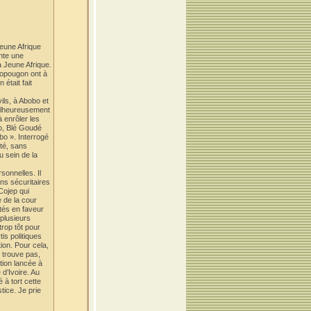
eune Afrique
ente une
à Jeune Afrique.
Yopougon ont à
était fait
ils, à Abobo et
Malheureusement
à enrôler les
bo, Blé Goudé
bo ». Interrogé
ité, sans
u sein de la
sonnelles. Il
ns sécuritaires
 Cojep qui
 de la cour
ités en faveur
 plusieurs
rop tôt pour
is politiques
tion. Pour cela,
y trouve pas,
ation lancée à
 d’Ivoire. Au
 à tort cette
tice. Je prie