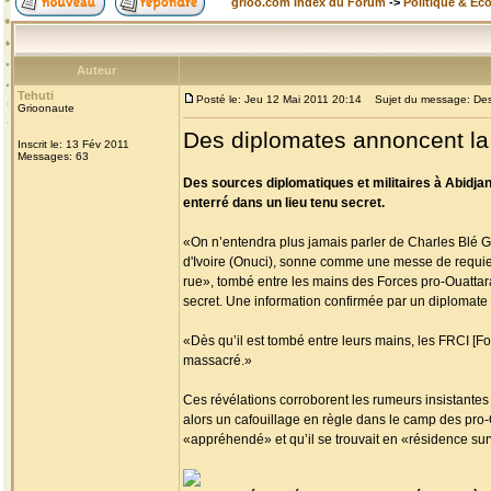
grioo.com Index du Forum
->
Politique & Ec
Auteur
Tehuti
Posté le: Jeu 12 Mai 2011 20:14
Sujet du message: Des 
Grioonaute
Des diplomates annoncent la
Inscrit le: 13 Fév 2011
Messages: 63
Des sources diplomatiques et militaires à Abidja
enterré dans un lieu tenu secret.
«On n’entendra plus jamais parler de Charles Blé G
d'Ivoire (Onuci), sonne comme une messe de requiem
rue», tombé entre les mains des Forces pro-Ouattara 
secret. Une information confirmée par un diplomate 
«Dès qu’il est tombé entre leurs mains, les FRCI [Forc
massacré.»
Ces révélations corroborent les rumeurs insistantes 
alors un cafouillage en règle dans le camp des pro-
«appréhendé» et qu’il se trouvait en «résidence surve