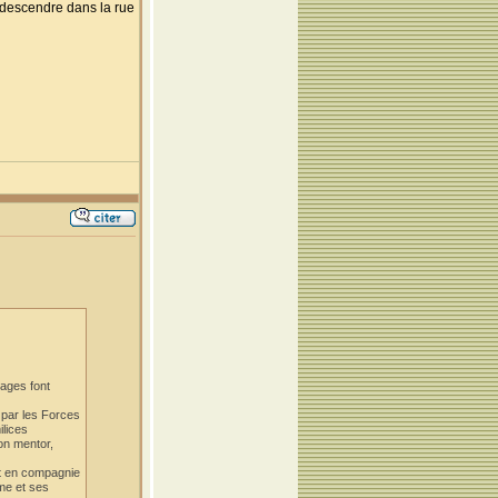
e descendre dans la rue
nages font
 par les Forces
ilices
on mentor,
ait en compagnie
mme et ses