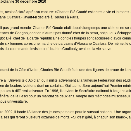
Abidjan le 30 décembre 2010
, avait déclaré après sa capture: «Charles Blé Goudé est entre la vie et la mort.» «
ane Ouattara», avait-t-il déclaré à Reuters à Paris.
erait pas grand monde. Charles Blé Goudé était depuis longtemps une cible et ne se
isans de Gbagbo, dont on n’aurait pas donné cher de la peau, ont pu eux échapper
o Blé, chef de la garde républicaine dont les troupes sont accusées d’avoir comm
re de six femmes après une marche de partisans d’Alassane Ouattara. De même, le c
s du «commando invisible» d’Ibrahim Coulibaly, avait eu la vie sauve.
-ouest de la Côte d'Ivoire, Charles Blé Goudé était une des figures de proue de l’a
e à l’Université d’Abidjan où il milite activement à la fameuse Fédération des étudi
bre de leaders ivoiriens dont un certain… Guillaume Soro aujourd'hui Premier mini
stes à différents niveaux. En 1996, il devient le Secrétaire national à l'organisat
énéral de la Fesci pour un mandat de deux ans. Adepte des méthodes musclées, il 
pus universitaire.
re 2002, il fonde l'Alliance des jeunes patriotes pour le sursaut national. Une organ
çaises qui feront plusieurs dizaines de morts. «Si c'est gâté, à chacun son blanc», av