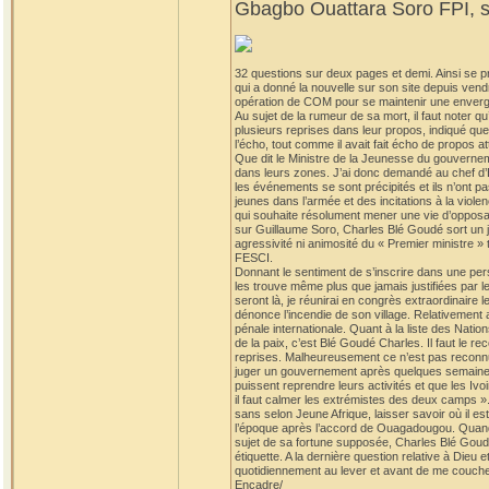
Gbagbo Ouattara Soro FPI, so
32 questions sur deux pages et demi. Ainsi se p
qui a donné la nouvelle sur son site depuis vend
opération de COM pour se maintenir une envergur
Au sujet de la rumeur de sa mort, il faut note
plusieurs reprises dans leur propos, indiqué que B
l’écho, tout comme il avait fait écho de propos a
Que dit le Ministre de la Jeunesse du gouvernem
dans leurs zones. J’ai donc demandé au chef d’
les événements se sont précipités et ils n’ont pas
jeunes dans l’armée et des incitations à la viol
qui souhaite résolument mener une vie d’opposant
sur Guillaume Soro, Charles Blé Goudé sort un jo
agressivité ni animosité du « Premier ministre »
FESCI.
Donnant le sentiment de s’inscrire dans une persp
les trouve même plus que jamais justifiées par 
seront là, je réunirai en congrès extraordinaire l
dénonce l’incendie de son village. Relativement
pénale internationale. Quant à la liste des Nation
de la paix, c’est Blé Goudé Charles. Il faut le r
reprises. Malheureusement ce n’est pas reconnu 
juger un gouvernement après quelques semaines d’e
puissent reprendre leurs activités et que les Ivo
il faut calmer les extrémistes des deux camps ». 
sans selon Jeune Afrique, laisser savoir où il es
l’époque après l’accord de Ouagadougou. Quand on 
sujet de sa fortune supposée, Charles Blé Goudé p
étiquette. A la dernière question relative à Dieu 
quotidiennement au lever et avant de me couche
Encadre/