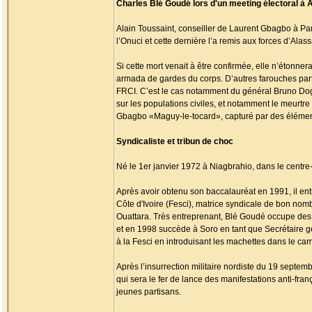
Charles Blé Goudé lors d'un meeting électoral à 
Alain Toussaint, conseiller de Laurent Gbagbo à Paris
l’Onuci et cette dernière l’a remis aux forces d’Alass
Si cette mort venait à être confirmée, elle n’étonn
armada de gardes du corps. D’autres farouches part
FRCI. C’est le cas notamment du général Bruno Dogb
sur les populations civiles, et notamment le meurt
Gbagbo «Maguy-le-tocard», capturé par des élément
Syndicaliste et tribun de choc
Né le 1er janvier 1972 à Niagbrahio, dans le centre
Après avoir obtenu son baccalauréat en 1991, il entr
Côte d'Ivoire (Fesci), matrice syndicale de bon nom
Ouattara. Très entreprenant, Blé Goudé occupe des po
et en 1998 succède à Soro en tant que Secrétaire g
à la Fesci en introduisant les machettes dans le cam
Après l’insurrection militaire nordiste du 19 septemb
qui sera le fer de lance des manifestations anti-fran
jeunes partisans.