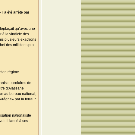
Il a été arrêté par
 déplaçait qu’avec une
 à la vindicte des
is plusieurs exactions
hef des miliciens pro-
ncien régime.
ants et scolaires de
stre d'Alassane
ion au bureau national,
«règne» par la terreur
isation nationaliste
ait-il lancé à ses