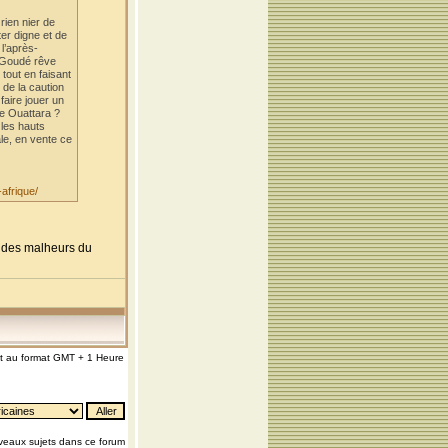
rien nier de
er digne et de
 l’après-
é Goudé rêve
tout en faisant
 de la caution
faire jouer un
ne Ouattara ?
 les hauts
ale, en vente ce
afrique/
nt des malheurs du
nt au format GMT + 1 Heure
eaux sujets dans ce forum