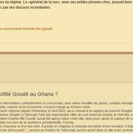
iers du régime. Le «général de la rue», avec ses petites phrases choc, pouvait fair
c par ses discours incendiaires.
tes-annoncent-mort-de-ble-goude
bo/Blé Goudé au Ghana ?
s informations contradictoires le concernant, pour mieux brouiller les pistes, certains témoig
ette, comme on le surnomme, a trouvé refuge au Ghana voisin.
ns réponse depuis l'historique 11 avril 2011, qui a consacré la capture de Laurent Gbagbo
iriens refugiés à Takoradi, l'une des importantes villes du sud-ouest du Ghana, le chef des m
olent Charles Blé Goudé, aurait été aperçu dans cette ville, deux jours après la capture de s
ans sa cave de la résidence présidentielle, Cocody.
lotte chasseur et d'un tee-shirt. Il portait un chapeau et arborait une barbe d'une semaine. Il ét
'air préoccupés ", raconte un Ivoirien de Takouradi, qui est arrivé dans la ville avec sa fe