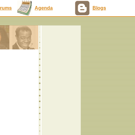
rums
Agenda
Blogs