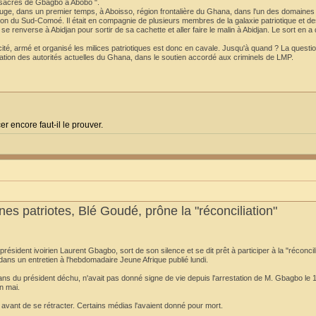
massacres de Gbagbo à Abobo ".
fuge, dans un premier temps, à Aboisso, région frontalière du Ghana, dans l'un des domaine
on du Sud-Comoé. Il était en compagnie de plusieurs membres de la galaxie patriotique et de
 se renverse à Abidjan pour sortir de sa cachette et aller faire le malin à Abidjan. Le sort en a
ncité, armé et organisé les milices patriotiques est donc en cavale. Jusqu'à quand ? La questi
ation des autorités actuelles du Ghana, dans le soutien accordé aux criminels de LMP.
er encore faut-il le prouver.
nes patriotes, Blé Goudé, prône la "réconciliation"
ident ivoirien Laurent Gbagbo, sort de son silence et se dit prêt à participer à la "réconcili
 dans un entretien à l'hebdomadaire Jeune Afrique publié lundi.
ans du président déchu, n'avait pas donné signe de vie depuis l'arrestation de M. Gbagbo le 11
n mai.
vant de se rétracter. Certains médias l'avaient donné pour mort.