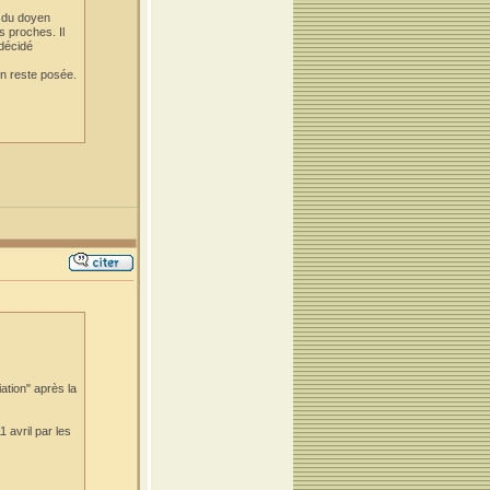
s du doyen
s proches. Il
 décidé
on reste posée.
ation" après la
 avril par les