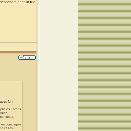
e descendre dans la rue
nages font
 par les Forces
ilices
on mentor,
ait en compagnie
mme et ses