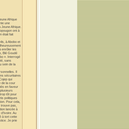
eune Afrique
ente une
à Jeune Afrique.
Yopougon ont à
était fait
ils, à Abobo et
Malheureusement
à enrôler les
bo, Blé Goudé
bo ». Interrogé
ité, sans
u sein de la
sonnelles. Il
ns sécuritaires
 Cojep qui
 de la cour
ités en faveur
 plusieurs
rop tôt pour
is politiques
tion. Pour cela,
y trouve pas,
ation lancée à
 d’Ivoire. Au
 à tort cette
tice. Je prie