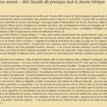
n avenir – Blé Goudé dit presque tout à Jeune Afrique
résente l’interview exclusive accordée par Charles Blé Goudé à l’hebdomadaire panafricain J
redi dernier. Après la tempête des premiers jours d’après 11 avril 2011, Charles Blé Goudé t
e nationale et exister davantage: message audio et déclaration sur le net, interview ciblée 
r qu’avant même qu’il ne réagisse la semaine dernière, des combattants armés pro-Gbagbo de 
lé Goudé était en contact avec eux, et avaient souhaité son retour. L’intelligent d’Abidjan s’en 
ttribués à Blé Goudé par la chaîne de télévision Africa 24.
ent Aké M’Gbo à Jeune Afrique ? « Nos adversaires distribuaient des kalachnikovs à des civ
État major de l’armée de permettre aux jeunes de rentrer dans l’armée de façon régulière. 
 eu le temps d’être enrôlés », rappelle et justifie le président du Cojep au sujet de son appel 
ence qui lui sont reprochées . Concernant ses relations avec l’ancien président Laurent Gbag
 en dehors du front populaire ivoirien, rassure : « Je serai le dernier à lâcher Laurent Gbag
ker sur l’état de leurs relations actuelles en refusant de répondre, mais il parle sans animos
 tel qu’il désigne Guillaume Soro, dont il assume et revendique les bonnes relations passées a
ective non militaire, civile et démocratique, Blé Goudé réaffirme des ambitions politiques per
le contexte actuel. « Je veux mener ma vie d’opposant en dehors du FPI. Dès que les conditio
es Jeunes patriotes et tous les Ivoiriens avec qui l’on peut travailler, “explique le président du
 aux sanctions de l’ONU, il attaque : « Premièrement je ne suis pas sous le coup de la menace
s Unies, je l’ai toujours dénoncée. Si quelqu’un doit être récompensé et félicité pour ses activ
econnaître humblement. J’ai personnellement permis à la Côte d’Ivoire d’éviter la catastrophe à
» Sur ce qu’il pense des premiers actes du président Ouattara, Blé Goudé répond : « Il est t
xercice. Mais je l’appelle à régler la question sécuritaire et celle des libertés : que les part
iriens puissent se rassembler. Les survivants de cette guerre ont un devoir, faire la réconcilia
Au détour d’une question, il avoue qu’il a envie de revenir au pays (révélant par là qu’il ne s’
t), pour apporter sa contribution à la réconciliation et reprendre sa caravane pour la réconcili
lui demande s’il a peur, il répond oui, mais pas pour lui. Il dit avoir plutôt peur pour la Côte
récise être plutôt riche de ses relations et de ses valeurs morales, ajoutant qu’on lui a collé
et à la prière, l’homme répond :. « Je crois fermement en l’Eternel des armées et au Dieu de jus
r ».