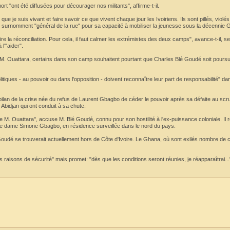
t "ont été diffusées pour décourager nos militants", affirme-t-il.
ue je suis vivant et faire savoir ce que vivent chaque jour les Ivoiriens. Ils sont pillés, violés
ans surnomment "général de la rue" pour sa capacité à mobiliser la jeunesse sous la décennie
re la réconciliation. Pour cela, il faut calmer les extrémistes des deux camps", avance-t-il, se
l'"aider".
 de M. Ouattara, certains dans son camp souhaitent pourtant que Charles Blé Goudé soit pours
litiques - au pouvoir ou dans l'opposition - doivent reconnaître leur part de responsabilité" dan
 bilan de la crise née du refus de Laurent Gbagbo de céder le pouvoir après sa défaite au scru
Abidjan qui ont conduit à sa chute.
 M. Ouattara", accuse M. Blé Goudé, connu pour son hostilité à l'ex-puissance coloniale. Il 
mière dame Simone Gbagbo, en résidence surveillée dans le nord du pays.
udé se trouverait actuellement hors de Côte d'Ivoire. Le Ghana, où sont exilés nombre de 
es raisons de sécurité" mais promet: "dès que les conditions seront réunies, je réapparaîtrai...