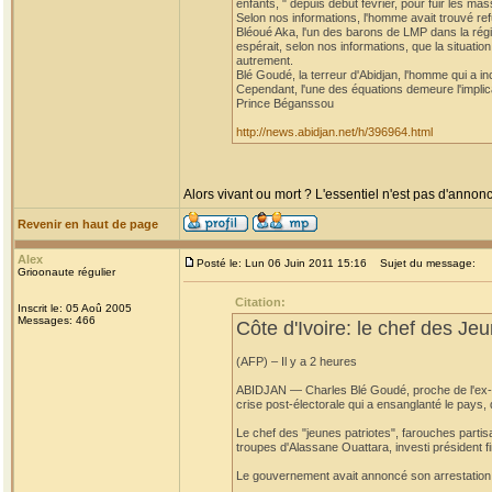
enfants, " depuis début février, pour fuir les 
Selon nos informations, l'homme avait trouvé re
Bléoué Aka, l'un des barons de LMP dans la régi
espérait, selon nos informations, que la situation
autrement.
Blé Goudé, la terreur d'Abidjan, l'homme qui a i
Cependant, l'une des équations demeure l'implic
Prince Béganssou
http://news.abidjan.net/h/396964.html
Alors vivant ou mort ? L'essentiel n'est pas d'annonc
Revenir en haut de page
Alex
Posté le: Lun 06 Juin 2011 15:16
Sujet du message:
Grioonaute régulier
Citation:
Inscrit le: 05 Aoû 2005
Messages: 466
Côte d'Ivoire: le chef des Jeu
(AFP) – Il y a 2 heures
ABIDJAN — Charles Blé Goudé, proche de l'ex-prés
crise post-électorale qui a ensanglanté le pays,
Le chef des "jeunes patriotes", farouches partis
troupes d'Alassane Ouattara, investi président fi
Le gouvernement avait annoncé son arrestation a