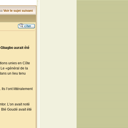
::
Voir le sujet suivant
-Gbagbo aurait été
ations unies en Côte
 Le «général de la
dans un lieu tenu
ls l’ont littéralement
tor. L’on avait noté
e Blé Goudé avait été