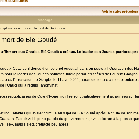
onomie Africaines
Voir le sujet précédent
Message
diplomates annoncent la mort de Blé Goudé
 mort de Blé Goudé
n affirment que Charles Blé Goudé a été tué. Le leader des Jeunes patriotes pro
oudé.» Cette confidence d’un colonel ouest-africain, en poste à l’Opération des N
 pour le leader des Jeunes patriotes, fidèle parmi les fidèles de Laurent Gbagbo.
après l'arrestation de Gbagbo le 11 avril 2011, aurait été torturé à mort et enterré 
de l’Onuci qui a requis l’anonymat:
es républicaines de Côte d'Ivoire, ndlr] se sont particulièrement acharnées sur lui. I
et inquiétantes qui avaient circulé au sujet de Blé Goudé après la chute de son men
Ouattara. Patrick Achi, porte-parole du gouvernement, avait déclaré à la presse qu
illée», mais il s’était rétracté peu après.