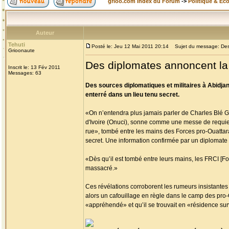
grioo.com Index du Forum
->
Politique & Ec
Auteur
Tehuti
Posté le: Jeu 12 Mai 2011 20:14
Sujet du message: Des 
Grioonaute
Des diplomates annoncent la
Inscrit le: 13 Fév 2011
Messages: 63
Des sources diplomatiques et militaires à Abidja
enterré dans un lieu tenu secret.
«On n’entendra plus jamais parler de Charles Blé G
d'Ivoire (Onuci), sonne comme une messe de requiem
rue», tombé entre les mains des Forces pro-Ouattara 
secret. Une information confirmée par un diplomate 
«Dès qu’il est tombé entre leurs mains, les FRCI [Forc
massacré.»
Ces révélations corroborent les rumeurs insistantes 
alors un cafouillage en règle dans le camp des pro-
«appréhendé» et qu’il se trouvait en «résidence surve