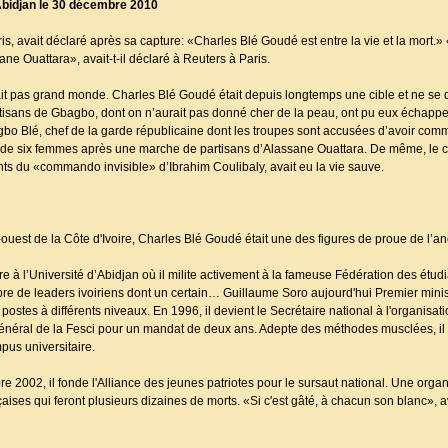
Abidjan le 30 décembre 2010
, avait déclaré après sa capture: «Charles Blé Goudé est entre la vie et la mort.» «
ane Ouattara», avait-t-il déclaré à Reuters à Paris.
erait pas grand monde. Charles Blé Goudé était depuis longtemps une cible et ne se
isans de Gbagbo, dont on n’aurait pas donné cher de la peau, ont pu eux échapper
o Blé, chef de la garde républicaine dont les troupes sont accusées d’avoir comm
re de six femmes après une marche de partisans d’Alassane Ouattara. De même, le c
s du «commando invisible» d’Ibrahim Coulibaly, avait eu la vie sauve.
-ouest de la Côte d'Ivoire, Charles Blé Goudé était une des figures de proue de l’a
e à l’Université d’Abidjan où il milite activement à la fameuse Fédération des étudi
bre de leaders ivoiriens dont un certain… Guillaume Soro aujourd'hui Premier mini
stes à différents niveaux. En 1996, il devient le Secrétaire national à l'organisat
énéral de la Fesci pour un mandat de deux ans. Adepte des méthodes musclées, il 
pus universitaire.
re 2002, il fonde l'Alliance des jeunes patriotes pour le sursaut national. Une organ
çaises qui feront plusieurs dizaines de morts. «Si c'est gâté, à chacun son blanc», av