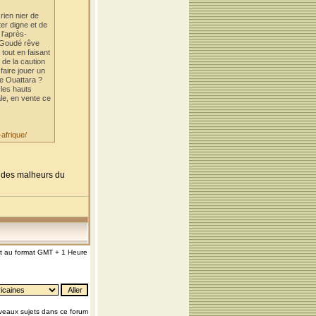
rien nier de
er digne et de
 l’après-
é Goudé rêve
tout en faisant
 de la caution
faire jouer un
ne Ouattara ?
 les hauts
ale, en vente ce
afrique/
nt des malheurs du
nt au format GMT + 1 Heure
eaux sujets dans ce forum