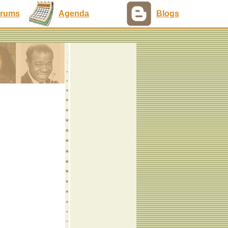
rums
Agenda
Blogs