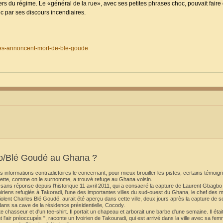
iers du régime. Le «général de la rue», avec ses petites phrases choc, pouvait fair
c par ses discours incendiaires.
tes-annoncent-mort-de-ble-goude
bo/Blé Goudé au Ghana ?
s informations contradictoires le concernant, pour mieux brouiller les pistes, certains témoig
ette, comme on le surnomme, a trouvé refuge au Ghana voisin.
ns réponse depuis l'historique 11 avril 2011, qui a consacré la capture de Laurent Gbagbo
iriens refugiés à Takoradi, l'une des importantes villes du sud-ouest du Ghana, le chef des m
olent Charles Blé Goudé, aurait été aperçu dans cette ville, deux jours après la capture de s
ans sa cave de la résidence présidentielle, Cocody.
lotte chasseur et d'un tee-shirt. Il portait un chapeau et arborait une barbe d'une semaine. Il ét
'air préoccupés ", raconte un Ivoirien de Takouradi, qui est arrivé dans la ville avec sa fe