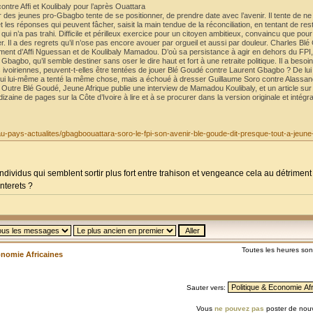
ntre Affi et Koulibaly pour l’après Ouattara
 des jeunes pro-Gbagbo tente de se positionner, de prendre date avec l’avenir. Il tente de ne 
es réponses qui peuvent fâcher, saisit la main tendue de la réconciliation, en tentant de rest
qui n’a pas trahi. Difficile et périlleux exercice pour un citoyen ambitieux, convaincu que pour
er. Il a des regrets qu’il n’ose pas encore avouer par orgueil et aussi par douleur. Charles Bl
riment d’Affi Nguessan et de Koulibaly Mamadou. D’où sa persistance à agir en dehors du FPI, 
agbo, qu’il semble destiner sans oser le dire haut et fort à une retraite politique. Il a besoin
s ivoiriennes, peuvent-t-elles être tentées de jouer Blé Goudé contre Laurent Gbagbo ? De lui 
t, qui lui-même a tenté la même chose, mais a échoué à dresser Guillaume Soro contre Alassa
s. Outre Blé Goudé, Jeune Afrique publie une interview de Mamadou Koulibaly, et un article sur
zaine de pages sur la Côte d’Ivoire à lire et à se procurer dans la version originale et intégr
-au-pays-actualites/gbagboouattara-soro-le-fpi-son-avenir-ble-goude-dit-presque-tout-a-jeune-
individus qui semblent sortir plus fort entre trahison et vengeance cela au détrime
nterets ?
Toutes les heures so
onomie Africaines
Sauter vers:
Vous
ne pouvez pas
poster de nouv