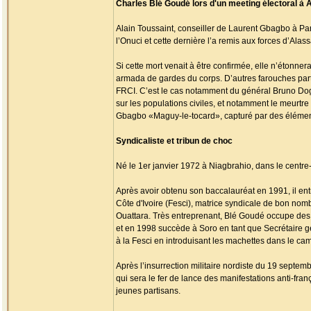
Charles Blé Goudé lors d'un meeting électoral à 
Alain Toussaint, conseiller de Laurent Gbagbo à Paris
l’Onuci et cette dernière l’a remis aux forces d’Alass
Si cette mort venait à être confirmée, elle n’étonn
armada de gardes du corps. D’autres farouches part
FRCI. C’est le cas notamment du général Bruno Dogb
sur les populations civiles, et notamment le meurt
Gbagbo «Maguy-le-tocard», capturé par des élément
Syndicaliste et tribun de choc
Né le 1er janvier 1972 à Niagbrahio, dans le centre
Après avoir obtenu son baccalauréat en 1991, il entr
Côte d'Ivoire (Fesci), matrice syndicale de bon nom
Ouattara. Très entreprenant, Blé Goudé occupe des po
et en 1998 succède à Soro en tant que Secrétaire g
à la Fesci en introduisant les machettes dans le cam
Après l’insurrection militaire nordiste du 19 septemb
qui sera le fer de lance des manifestations anti-fran
jeunes partisans.