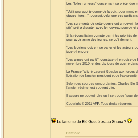
Les "folles rumeurs" concernant sa prétendue mor
"Voilà pourquoi je donne de la voix: pour montrer q
otages, tués...", poursuit celui que ses partis
"Les survivants de cette guerre ont un devoir, fai
sûr" prêt à discuter avec le nouveau pouvoir et à 
Si la réconciliation compte parmi les priorités
pour avoir armé des jeunes, ce qu'il dément.
"Les Ivoiriens doivent se parler et les acteurs po
juge-t-il encore.
"Les armes ont parlé", constate-t-il en guise de
novembre 2010, et des dix jours de guerre dans 
La France "a livré Laurent Gbagbo aux forces de
libération de l'ancien président et de l'ex-pre
Selon des sources concordantes, Charles Blé Go
l'ancien régime, est souvent cité.
Il assure ne pouvoir dire où il se trouve "pour d
Copyright © 2011 AFP. Tous droits réservés
Le fantome de Blé Goudé est au Ghana ?
Citation: