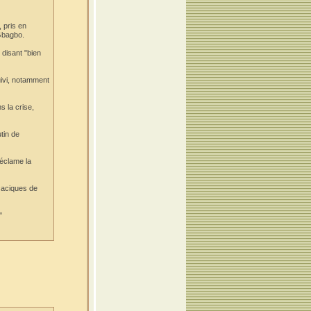
, pris en
 Gbagbo.
 disant "bien
uivi, notamment
s la crise,
tin de
réclame la
caciques de
"