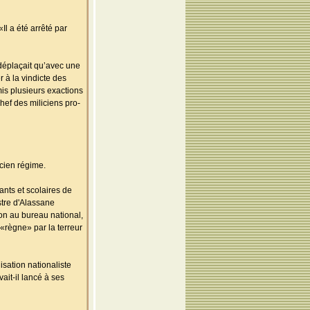
Il a été arrêté par
 déplaçait qu’avec une
 à la vindicte des
is plusieurs exactions
hef des miliciens pro-
ncien régime.
ants et scolaires de
stre d'Alassane
ion au bureau national,
«règne» par la terreur
isation nationaliste
ait-il lancé à ses