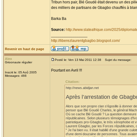
Tribun hors pair, Blé Goudé était devenu un des pil
des milliers de partisans de Gbagbo chauffés à blan
Barka Ba
Source:
http://www.slateafrique.com/2025/diploma
_________________
http://liberezlaurentgbagbo.blogspot.com/
Revenir en haut de page
Alex
Posté le: Ven 13 Mai 2011 12:38
Sujet du message:
Grioonaute régulier
Pourtant en Avril !!!
Inscrit le: 05 Aoû 2005
Messages: 466
Citation:
http://news.abidjan.net
Après l’arrestation de Gbag
Alors que son propre clan s'égosille à donner de
penser que Blé Goudé Charles, le général Mach
Où se cache Blé Goudé ? La question demeure sa
républicaines. Selon plusieurs témoignages d'Ivo
patriotiques pro-Gbagbo, le très xénophobe et vi
Laurent Gbagbo, par les Forces républicaines, d
" Je l'ai bien vu. Il était habillé d'une grande cu
d'une demi douzaine de personnes. Tous avaient l