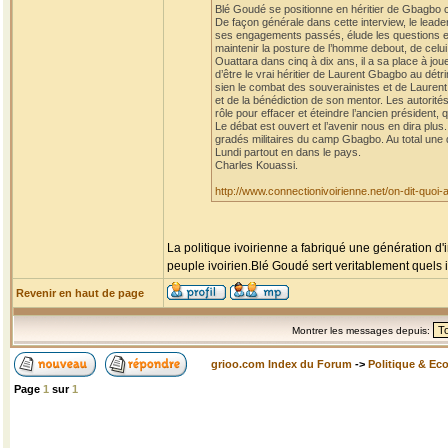
Blé Goudé se positionne en héritier de Gbagbo co
De façon générale dans cette interview, le leader
ses engagements passés, élude les questions et l
maintenir la posture de l’homme debout, de celui 
Ouattara dans cinq à dix ans, il a sa place à jou
d’être le vrai héritier de Laurent Gbagbo au dét
sien le combat des souverainistes et de Laurent Gb
et de la bénédiction de son mentor. Les autorité
rôle pour effacer et éteindre l’ancien présiden
Le débat est ouvert et l’avenir nous en dira plu
gradés militaires du camp Gbagbo. Au total une di
Lundi partout en dans le pays.
Charles Kouassi.
http://www.connectionivoirienne.net/on-dit-quoi
La politique ivoirienne a fabriqué une génération d'
peuple ivoirien.Blé Goudé sert veritablement quels i
Revenir en haut de page
Montrer les messages depuis:
grioo.com Index du Forum
->
Politique & Ec
Page
1
sur
1