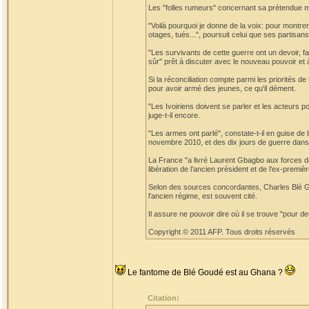
Les "folles rumeurs" concernant sa prétendue mor
"Voilà pourquoi je donne de la voix: pour montrer q
otages, tués...", poursuit celui que ses partis
"Les survivants de cette guerre ont un devoir, fai
sûr" prêt à discuter avec le nouveau pouvoir et à 
Si la réconciliation compte parmi les priorités
pour avoir armé des jeunes, ce qu'il dément.
"Les Ivoiriens doivent se parler et les acteurs po
juge-t-il encore.
"Les armes ont parlé", constate-t-il en guise de
novembre 2010, et des dix jours de guerre dans 
La France "a livré Laurent Gbagbo aux forces de
libération de l'ancien président et de l'ex-pre
Selon des sources concordantes, Charles Blé Go
l'ancien régime, est souvent cité.
Il assure ne pouvoir dire où il se trouve "pour d
Copyright © 2011 AFP. Tous droits réservés
Le fantome de Blé Goudé est au Ghana ?
Citation: