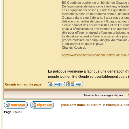
Blé Goudé se positionne en héritier de Gbagbo co
De façon générale dans cette interview, le leader
ses engagements passés, élude les questions et l
maintenir la posture de l’homme debout, de celui 
Ouattara dans cinq à dix ans, il a sa place à jou
d’être le vrai héritier de Laurent Gbagbo au dét
sien le combat des souverainistes et de Laurent Gb
et de la bénédiction de son mentor. Les autorité
rôle pour effacer et éteindre l’ancien présiden
Le débat est ouvert et l’avenir nous en dira plu
gradés militaires du camp Gbagbo. Au total une di
Lundi partout en dans le pays.
Charles Kouassi.
http://www.connectionivoirienne.net/on-dit-quoi
La politique ivoirienne a fabriqué une génération d'
peuple ivoirien.Blé Goudé sert veritablement quels i
Revenir en haut de page
Montrer les messages depuis:
grioo.com Index du Forum
->
Politique & Ec
Page
1
sur
1