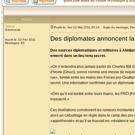
grioo.com Index du Forum
->
Politique & Ec
Auteur
Tehuti
Posté le: Jeu 12 Mai 2011 20:14
Sujet du message: Des 
Grioonaute
Des diplomates annoncent la
Inscrit le: 13 Fév 2011
Messages: 63
Des sources diplomatiques et militaires à Abidja
enterré dans un lieu tenu secret.
«On n’entendra plus jamais parler de Charles Blé G
d'Ivoire (Onuci), sonne comme une messe de requiem
rue», tombé entre les mains des Forces pro-Ouattara 
secret. Une information confirmée par un diplomate 
«Dès qu’il est tombé entre leurs mains, les FRCI [Forc
massacré.»
Ces révélations corroborent les rumeurs insistantes 
alors un cafouillage en règle dans le camp des pro-
«appréhendé» et qu’il se trouvait en «résidence surve