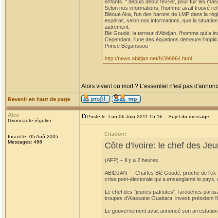
enfants, " depuis début février, pour fuir les 
Selon nos informations, l'homme avait trouvé re
Bléoué Aka, l'un des barons de LMP dans la régi
espérait, selon nos informations, que la situation
autrement.
Blé Goudé, la terreur d'Abidjan, l'homme qui a i
Cependant, l'une des équations demeure l'implic
Prince Béganssou
http://news.abidjan.net/h/396964.html
Alors vivant ou mort ? L'essentiel n'est pas d'annonc
Revenir en haut de page
Alex
Posté le: Lun 06 Juin 2011 15:16
Sujet du message:
Grioonaute régulier
Citation:
Inscrit le: 05 Aoû 2005
Messages: 466
Côte d'Ivoire: le chef des Jeu
(AFP) – Il y a 2 heures
ABIDJAN — Charles Blé Goudé, proche de l'ex-prés
crise post-électorale qui a ensanglanté le pays,
Le chef des "jeunes patriotes", farouches partis
troupes d'Alassane Ouattara, investi président fi
Le gouvernement avait annoncé son arrestation a