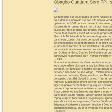
Gbagbo Ouattara Soro FPI, so
32 questions sur deux pages et demi. Ainsi se p
qui a donné la nouvelle sur son site depuis vend
opération de COM pour se maintenir une envergur
Au sujet de la rumeur de sa mort, il faut note
plusieurs reprises dans leur propos, indiqué que B
l’écho, tout comme il avait fait écho de propos a
Que dit le Ministre de la Jeunesse du gouvernem
dans leurs zones. J’ai donc demandé au chef d’
les événements se sont précipités et ils n’ont pas
jeunes dans l’armée et des incitations à la viol
qui souhaite résolument mener une vie d’opposant
sur Guillaume Soro, Charles Blé Goudé sort un jo
agressivité ni animosité du « Premier ministre »
FESCI.
Donnant le sentiment de s’inscrire dans une persp
les trouve même plus que jamais justifiées par 
seront là, je réunirai en congrès extraordinaire l
dénonce l’incendie de son village. Relativement
pénale internationale. Quant à la liste des Nation
de la paix, c’est Blé Goudé Charles. Il faut le r
reprises. Malheureusement ce n’est pas reconnu 
juger un gouvernement après quelques semaines d’e
puissent reprendre leurs activités et que les Ivo
il faut calmer les extrémistes des deux camps ». 
sans selon Jeune Afrique, laisser savoir où il es
l’époque après l’accord de Ouagadougou. Quand on 
sujet de sa fortune supposée, Charles Blé Goudé p
étiquette. A la dernière question relative à Dieu 
quotidiennement au lever et avant de me couche
Encadre/