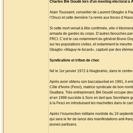
Charles Blé Goudé lors d'un meeting électoral à 
Alain Toussaint, conseiller de Laurent Gbagbo à Paris
l’Onuci et cette dernière l’a remis aux forces d’Alass
Si cette mort venait à être confirmée, elle n’étonn
armada de gardes du corps. D’autres farouches part
FRCI. C’est le cas notamment du général Bruno Dogb
sur les populations civiles, et notamment le meurt
Gbagbo «Maguy-le-tocard», capturé par des élément
Syndicaliste et tribun de choc
Né le 1er janvier 1972 à Niagbrahio, dans le centre
Après avoir obtenu son baccalauréat en 1991, il entr
Côte d'Ivoire (Fesci), matrice syndicale de bon nom
Ouattara. Très entreprenant, Blé Goudé occupe des po
et en 1998 succède à Soro en tant que Secrétaire g
à la Fesci en introduisant les machettes dans le cam
Après l’insurrection militaire nordiste du 19 septemb
qui sera le fer de lance des manifestations anti-fran
jeunes partisans.