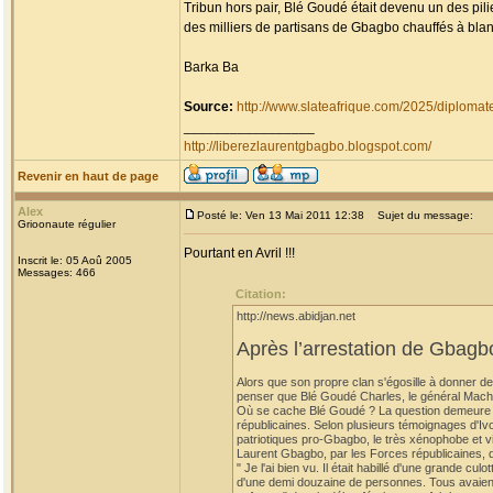
Tribun hors pair, Blé Goudé était devenu un des pil
des milliers de partisans de Gbagbo chauffés à blan
Barka Ba
Source:
http://www.slateafrique.com/2025/diploma
_________________
http://liberezlaurentgbagbo.blogspot.com/
Revenir en haut de page
Alex
Posté le: Ven 13 Mai 2011 12:38
Sujet du message:
Grioonaute régulier
Pourtant en Avril !!!
Inscrit le: 05 Aoû 2005
Messages: 466
Citation:
http://news.abidjan.net
Après l’arrestation de Gbag
Alors que son propre clan s'égosille à donner de
penser que Blé Goudé Charles, le général Mach
Où se cache Blé Goudé ? La question demeure sa
républicaines. Selon plusieurs témoignages d'Ivo
patriotiques pro-Gbagbo, le très xénophobe et vi
Laurent Gbagbo, par les Forces républicaines, d
" Je l'ai bien vu. Il était habillé d'une grande cu
d'une demi douzaine de personnes. Tous avaient l