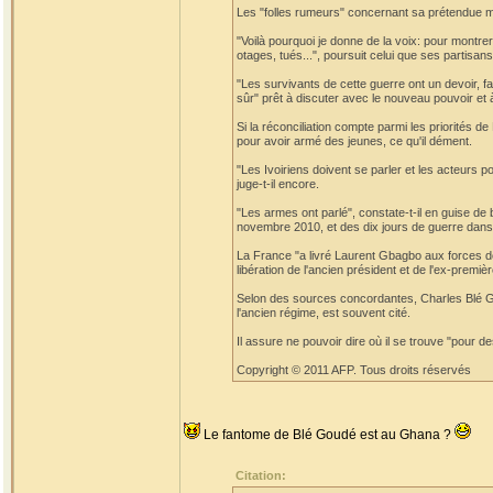
Les "folles rumeurs" concernant sa prétendue mor
"Voilà pourquoi je donne de la voix: pour montrer q
otages, tués...", poursuit celui que ses partis
"Les survivants de cette guerre ont un devoir, fai
sûr" prêt à discuter avec le nouveau pouvoir et à 
Si la réconciliation compte parmi les priorités
pour avoir armé des jeunes, ce qu'il dément.
"Les Ivoiriens doivent se parler et les acteurs po
juge-t-il encore.
"Les armes ont parlé", constate-t-il en guise de
novembre 2010, et des dix jours de guerre dans 
La France "a livré Laurent Gbagbo aux forces de
libération de l'ancien président et de l'ex-pre
Selon des sources concordantes, Charles Blé Go
l'ancien régime, est souvent cité.
Il assure ne pouvoir dire où il se trouve "pour d
Copyright © 2011 AFP. Tous droits réservés
Le fantome de Blé Goudé est au Ghana ?
Citation: