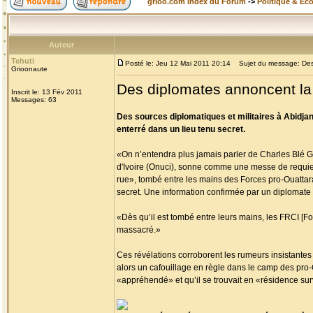
grioo.com Index du Forum
->
Politique & Ec
Auteur
Tehuti
Posté le: Jeu 12 Mai 2011 20:14
Sujet du message: Des 
Grioonaute
Des diplomates annoncent la
Inscrit le: 13 Fév 2011
Messages: 63
Des sources diplomatiques et militaires à Abidja
enterré dans un lieu tenu secret.
«On n’entendra plus jamais parler de Charles Blé G
d'Ivoire (Onuci), sonne comme une messe de requiem
rue», tombé entre les mains des Forces pro-Ouattara 
secret. Une information confirmée par un diplomate 
«Dès qu’il est tombé entre leurs mains, les FRCI [Forc
massacré.»
Ces révélations corroborent les rumeurs insistantes 
alors un cafouillage en règle dans le camp des pro-
«appréhendé» et qu’il se trouvait en «résidence surve