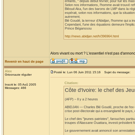
enfants, " depuis début février, pour fuir les 
Selon nos informations, l'homme avait trouvé re
Bléoué Aka, l'un des barons de LMP dans la régi
espérait, selon nos informations, que la situation
autrement.
Blé Goudé, la terreur d'Abidjan, l'homme qui a i
Cependant, l'une des équations demeure l'implic
Prince Béganssou
http://news.abidjan.net/h/396964.html
Alors vivant ou mort ? L'essentiel n'est pas d'annonc
Revenir en haut de page
Alex
Posté le: Lun 06 Juin 2011 15:16
Sujet du message:
Grioonaute régulier
Citation:
Inscrit le: 05 Aoû 2005
Messages: 466
Côte d'Ivoire: le chef des Jeu
(AFP) – Il y a 2 heures
ABIDJAN — Charles Blé Goudé, proche de l'ex-prés
crise post-électorale qui a ensanglanté le pays,
Le chef des "jeunes patriotes", farouches partis
troupes d'Alassane Ouattara, investi président fi
Le gouvernement avait annoncé son arrestation a