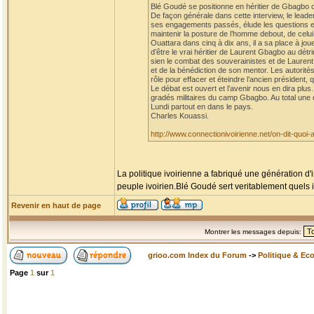
Blé Goudé se positionne en héritier de Gbagbo co
De façon générale dans cette interview, le leader
ses engagements passés, élude les questions et l
maintenir la posture de l’homme debout, de celui 
Ouattara dans cinq à dix ans, il a sa place à jou
d’être le vrai héritier de Laurent Gbagbo au dét
sien le combat des souverainistes et de Laurent Gb
et de la bénédiction de son mentor. Les autorité
rôle pour effacer et éteindre l’ancien présiden
Le débat est ouvert et l’avenir nous en dira plu
gradés militaires du camp Gbagbo. Au total une di
Lundi partout en dans le pays.
Charles Kouassi.
http://www.connectionivoirienne.net/on-dit-quoi
La politique ivoirienne a fabriqué une génération d'
peuple ivoirien.Blé Goudé sert veritablement quels i
Revenir en haut de page
Montrer les messages depuis:
grioo.com Index du Forum
->
Politique & Ec
Page
1
sur
1