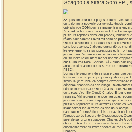
Gbagbo Ouattara Soro FPI, so
32 questions sur deux pages et demi. Ainsi se p
qui a donné la nouvelle sur son site depuis vend
opération de COM pour se maintenir une envergur
Au sujet de la rumeur de sa mort, il faut note
plusieurs reprises dans leur propos, indiqué que B
l’écho, tout comme il avait fait écho de propos a
Que dit le Ministre de la Jeunesse du gouvernem
dans leurs zones. J’ai donc demandé au chef d’
les événements se sont précipités et ils n’ont pas
jeunes dans l’armée et des incitations à la viol
qui souhaite résolument mener une vie d’opposant
sur Guillaume Soro, Charles Blé Goudé sort un jo
agressivité ni animosité du « Premier ministre »
FESCI.
Donnant le sentiment de s’inscrire dans une persp
les trouve même plus que jamais justifiées par 
seront là, je réunirai en congrès extraordinaire l
dénonce l’incendie de son village. Relativement
pénale internationale. Quant à la liste des Nation
de la paix, c’est Blé Goudé Charles. Il faut le r
reprises. Malheureusement ce n’est pas reconnu 
juger un gouvernement après quelques semaines d’e
puissent reprendre leurs activités et que les Ivo
il faut calmer les extrémistes des deux camps ». 
sans selon Jeune Afrique, laisser savoir où il es
l’époque après l’accord de Ouagadougou. Quand on 
sujet de sa fortune supposée, Charles Blé Goudé p
étiquette. A la dernière question relative à Dieu 
quotidiennement au lever et avant de me couche
Encadre/