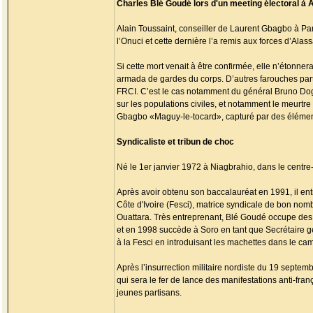
Charles Blé Goudé lors d'un meeting électoral à 
Alain Toussaint, conseiller de Laurent Gbagbo à Paris
l’Onuci et cette dernière l’a remis aux forces d’Alass
Si cette mort venait à être confirmée, elle n’étonn
armada de gardes du corps. D’autres farouches part
FRCI. C’est le cas notamment du général Bruno Dogb
sur les populations civiles, et notamment le meurt
Gbagbo «Maguy-le-tocard», capturé par des élément
Syndicaliste et tribun de choc
Né le 1er janvier 1972 à Niagbrahio, dans le centre
Après avoir obtenu son baccalauréat en 1991, il entr
Côte d'Ivoire (Fesci), matrice syndicale de bon nom
Ouattara. Très entreprenant, Blé Goudé occupe des po
et en 1998 succède à Soro en tant que Secrétaire g
à la Fesci en introduisant les machettes dans le cam
Après l’insurrection militaire nordiste du 19 septemb
qui sera le fer de lance des manifestations anti-fran
jeunes partisans.