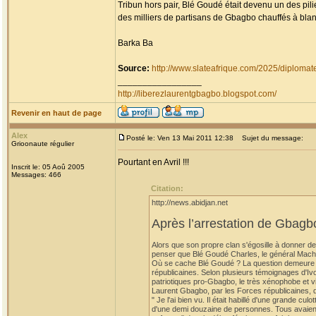
Tribun hors pair, Blé Goudé était devenu un des pil
des milliers de partisans de Gbagbo chauffés à blan
Barka Ba
Source:
http://www.slateafrique.com/2025/diploma
_________________
http://liberezlaurentgbagbo.blogspot.com/
Revenir en haut de page
Alex
Posté le: Ven 13 Mai 2011 12:38
Sujet du message:
Grioonaute régulier
Pourtant en Avril !!!
Inscrit le: 05 Aoû 2005
Messages: 466
Citation:
http://news.abidjan.net
Après l’arrestation de Gbag
Alors que son propre clan s'égosille à donner de
penser que Blé Goudé Charles, le général Mach
Où se cache Blé Goudé ? La question demeure sa
républicaines. Selon plusieurs témoignages d'Ivo
patriotiques pro-Gbagbo, le très xénophobe et vi
Laurent Gbagbo, par les Forces républicaines, d
" Je l'ai bien vu. Il était habillé d'une grande cu
d'une demi douzaine de personnes. Tous avaient l