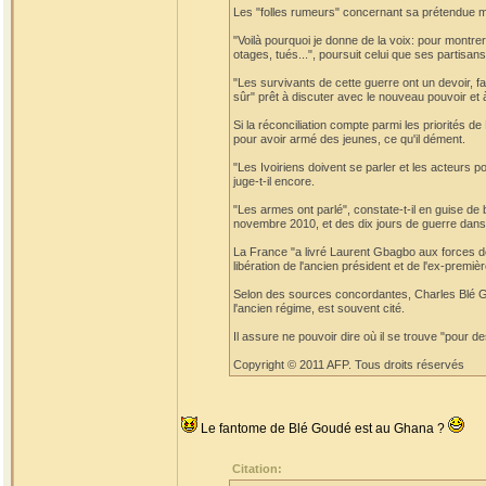
Les "folles rumeurs" concernant sa prétendue mor
"Voilà pourquoi je donne de la voix: pour montrer q
otages, tués...", poursuit celui que ses partis
"Les survivants de cette guerre ont un devoir, fai
sûr" prêt à discuter avec le nouveau pouvoir et à 
Si la réconciliation compte parmi les priorités
pour avoir armé des jeunes, ce qu'il dément.
"Les Ivoiriens doivent se parler et les acteurs po
juge-t-il encore.
"Les armes ont parlé", constate-t-il en guise de
novembre 2010, et des dix jours de guerre dans 
La France "a livré Laurent Gbagbo aux forces de
libération de l'ancien président et de l'ex-pre
Selon des sources concordantes, Charles Blé Go
l'ancien régime, est souvent cité.
Il assure ne pouvoir dire où il se trouve "pour d
Copyright © 2011 AFP. Tous droits réservés
Le fantome de Blé Goudé est au Ghana ?
Citation: