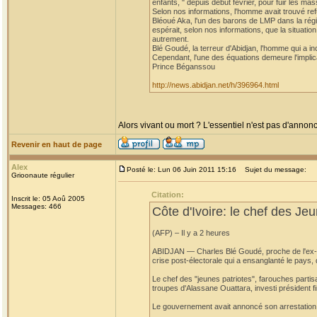
enfants, " depuis début février, pour fuir les 
Selon nos informations, l'homme avait trouvé re
Bléoué Aka, l'un des barons de LMP dans la régi
espérait, selon nos informations, que la situation
autrement.
Blé Goudé, la terreur d'Abidjan, l'homme qui a i
Cependant, l'une des équations demeure l'implic
Prince Béganssou
http://news.abidjan.net/h/396964.html
Alors vivant ou mort ? L'essentiel n'est pas d'annonc
Revenir en haut de page
Alex
Posté le: Lun 06 Juin 2011 15:16
Sujet du message:
Grioonaute régulier
Citation:
Inscrit le: 05 Aoû 2005
Messages: 466
Côte d'Ivoire: le chef des Jeu
(AFP) – Il y a 2 heures
ABIDJAN — Charles Blé Goudé, proche de l'ex-prés
crise post-électorale qui a ensanglanté le pays,
Le chef des "jeunes patriotes", farouches partis
troupes d'Alassane Ouattara, investi président fi
Le gouvernement avait annoncé son arrestation a