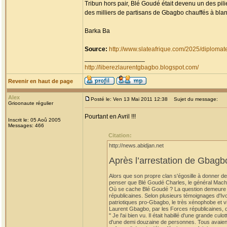
Tribun hors pair, Blé Goudé était devenu un des pil
des milliers de partisans de Gbagbo chauffés à blan
Barka Ba
Source:
http://www.slateafrique.com/2025/diploma
_________________
http://liberezlaurentgbagbo.blogspot.com/
Revenir en haut de page
Alex
Posté le: Ven 13 Mai 2011 12:38
Sujet du message:
Grioonaute régulier
Pourtant en Avril !!!
Inscrit le: 05 Aoû 2005
Messages: 466
Citation:
http://news.abidjan.net
Après l’arrestation de Gbag
Alors que son propre clan s'égosille à donner de
penser que Blé Goudé Charles, le général Mach
Où se cache Blé Goudé ? La question demeure sa
républicaines. Selon plusieurs témoignages d'Ivo
patriotiques pro-Gbagbo, le très xénophobe et vi
Laurent Gbagbo, par les Forces républicaines, d
" Je l'ai bien vu. Il était habillé d'une grande cu
d'une demi douzaine de personnes. Tous avaient l