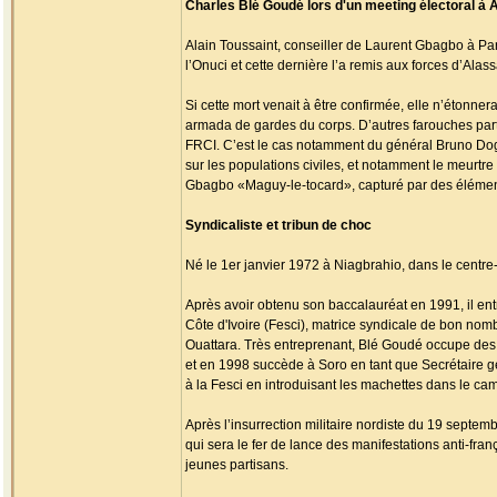
Charles Blé Goudé lors d'un meeting électoral à 
Alain Toussaint, conseiller de Laurent Gbagbo à Paris
l’Onuci et cette dernière l’a remis aux forces d’Alass
Si cette mort venait à être confirmée, elle n’étonn
armada de gardes du corps. D’autres farouches part
FRCI. C’est le cas notamment du général Bruno Dogb
sur les populations civiles, et notamment le meurt
Gbagbo «Maguy-le-tocard», capturé par des élément
Syndicaliste et tribun de choc
Né le 1er janvier 1972 à Niagbrahio, dans le centre
Après avoir obtenu son baccalauréat en 1991, il entr
Côte d'Ivoire (Fesci), matrice syndicale de bon nom
Ouattara. Très entreprenant, Blé Goudé occupe des po
et en 1998 succède à Soro en tant que Secrétaire g
à la Fesci en introduisant les machettes dans le cam
Après l’insurrection militaire nordiste du 19 septemb
qui sera le fer de lance des manifestations anti-fran
jeunes partisans.