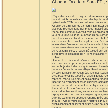
Gbagbo Ouattara Soro FPI, so
32 questions sur deux pages et demi. Ainsi se p
qui a donné la nouvelle sur son site depuis vend
opération de COM pour se maintenir une envergur
Au sujet de la rumeur de sa mort, il faut note
plusieurs reprises dans leur propos, indiqué que B
l’écho, tout comme il avait fait écho de propos a
Que dit le Ministre de la Jeunesse du gouvernem
dans leurs zones. J’ai donc demandé au chef d’
les événements se sont précipités et ils n’ont pas
jeunes dans l’armée et des incitations à la viol
qui souhaite résolument mener une vie d’opposant
sur Guillaume Soro, Charles Blé Goudé sort un jo
agressivité ni animosité du « Premier ministre »
FESCI.
Donnant le sentiment de s’inscrire dans une persp
les trouve même plus que jamais justifiées par 
seront là, je réunirai en congrès extraordinaire l
dénonce l’incendie de son village. Relativement
pénale internationale. Quant à la liste des Nation
de la paix, c’est Blé Goudé Charles. Il faut le r
reprises. Malheureusement ce n’est pas reconnu 
juger un gouvernement après quelques semaines d’e
puissent reprendre leurs activités et que les Ivo
il faut calmer les extrémistes des deux camps ». 
sans selon Jeune Afrique, laisser savoir où il es
l’époque après l’accord de Ouagadougou. Quand on 
sujet de sa fortune supposée, Charles Blé Goudé p
étiquette. A la dernière question relative à Dieu 
quotidiennement au lever et avant de me couche
Encadre/