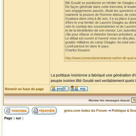
Blé Goudé se positionne en héritier de Gbagbo co
De façon générale dans cette interview, le leader
ses engagements passés, élude les questions et l
maintenir la posture de l’homme debout, de celui 
Ouattara dans cinq à dix ans, il a sa place à jou
d’être le vrai héritier de Laurent Gbagbo au dét
sien le combat des souverainistes et de Laurent Gb
et de la bénédiction de son mentor. Les autorité
rôle pour effacer et éteindre l’ancien présiden
Le débat est ouvert et l’avenir nous en dira plu
gradés militaires du camp Gbagbo. Au total une di
Lundi partout en dans le pays.
Charles Kouassi.
http://www.connectionivoirienne.net/on-dit-quoi
La politique ivoirienne a fabriqué une génération d'
peuple ivoirien.Blé Goudé sert veritablement quels i
Revenir en haut de page
Montrer les messages depuis:
grioo.com Index du Forum
->
Politique & Ec
Page
1
sur
1