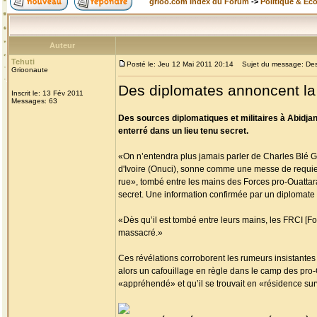
grioo.com Index du Forum
->
Politique & Ec
Auteur
Tehuti
Posté le: Jeu 12 Mai 2011 20:14
Sujet du message: Des 
Grioonaute
Des diplomates annoncent la
Inscrit le: 13 Fév 2011
Messages: 63
Des sources diplomatiques et militaires à Abidja
enterré dans un lieu tenu secret.
«On n’entendra plus jamais parler de Charles Blé G
d'Ivoire (Onuci), sonne comme une messe de requiem
rue», tombé entre les mains des Forces pro-Ouattara 
secret. Une information confirmée par un diplomate 
«Dès qu’il est tombé entre leurs mains, les FRCI [Forc
massacré.»
Ces révélations corroborent les rumeurs insistantes 
alors un cafouillage en règle dans le camp des pro-
«appréhendé» et qu’il se trouvait en «résidence surve