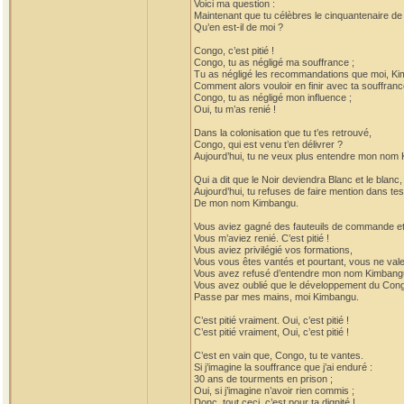
Voici ma question :
Maintenant que tu célèbres le cinquantenaire d
Qu’en est-il de moi ?
Congo, c’est pitié !
Congo, tu as négligé ma souffrance ;
Tu as négligé les recommandations que moi, Kim
Comment alors vouloir en finir avec ta souffranc
Congo, tu as négligé mon influence ;
Oui, tu m’as renié !
Dans la colonisation que tu t’es retrouvé,
Congo, qui est venu t’en délivrer ?
Aujourd’hui, tu ne veux plus entendre mon nom
Qui a dit que le Noir deviendra Blanc et le blanc,
Aujourd’hui, tu refuses de faire mention dans te
De mon nom Kimbangu.
Vous aviez gagné des fauteuils de commande et 
Vous m’aviez renié. C’est pitié !
Vous aviez privilégié vos formations,
Vous vous êtes vantés et pourtant, vous ne vale
Vous avez refusé d’entendre mon nom Kimbang
Vous avez oublié que le développement du Con
Passe par mes mains, moi Kimbangu.
C’est pitié vraiment. Oui, c’est pitié !
C’est pitié vraiment, Oui, c’est pitié !
C’est en vain que, Congo, tu te vantes.
Si j’imagine la souffrance que j’ai enduré :
30 ans de tourments en prison ;
Oui, si j’imagine n’avoir rien commis ;
Donc, tout ceci, c’est pour ta dignité !