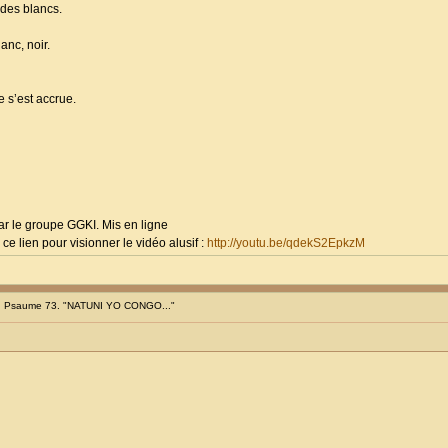
 des blancs.
anc, noir.
e s’est accrue.
ar le groupe GGKI. Mis en ligne
ien pour visionner le vidéo alusif :
http://youtu.be/qdekS2EpkzM
: Psaume 73. "NATUNI YO CONGO..."