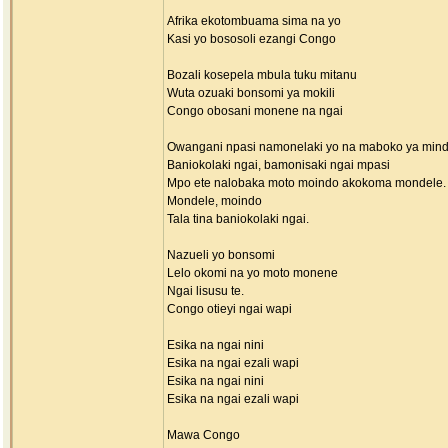
Afrika ekotombuama sima na yo
Kasi yo bososoli ezangi Congo
Bozali kosepela mbula tuku mitanu
Wuta ozuaki bonsomi ya mokili
Congo obosani monene na ngai
Owangani npasi namonelaki yo na maboko ya mind
Baniokolaki ngai, bamonisaki ngai mpasi
Mpo ete nalobaka moto moindo akokoma mondele.
Mondele, moindo
Tala tina baniokolaki ngai.
Nazueli yo bonsomi
Lelo okomi na yo moto monene
Ngai lisusu te.
Congo otieyi ngai wapi
Esika na ngai nini
Esika na ngai ezali wapi
Esika na ngai nini
Esika na ngai ezali wapi
Mawa Congo