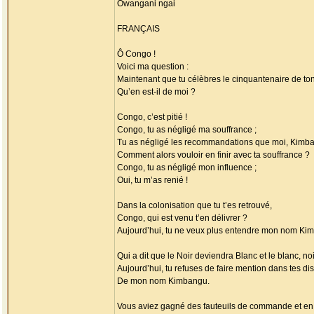
Owangani ngai
FRANÇAIS
Ô Congo !
Voici ma question :
Maintenant que tu célèbres le cinquantenaire de t
Qu’en est-il de moi ?
Congo, c’est pitié !
Congo, tu as négligé ma souffrance ;
Tu as négligé les recommandations que moi, Kimban
Comment alors vouloir en finir avec ta souffrance ?
Congo, tu as négligé mon influence ;
Oui, tu m’as renié !
Dans la colonisation que tu t’es retrouvé,
Congo, qui est venu t’en délivrer ?
Aujourd’hui, tu ne veux plus entendre mon nom Ki
Qui a dit que le Noir deviendra Blanc et le blanc, noi
Aujourd’hui, tu refuses de faire mention dans tes di
De mon nom Kimbangu.
Vous aviez gagné des fauteuils de commande et en 