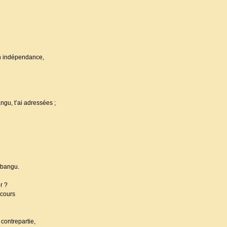
on indépendance,
gu, t’ai adressées ;
mbangu.
r ?
scours
contrepartie,