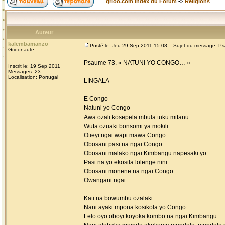
grioo.com Index du Forum
->
Religions
Auteur
kalembamanzo
Posté le: Jeu 29 Sep 2011 15:08
Sujet du message: Ps
Grioonaute
Psaume 73. « NATUNI YO CONGO… »
Inscrit le: 19 Sep 2011
Messages: 23
Localisation: Portugal
LINGALA
E Congo
Natuni yo Congo
Awa ozali kosepela mbula tuku mitanu
Wuta ozuaki bonsomi ya mokili
Otieyi ngai wapi mawa Congo
Obosani pasi na ngai Congo
Obosani malako ngai Kimbangu napesaki yo
Pasi na yo ekosila lolenge nini
Obosani monene na ngai Congo
Owangani ngai
Kati na bowumbu ozalaki
Nani ayaki mpona kosikola yo Congo
Lelo oyo oboyi koyoka kombo na ngai Kimbangu