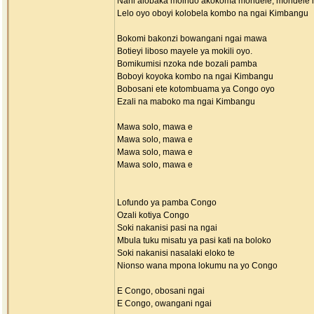
Nani alobaka moindo akokoma mondele, mondele
Lelo oyo oboyi kolobela kombo na ngai Kimbangu
Bokomi bakonzi bowangani ngai mawa
Botieyi liboso mayele ya mokili oyo.
Bomikumisi nzoka nde bozali pamba
Boboyi koyoka kombo na ngai Kimbangu
Bobosani ete kotombuama ya Congo oyo
Ezali na maboko ma ngai Kimbangu
Mawa solo, mawa e
Mawa solo, mawa e
Mawa solo, mawa e
Mawa solo, mawa e
Lofundo ya pamba Congo
Ozali kotiya Congo
Soki nakanisi pasi na ngai
Mbula tuku misatu ya pasi kati na boloko
Soki nakanisi nasalaki eloko te
Nionso wana mpona lokumu na yo Congo
E Congo, obosani ngai
E Congo, owangani ngai