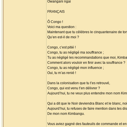
Owangani ngai
FRANÇAIS
Ô Congo !
Voici ma question :
Maintenant que tu célèbres le cinquantenaire de t
Qu’en est-il de moi ?
Congo, c’est pitié !
Congo, tu as négligé ma souffrance ;
Tu as négligé les recommandations que moi, Kimban
Comment alors vouloir en finir avec ta souffrance ?
Congo, tu as négligé mon influence ;
Oui, tu m’as renié !
Dans la colonisation que tu t’es retrouvé,
Congo, qui est venu t’en délivrer ?
Aujourd’hui, tu ne veux plus entendre mon nom Ki
Qui a dit que le Noir deviendra Blanc et le blanc, noi
Aujourd’hui, tu refuses de faire mention dans tes di
De mon nom Kimbangu.
Vous aviez gagné des fauteuils de commande et en 