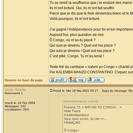
Tu as renié la souffrance que j’ai enduré des mains
Ils m’ont torturé. Oui, ils m’ont fait souffrir.
Parce que je dis que le Noir deviendra blanc et le Bl
Voilà pourquoi, ils m’ont torturé.
J’ai gagné l’indépendance pour toi et ton importanc
Aujourd’hui, plus question de moi.
Ô Congo, où m’as-tu placé ?
Qui suis-je devenu ? Quel est ma place ?
Qui suis-je devenu ! Quel est ma place ?
C’est pitié, Congo. Tu m’as renié !
Texte tiré du cantique « natuni yo Congo » chanté p
Par KALEMBA MANZO CONSTANTINO. Cliquez sur ce l
Revenir en haut de page
Victor Ambila
Posté le: Mer 18 Mai 2022 05:27
Sujet du message: Re
Grioonaute 1
kalembamanzo a écrit:
Inscrit le: 24 Fév 2004
Messages: 242
Psaume 73. « NATUNI YO CONGO… »
Localisation: USA
Hello There
A Kalembamanzo
Vous osez ecrire: Je cite <<...
FRANÇAIS
Ô Congo !