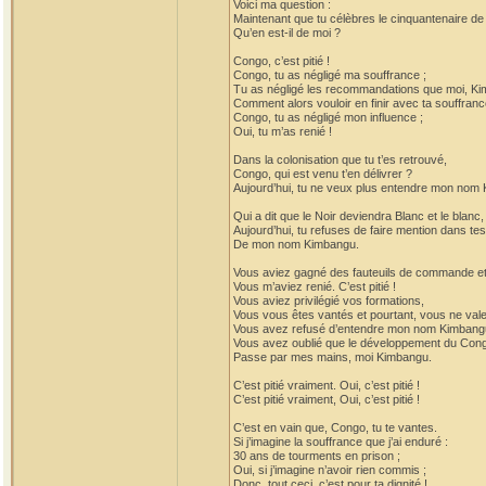
Voici ma question :
Maintenant que tu célèbres le cinquantenaire d
Qu’en est-il de moi ?
Congo, c’est pitié !
Congo, tu as négligé ma souffrance ;
Tu as négligé les recommandations que moi, Kim
Comment alors vouloir en finir avec ta souffranc
Congo, tu as négligé mon influence ;
Oui, tu m’as renié !
Dans la colonisation que tu t’es retrouvé,
Congo, qui est venu t’en délivrer ?
Aujourd’hui, tu ne veux plus entendre mon nom
Qui a dit que le Noir deviendra Blanc et le blanc,
Aujourd’hui, tu refuses de faire mention dans te
De mon nom Kimbangu.
Vous aviez gagné des fauteuils de commande et 
Vous m’aviez renié. C’est pitié !
Vous aviez privilégié vos formations,
Vous vous êtes vantés et pourtant, vous ne vale
Vous avez refusé d’entendre mon nom Kimbang
Vous avez oublié que le développement du Con
Passe par mes mains, moi Kimbangu.
C’est pitié vraiment. Oui, c’est pitié !
C’est pitié vraiment, Oui, c’est pitié !
C’est en vain que, Congo, tu te vantes.
Si j’imagine la souffrance que j’ai enduré :
30 ans de tourments en prison ;
Oui, si j’imagine n’avoir rien commis ;
Donc, tout ceci, c’est pour ta dignité !