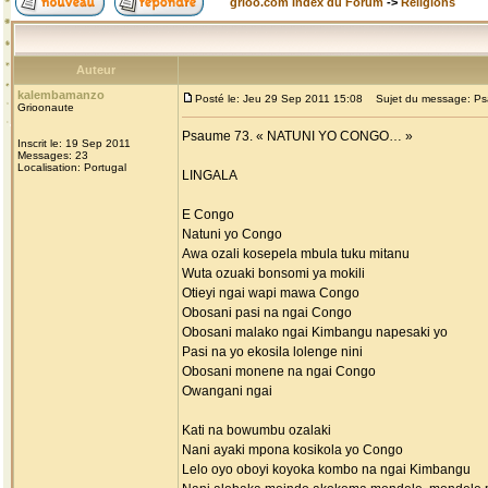
grioo.com Index du Forum
->
Religions
Auteur
kalembamanzo
Posté le: Jeu 29 Sep 2011 15:08
Sujet du message: Ps
Grioonaute
Psaume 73. « NATUNI YO CONGO… »
Inscrit le: 19 Sep 2011
Messages: 23
Localisation: Portugal
LINGALA
E Congo
Natuni yo Congo
Awa ozali kosepela mbula tuku mitanu
Wuta ozuaki bonsomi ya mokili
Otieyi ngai wapi mawa Congo
Obosani pasi na ngai Congo
Obosani malako ngai Kimbangu napesaki yo
Pasi na yo ekosila lolenge nini
Obosani monene na ngai Congo
Owangani ngai
Kati na bowumbu ozalaki
Nani ayaki mpona kosikola yo Congo
Lelo oyo oboyi koyoka kombo na ngai Kimbangu