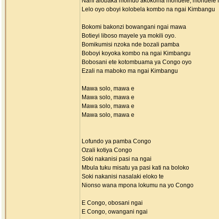
Nani alobaka moindo akokoma mondele, mondele
Lelo oyo oboyi kolobela kombo na ngai Kimbangu
Bokomi bakonzi bowangani ngai mawa
Botieyi liboso mayele ya mokili oyo.
Bomikumisi nzoka nde bozali pamba
Boboyi koyoka kombo na ngai Kimbangu
Bobosani ete kotombuama ya Congo oyo
Ezali na maboko ma ngai Kimbangu
Mawa solo, mawa e
Mawa solo, mawa e
Mawa solo, mawa e
Mawa solo, mawa e
Lofundo ya pamba Congo
Ozali kotiya Congo
Soki nakanisi pasi na ngai
Mbula tuku misatu ya pasi kati na boloko
Soki nakanisi nasalaki eloko te
Nionso wana mpona lokumu na yo Congo
E Congo, obosani ngai
E Congo, owangani ngai