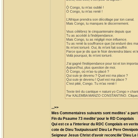
Ò Congo, tu m’as oublié !
Ò Congo, tu m’as renié !
L’Afrique prendra son décollage par ton canal.
Mais Congo, tu manques le discernement.
Vous célébrez le cinquantenaire depuis que
Tu as accédé à l’indépendance.
Mais Congo, tu as négligé mon influence.
Tu as renié la souffrance que j’ai enduré des m
Ils m’ont torturé. Oui, ils m’ont fait souffrir.
Parce que je dis que le Noir deviendra blanc et le
Voilà pourquoi, ils m’ont torturé.
J’ai gagné l’indépendance pour toi et ton import
Aujourd’hui, plus question de moi.
Ô Congo, où m’as-tu placé ?
Qui suis-je devenu ? Quel est ma place ?
Qui suis-je devenu ! Quel est ma place ?
C’est pitié, Congo. Tu m’as renié !
Texte tiré du cantique « natuni yo Congo » chan
Par KALEMBA MANZO CONSTANTINO. Cliquez sur c
...>>
Mes Commentaires suivants sont medites' a partir
Fin du Psaume 73 medite’ pour le RD Congolais
Qui est ce a l’interieur du RDC Congolais en verit
cote de Dieu Toutpuissant! Dieu Le Pere Omnipote
Seigneur Jesus Christ d’avoir reconcilie’ Dieu L