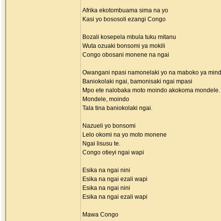
Afrika ekotombuama sima na yo
Kasi yo bososoli ezangi Congo
Bozali kosepela mbula tuku mitanu
Wuta ozuaki bonsomi ya mokili
Congo obosani monene na ngai
Owangani npasi namonelaki yo na maboko ya mind
Baniokolaki ngai, bamonisaki ngai mpasi
Mpo ete nalobaka moto moindo akokoma mondele.
Mondele, moindo
Tala tina baniokolaki ngai.
Nazueli yo bonsomi
Lelo okomi na yo moto monene
Ngai lisusu te.
Congo otieyi ngai wapi
Esika na ngai nini
Esika na ngai ezali wapi
Esika na ngai nini
Esika na ngai ezali wapi
Mawa Congo