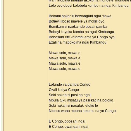
Nani alobaka moindo akokoma mondele, mondele
Lelo oyo oboyi kolobela kombo na ngai Kimbangu
Bokomi bakonzi bowangani ngai mawa
Botieyi liboso mayele ya mokili oyo.
Bomikumisi nzoka nde bozali pamba
Boboyi koyoka kombo na ngai Kimbangu
Bobosani ete kotombuama ya Congo oyo
Ezali na maboko ma ngai Kimbangu
Mawa solo, mawa e
Mawa solo, mawa e
Mawa solo, mawa e
Mawa solo, mawa e
Lofundo ya pamba Congo
Ozali kotiya Congo
Soki nakanisi pasi na ngai
Mbula tuku misatu ya pasi kati na boloko
Soki nakanisi nasalaki eloko te
Nionso wana mpona lokumu na yo Congo
E Congo, obosani ngai
E Congo, owangani ngai