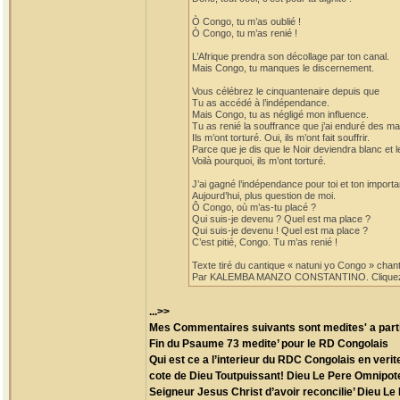
Ò Congo, tu m’as oublié !
Ò Congo, tu m’as renié !
L’Afrique prendra son décollage par ton canal.
Mais Congo, tu manques le discernement.
Vous célébrez le cinquantenaire depuis que
Tu as accédé à l’indépendance.
Mais Congo, tu as négligé mon influence.
Tu as renié la souffrance que j’ai enduré des m
Ils m’ont torturé. Oui, ils m’ont fait souffrir.
Parce que je dis que le Noir deviendra blanc et le
Voilà pourquoi, ils m’ont torturé.
J’ai gagné l’indépendance pour toi et ton import
Aujourd’hui, plus question de moi.
Ô Congo, où m’as-tu placé ?
Qui suis-je devenu ? Quel est ma place ?
Qui suis-je devenu ! Quel est ma place ?
C’est pitié, Congo. Tu m’as renié !
Texte tiré du cantique « natuni yo Congo » chan
Par KALEMBA MANZO CONSTANTINO. Cliquez sur c
...>>
Mes Commentaires suivants sont medites' a partir
Fin du Psaume 73 medite’ pour le RD Congolais
Qui est ce a l’interieur du RDC Congolais en verit
cote de Dieu Toutpuissant! Dieu Le Pere Omnipote
Seigneur Jesus Christ d’avoir reconcilie’ Dieu L