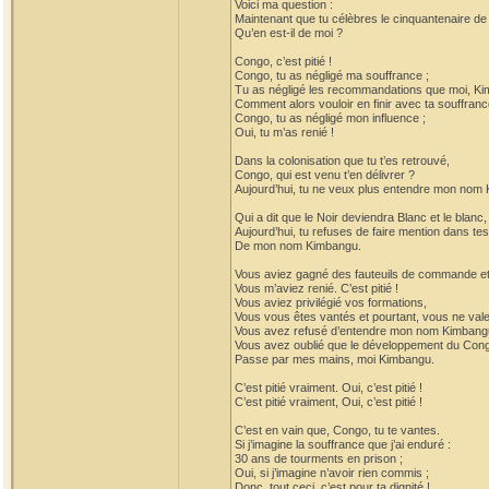
Voici ma question :
Maintenant que tu célèbres le cinquantenaire d
Qu’en est-il de moi ?
Congo, c’est pitié !
Congo, tu as négligé ma souffrance ;
Tu as négligé les recommandations que moi, Kim
Comment alors vouloir en finir avec ta souffranc
Congo, tu as négligé mon influence ;
Oui, tu m’as renié !
Dans la colonisation que tu t’es retrouvé,
Congo, qui est venu t’en délivrer ?
Aujourd’hui, tu ne veux plus entendre mon nom
Qui a dit que le Noir deviendra Blanc et le blanc,
Aujourd’hui, tu refuses de faire mention dans te
De mon nom Kimbangu.
Vous aviez gagné des fauteuils de commande et 
Vous m’aviez renié. C’est pitié !
Vous aviez privilégié vos formations,
Vous vous êtes vantés et pourtant, vous ne vale
Vous avez refusé d’entendre mon nom Kimbang
Vous avez oublié que le développement du Con
Passe par mes mains, moi Kimbangu.
C’est pitié vraiment. Oui, c’est pitié !
C’est pitié vraiment, Oui, c’est pitié !
C’est en vain que, Congo, tu te vantes.
Si j’imagine la souffrance que j’ai enduré :
30 ans de tourments en prison ;
Oui, si j’imagine n’avoir rien commis ;
Donc, tout ceci, c’est pour ta dignité !