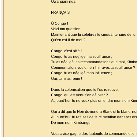
Owangani ngai
FRANÇAIS
Ô Congo !
Voici ma question :
Maintenant que tu célèbres le cinquantenaire de t
Qu’en est-il de moi ?
Congo, c’est pitié !
Congo, tu as négligé ma souffrance ;
Tu as négligé les recommandations que moi, Kimban
Comment alors vouloir en finir avec ta souffrance ?
Congo, tu as négligé mon influence ;
Oui, tu m’as renié !
Dans la colonisation que tu t’es retrouvé,
Congo, qui est venu t’en délivrer ?
Aujourd’hui, tu ne veux plus entendre mon nom Ki
Qui a dit que le Noir deviendra Blanc et le blanc, noi
Aujourd’hui, tu refuses de faire mention dans tes di
De mon nom Kimbangu.
Vous aviez gagné des fauteuils de commande et en 