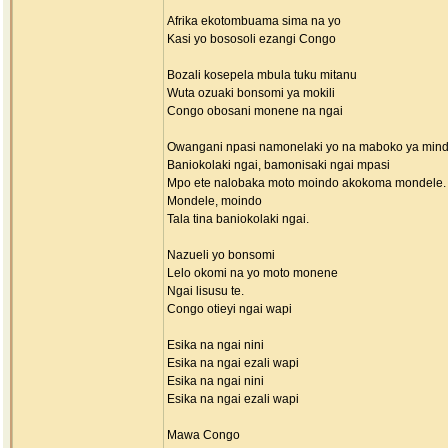
Afrika ekotombuama sima na yo
Kasi yo bososoli ezangi Congo
Bozali kosepela mbula tuku mitanu
Wuta ozuaki bonsomi ya mokili
Congo obosani monene na ngai
Owangani npasi namonelaki yo na maboko ya mind
Baniokolaki ngai, bamonisaki ngai mpasi
Mpo ete nalobaka moto moindo akokoma mondele.
Mondele, moindo
Tala tina baniokolaki ngai.
Nazueli yo bonsomi
Lelo okomi na yo moto monene
Ngai lisusu te.
Congo otieyi ngai wapi
Esika na ngai nini
Esika na ngai ezali wapi
Esika na ngai nini
Esika na ngai ezali wapi
Mawa Congo