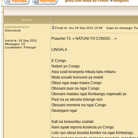
grioo.com Index du Forum
->
Religions
Auteur
kalembamanzo
Posté le: Jeu 29 Sep 2011 15:08
Sujet du message: Ps
Grioonaute
Psaume 73. « NATUNI YO CONGO… »
Inscrit le: 19 Sep 2011
Messages: 23
Localisation: Portugal
LINGALA
E Congo
Natuni yo Congo
Awa ozali kosepela mbula tuku mitanu
Wuta ozuaki bonsomi ya mokili
Otieyi ngai wapi mawa Congo
Obosani pasi na ngai Congo
Obosani malako ngai Kimbangu napesaki yo
Pasi na yo ekosila lolenge nini
Obosani monene na ngai Congo
Owangani ngai
Kati na bowumbu ozalaki
Nani ayaki mpona kosikola yo Congo
Lelo oyo oboyi koyoka kombo na ngai Kimbangu