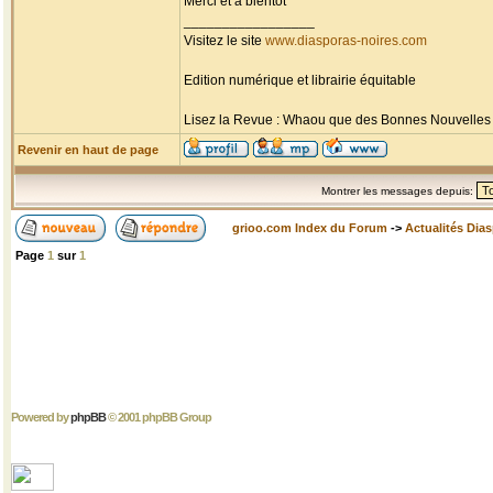
Merci et à bientôt
_________________
Visitez le site
www.diasporas-noires.com
Edition numérique et librairie équitable
Lisez la Revue : Whaou que des Bonnes Nouvelles d'
Revenir en haut de page
Montrer les messages depuis:
grioo.com Index du Forum
->
Actualités Dia
Page
1
sur
1
Powered by
phpBB
© 2001 phpBB Group