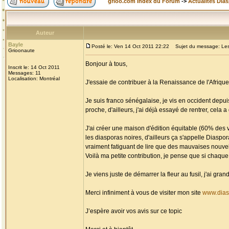
grioo.com Index du Forum
->
Actualités Dia
Auteur
Bayle
Posté le: Ven 14 Oct 2011 22:22
Sujet du message: Les d
Grioonaute
Bonjour à tous,
Inscrit le: 14 Oct 2011
Messages: 11
Localisation: Montréal
J'essaie de contribuer à la Renaissance de l'Afriq
Je suis franco sénégalaise, je vis en occident depui
proche, d'ailleurs, j'ai déjà essayé de rentrer, cela a
J'ai créer une maison d'édition équitable (60% des ve
les diasporas noires, d'ailleurs ça s'appelle Diaspo
vraiment fatiguant de lire que des mauvaises nouvell
Voilà ma petite contribution, je pense que si chaque 
Je viens juste de démarrer la fleur au fusil, j'ai gr
Merci infiniment à vous de visiter mon site
www.dias
J’espère avoir vos avis sur ce topic