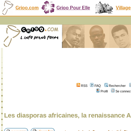
Grioo.com
Grioo Pour Elle
Village
RSS
FAQ
Rechercher
Profil
Se connect
Les diasporas africaines, la renaissance A