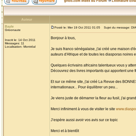
grioo.com Index du Forum
->
Littérature Etr
Auteur
Bayle
Posté le: Mer 19 Oct 2011 01:05
Sujet du message: DIAS
Grioonaute
Bonjour à tous,
Inscrit le: 14 Oct 2011
Messages: 11
Localisation: Montréal
Je suis franco sénégalaise, j'ai créé une maison d'é
auteurs d'Afrique et de toutes les diasporas noires et
Quelques écrivains africains talentueux vous y atten
Découvrez des livres importants qui apportent une fi
Et sur ce même site, j'ai créé La Revue des BONN
internationaux... Pour équilibrer un peu...
Je viens juste de démarrer la fleur au fusil, j'ai g
Merci infiniment à vous de visiter le site
www.diaspo
J’espère aussi avoir vos avis sur ce topic
Merci et à bientôt