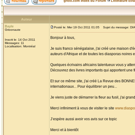
grioo.com Index du Forum
->
Littérature Etr
Auteur
Bayle
Posté le: Mer 19 Oct 2011 01:05
Sujet du message: DIAS
Grioonaute
Bonjour à tous,
Inscrit le: 14 Oct 2011
Messages: 11
Localisation: Montréal
Je suis franco sénégalaise, j'ai créé une maison d'é
auteurs d'Afrique et de toutes les diasporas noires et
Quelques écrivains africains talentueux vous y atten
Découvrez des livres importants qui apportent une fi
Et sur ce même site, j'ai créé La Revue des BONN
internationaux... Pour équilibrer un peu...
Je viens juste de démarrer la fleur au fusil, j'ai g
Merci infiniment à vous de visiter le site
www.diaspo
J’espère aussi avoir vos avis sur ce topic
Merci et à bientôt