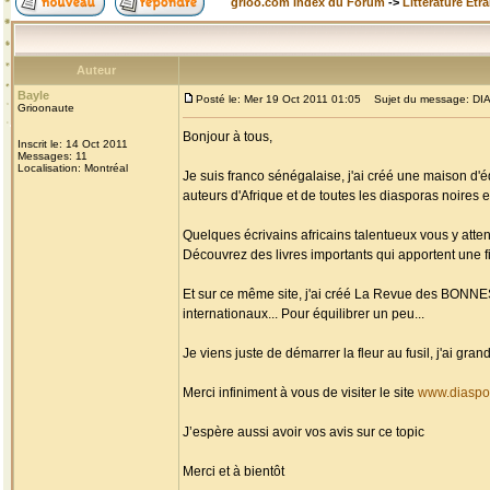
grioo.com Index du Forum
->
Littérature Etr
Auteur
Bayle
Posté le: Mer 19 Oct 2011 01:05
Sujet du message: DIAS
Grioonaute
Bonjour à tous,
Inscrit le: 14 Oct 2011
Messages: 11
Localisation: Montréal
Je suis franco sénégalaise, j'ai créé une maison d'é
auteurs d'Afrique et de toutes les diasporas noires et
Quelques écrivains africains talentueux vous y atten
Découvrez des livres importants qui apportent une fi
Et sur ce même site, j'ai créé La Revue des BONN
internationaux... Pour équilibrer un peu...
Je viens juste de démarrer la fleur au fusil, j'ai g
Merci infiniment à vous de visiter le site
www.diaspo
J’espère aussi avoir vos avis sur ce topic
Merci et à bientôt