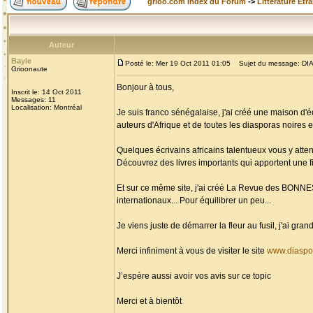
grioo.com Index du Forum
->
Littérature Etr
Auteur
Bayle
Posté le: Mer 19 Oct 2011 01:05
Sujet du message: DIAS
Grioonaute
Bonjour à tous,
Inscrit le: 14 Oct 2011
Messages: 11
Localisation: Montréal
Je suis franco sénégalaise, j'ai créé une maison d'é
auteurs d'Afrique et de toutes les diasporas noires et
Quelques écrivains africains talentueux vous y atten
Découvrez des livres importants qui apportent une fi
Et sur ce même site, j'ai créé La Revue des BONN
internationaux... Pour équilibrer un peu...
Je viens juste de démarrer la fleur au fusil, j'ai g
Merci infiniment à vous de visiter le site
www.diaspo
J’espère aussi avoir vos avis sur ce topic
Merci et à bientôt