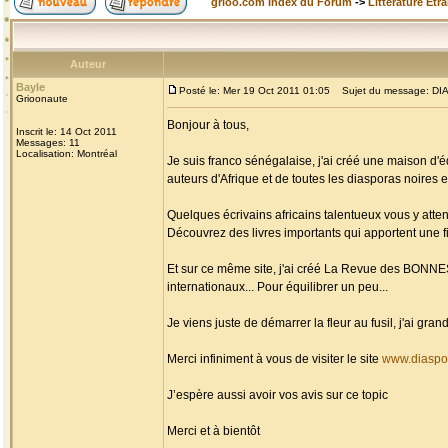
grioo.com Index du Forum
->
Littérature Etr
Auteur
Bayle
Posté le: Mer 19 Oct 2011 01:05
Sujet du message: DIAS
Grioonaute
Bonjour à tous,
Inscrit le: 14 Oct 2011
Messages: 11
Localisation: Montréal
Je suis franco sénégalaise, j'ai créé une maison d'é
auteurs d'Afrique et de toutes les diasporas noires et
Quelques écrivains africains talentueux vous y atten
Découvrez des livres importants qui apportent une fi
Et sur ce même site, j'ai créé La Revue des BONN
internationaux... Pour équilibrer un peu...
Je viens juste de démarrer la fleur au fusil, j'ai g
Merci infiniment à vous de visiter le site
www.diaspo
J’espère aussi avoir vos avis sur ce topic
Merci et à bientôt