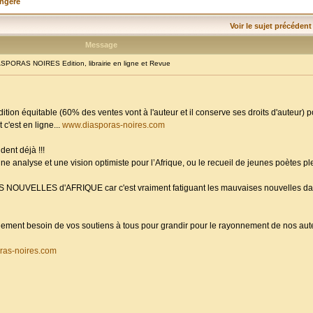
angère
Voir le sujet précédent
Message
PORAS NOIRES Edition, librairie en ligne et Revue
dition équitable (60% des ventes vont à l'auteur et il conserve ses droits d'auteur) 
 c'est en ligne...
www.diasporas-noires.com
dent déjà !!!
ne analyse et une vision optimiste pour l’Afrique, ou le recueil de jeunes poètes p
ES NOUVELLES d'AFRIQUE car c'est vraiment fatiguant les mauvaises nouvelles da
randement besoin de vos soutiens à tous pour grandir pour le rayonnement de nos aute
ras-noires.com