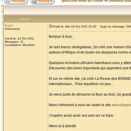
grioo.com Index du Forum
->
Littérature Etr
Auteur
Bayle
Posté le: Mer 19 Oct 2011 01:05
Sujet du message: DIAS
Grioonaute
Bonjour à tous,
Inscrit le: 14 Oct 2011
Messages: 11
Localisation: Montréal
Je suis franco sénégalaise, j'ai créé une maison d'é
auteurs d'Afrique et de toutes les diasporas noires et
Quelques écrivains africains talentueux vous y atten
Découvrez des livres importants qui apportent une fi
Et sur ce même site, j'ai créé La Revue des BONN
internationaux... Pour équilibrer un peu...
Je viens juste de démarrer la fleur au fusil, j'ai g
Merci infiniment à vous de visiter le site
www.diaspo
J’espère aussi avoir vos avis sur ce topic
Merci et à bientôt