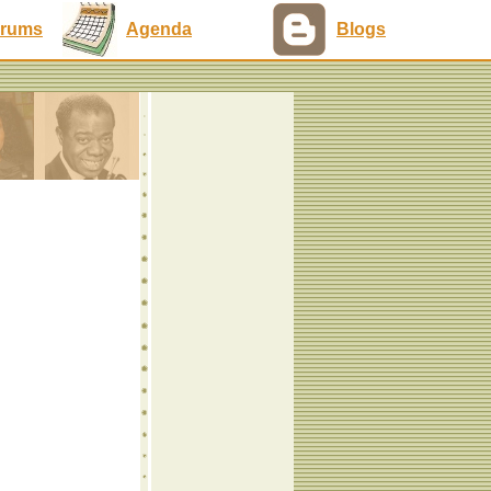
rums
Agenda
Blogs