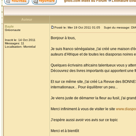
grioo.com Index du Forum
->
Littérature Etr
Auteur
Bayle
Posté le: Mer 19 Oct 2011 01:05
Sujet du message: DIAS
Grioonaute
Bonjour à tous,
Inscrit le: 14 Oct 2011
Messages: 11
Localisation: Montréal
Je suis franco sénégalaise, j'ai créé une maison d'é
auteurs d'Afrique et de toutes les diasporas noires et
Quelques écrivains africains talentueux vous y atten
Découvrez des livres importants qui apportent une fi
Et sur ce même site, j'ai créé La Revue des BONN
internationaux... Pour équilibrer un peu...
Je viens juste de démarrer la fleur au fusil, j'ai g
Merci infiniment à vous de visiter le site
www.diaspo
J’espère aussi avoir vos avis sur ce topic
Merci et à bientôt