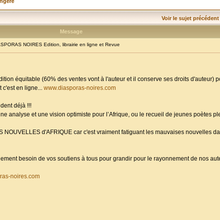
angère
Voir le sujet précédent
Message
PORAS NOIRES Edition, librairie en ligne et Revue
dition équitable (60% des ventes vont à l'auteur et il conserve ses droits d'auteur) 
 c'est en ligne...
www.diasporas-noires.com
dent déjà !!!
ne analyse et une vision optimiste pour l’Afrique, ou le recueil de jeunes poètes p
ES NOUVELLES d'AFRIQUE car c'est vraiment fatiguant les mauvaises nouvelles da
randement besoin de vos soutiens à tous pour grandir pour le rayonnement de nos aute
ras-noires.com