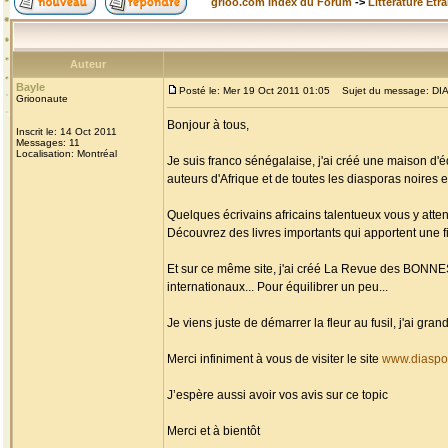
grioo.com Index du Forum
->
Littérature Etr
Auteur
Bayle
Posté le: Mer 19 Oct 2011 01:05
Sujet du message: DIAS
Grioonaute
Bonjour à tous,
Inscrit le: 14 Oct 2011
Messages: 11
Localisation: Montréal
Je suis franco sénégalaise, j'ai créé une maison d'é
auteurs d'Afrique et de toutes les diasporas noires et
Quelques écrivains africains talentueux vous y atten
Découvrez des livres importants qui apportent une fi
Et sur ce même site, j'ai créé La Revue des BONN
internationaux... Pour équilibrer un peu...
Je viens juste de démarrer la fleur au fusil, j'ai g
Merci infiniment à vous de visiter le site
www.diaspo
J’espère aussi avoir vos avis sur ce topic
Merci et à bientôt