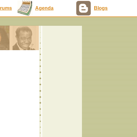
rums
Agenda
Blogs