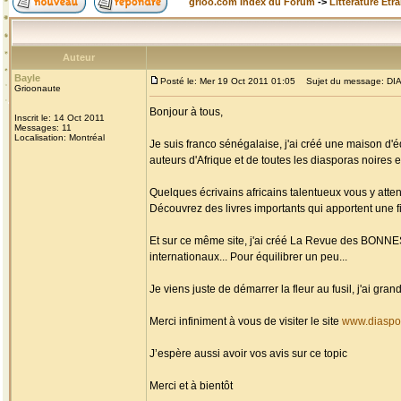
grioo.com Index du Forum
->
Littérature Etr
Auteur
Bayle
Posté le: Mer 19 Oct 2011 01:05
Sujet du message: DIAS
Grioonaute
Bonjour à tous,
Inscrit le: 14 Oct 2011
Messages: 11
Localisation: Montréal
Je suis franco sénégalaise, j'ai créé une maison d'é
auteurs d'Afrique et de toutes les diasporas noires et
Quelques écrivains africains talentueux vous y atten
Découvrez des livres importants qui apportent une fi
Et sur ce même site, j'ai créé La Revue des BONN
internationaux... Pour équilibrer un peu...
Je viens juste de démarrer la fleur au fusil, j'ai g
Merci infiniment à vous de visiter le site
www.diaspo
J’espère aussi avoir vos avis sur ce topic
Merci et à bientôt