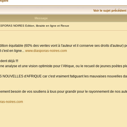
angère
Voir le sujet précédent
Message
PORAS NOIRES Edition, librairie en ligne et Revue
dition équitable (60% des ventes vont à l'auteur et il conserve ses droits d'auteur) 
 c'est en ligne...
www.diasporas-noires.com
dent déjà !!!
ne analyse et une vision optimiste pour l’Afrique, ou le recueil de jeunes poètes p
ES NOUVELLES d'AFRIQUE car c'est vraiment fatiguant les mauvaises nouvelles da
randement besoin de vos soutiens à tous pour grandir pour le rayonnement de nos aute
ras-noires.com