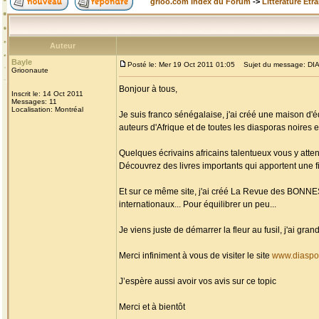
grioo.com Index du Forum
->
Littérature Etr
Auteur
Bayle
Posté le: Mer 19 Oct 2011 01:05
Sujet du message: DIAS
Grioonaute
Bonjour à tous,
Inscrit le: 14 Oct 2011
Messages: 11
Localisation: Montréal
Je suis franco sénégalaise, j'ai créé une maison d'é
auteurs d'Afrique et de toutes les diasporas noires et
Quelques écrivains africains talentueux vous y atten
Découvrez des livres importants qui apportent une fi
Et sur ce même site, j'ai créé La Revue des BONN
internationaux... Pour équilibrer un peu...
Je viens juste de démarrer la fleur au fusil, j'ai g
Merci infiniment à vous de visiter le site
www.diaspo
J’espère aussi avoir vos avis sur ce topic
Merci et à bientôt