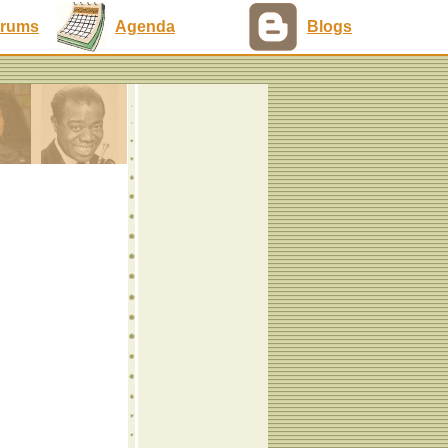
rums
Agenda
Blogs