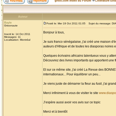
grioo.com Index du Forum
->
Littérature Etr
Auteur
Bayle
Posté le: Mer 19 Oct 2011 01:05
Sujet du message: DIAS
Grioonaute
Bonjour à tous,
Inscrit le: 14 Oct 2011
Messages: 11
Localisation: Montréal
Je suis franco sénégalaise, j'ai créé une maison d'é
auteurs d'Afrique et de toutes les diasporas noires et
Quelques écrivains africains talentueux vous y atten
Découvrez des livres importants qui apportent une fi
Et sur ce même site, j'ai créé La Revue des BONN
internationaux... Pour équilibrer un peu...
Je viens juste de démarrer la fleur au fusil, j'ai g
Merci infiniment à vous de visiter le site
www.diaspo
J’espère aussi avoir vos avis sur ce topic
Merci et à bientôt