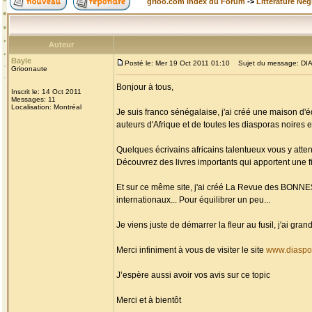
grioo.com Index du Forum
->
Littérature Nég
Auteur
Bayle
Posté le: Mer 19 Oct 2011 01:10
Sujet du message: DIAS
Grioonaute
Bonjour à tous,
Inscrit le: 14 Oct 2011
Messages: 11
Localisation: Montréal
Je suis franco sénégalaise, j'ai créé une maison d'é
auteurs d'Afrique et de toutes les diasporas noires et
Quelques écrivains africains talentueux vous y atten
Découvrez des livres importants qui apportent une fi
Et sur ce même site, j'ai créé La Revue des BONN
internationaux... Pour équilibrer un peu...
Je viens juste de démarrer la fleur au fusil, j'ai g
Merci infiniment à vous de visiter le site
www.diaspo
J’espère aussi avoir vos avis sur ce topic
Merci et à bientôt