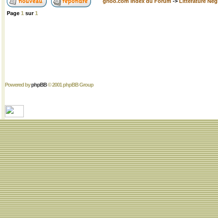
grioo.com Index du Forum
->
Littérature Nég
Page
1
sur
1
Powered by
phpBB
© 2001 phpBB Group