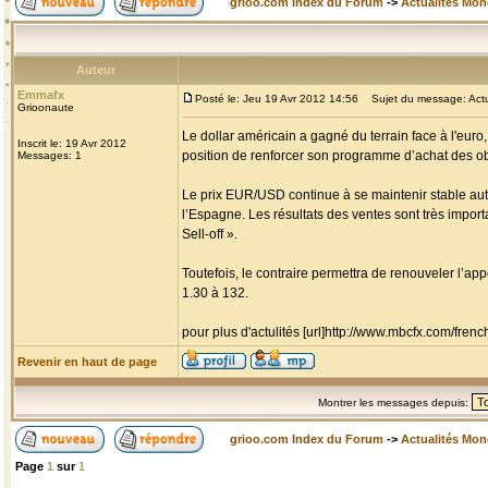
grioo.com Index du Forum
->
Actualités Mo
Auteur
Emmafx
Posté le: Jeu 19 Avr 2012 14:56
Sujet du message: Actua
Grioonaute
Le dollar américain a gagné du terrain face à l'euro
Inscrit le: 19 Avr 2012
position de renforcer son programme d’achat des ob
Messages: 1
Le prix EUR/USD continue à se maintenir stable auto
l’Espagne. Les résultats des ventes sont très impor
Sell-off ».
Toutefois, le contraire permettra de renouveler l’app
1.30 à 132.
pour plus d'actulités [url]http://www.mbcfx.com/frenc
Revenir en haut de page
Montrer les messages depuis:
grioo.com Index du Forum
->
Actualités Mo
Page
1
sur
1