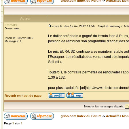
grioo.com Index du Forum
->
Actualités Mo
Auteur
Emmafx
Posté le: Jeu 19 Avr 2012 14:56
Sujet du message: Actua
Grioonaute
Le dollar américain a gagné du terrain face à l'euro
Inscrit le: 19 Avr 2012
position de renforcer son programme d’achat des ob
Messages: 1
Le prix EUR/USD continue à se maintenir stable auto
l’Espagne. Les résultats des ventes sont très impor
Sell-off ».
Toutefois, le contraire permettra de renouveler l’app
1.30 à 132.
pour plus d'actulités [url]http://www.mbcfx.com/frenc
Revenir en haut de page
Montrer les messages depuis:
grioo.com Index du Forum
->
Actualités Mo
Page
1
sur
1