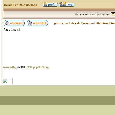
Revenir en haut de page
Montrer les messages depuis:
grioo.com Index du Forum
->
Littérature Etr
Page
1
sur
1
Powered by
phpBB
© 2001 phpBB Group