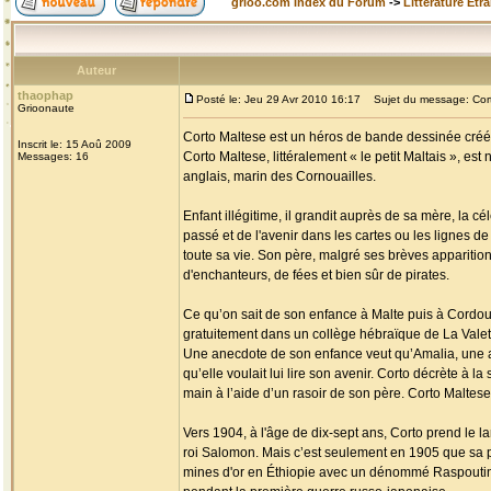
grioo.com Index du Forum
->
Littérature Etr
Auteur
thaophap
Posté le: Jeu 29 Avr 2010 16:17
Sujet du message: Cort
Grioonaute
Corto Maltese est un héros de bande dessinée créé p
Inscrit le: 15 Aoû 2009
Corto Maltese, littéralement « le petit Maltais », es
Messages: 16
anglais, marin des Cornouailles.
Enfant illégitime, il grandit auprès de sa mère, la c
passé et de l'avenir dans les cartes ou les lignes de 
toute sa vie. Son père, malgré ses brèves apparition
d'enchanteurs, de fées et bien sûr de pirates.
Ce qu’on sait de son enfance à Malte puis à Cordoue 
gratuitement dans un collège hébraïque de La Valette 
Une anecdote de son enfance veut qu’Amalia, une am
qu’elle voulait lui lire son avenir. Corto décrète à la
main à l’aide d’un rasoir de son père. Corto Maltese 
Vers 1904, à l'âge de dix-sept ans, Corto prend le l
roi Salomon. Mais c’est seulement en 1905 que sa p
mines d'or en Éthiopie avec un dénommé Raspoutine, 