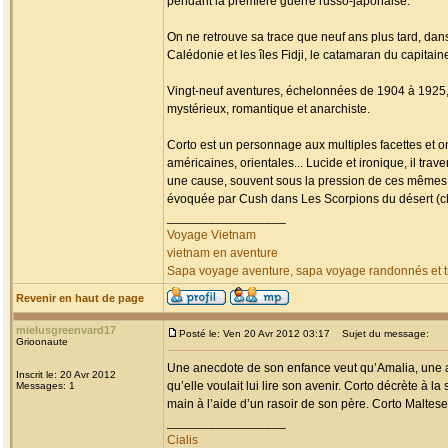
pendant la première guerre russo-japonaise.
On ne retrouve sa trace que neuf ans plus tard, da
Calédonie et les îles Fidji, le catamaran du capitai
Vingt-neuf aventures, échelonnées de 1904 à 1925, fa
mystérieux, romantique et anarchiste.
Corto est un personnage aux multiples facettes et o
américaines, orientales... Lucide et ironique, il tr
une cause, souvent sous la pression de ces mêmes
évoquée par Cush dans Les Scorpions du désert (chap
_________________
Voyage Vietnam
vietnam en aventure
Sapa voyage aventure, sapa voyage randonnés et tr
Revenir en haut de page
mielusgreenvard17
Posté le: Ven 20 Avr 2012 03:17
Sujet du message:
Grioonaute
Une anecdote de son enfance veut qu’Amalia, une am
Inscrit le: 20 Avr 2012
qu’elle voulait lui lire son avenir. Corto décrète à la
Messages: 1
main à l’aide d’un rasoir de son père. Corto Maltese 
_________________
Cialis