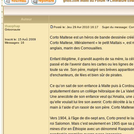
grioo.com Index du Forum
->
Littérature Etr
Auteur
thaophap
Posté le: Jeu 29 Avr 2010 16:17
Sujet du message: Cort
Grioonaute
Corto Maltese est un héros de bande dessinée créé p
Inscrit le: 15 Aoû 2009
Corto Maltese, littéralement « le petit Maltais », es
Messages: 16
anglais, marin des Cornouailles.
Enfant illégitime, il grandit auprès de sa mère, la c
passé et de l'avenir dans les cartes ou les lignes de 
toute sa vie. Son père, malgré ses brèves apparition
d'enchanteurs, de fées et bien sûr de pirates.
Ce qu’on sait de son enfance à Malte puis à Cordoue 
gratuitement dans un collège hébraïque de La Valette 
Une anecdote de son enfance veut qu’Amalia, une am
qu’elle voulait lui lire son avenir. Corto décrète à la
main à l’aide d’un rasoir de son père. Corto Maltese 
Vers 1904, à l'âge de dix-sept ans, Corto prend le l
roi Salomon. Mais c’est seulement en 1905 que sa p
mines d'or en Éthiopie avec un dénommé Raspoutine, 