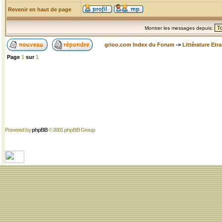
Revenir en haut de page
Montrer les messages depuis:
grioo.com Index du Forum
->
Littérature Etr
Page
1
sur
1
Powered by
phpBB
© 2001 phpBB Group