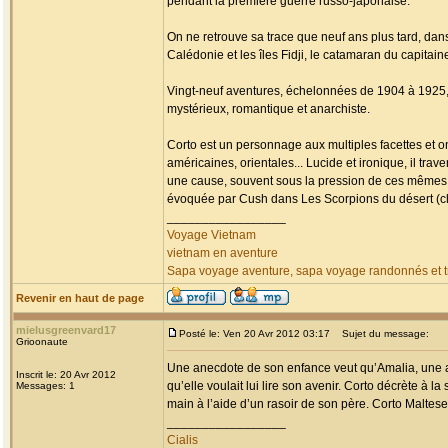
pendant la première guerre russo-japonaise.
On ne retrouve sa trace que neuf ans plus tard, da
Calédonie et les îles Fidji, le catamaran du capitai
Vingt-neuf aventures, échelonnées de 1904 à 1925, fa
mystérieux, romantique et anarchiste.
Corto est un personnage aux multiples facettes et o
américaines, orientales... Lucide et ironique, il tr
une cause, souvent sous la pression de ces mêmes
évoquée par Cush dans Les Scorpions du désert (chap
_________________
Voyage Vietnam
vietnam en aventure
Sapa voyage aventure, sapa voyage randonnés et tr
Revenir en haut de page
mielusgreenvard17
Posté le: Ven 20 Avr 2012 03:17
Sujet du message:
Grioonaute
Une anecdote de son enfance veut qu’Amalia, une am
Inscrit le: 20 Avr 2012
qu’elle voulait lui lire son avenir. Corto décrète à la
Messages: 1
main à l’aide d’un rasoir de son père. Corto Maltese 
_________________
Cialis