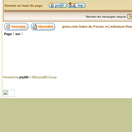
Revenir en haut de page
Montrer les messages depuis:
grioo.com Index du Forum
->
Littérature Etr
Page
1
sur
1
Powered by
phpBB
© 2001 phpBB Group