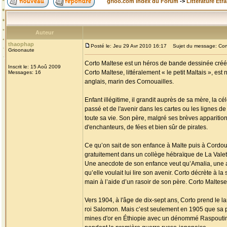
grioo.com Index du Forum
->
Littérature Etr
Auteur
thaophap
Posté le: Jeu 29 Avr 2010 16:17
Sujet du message: Cort
Grioonaute
Corto Maltese est un héros de bande dessinée créé p
Inscrit le: 15 Aoû 2009
Corto Maltese, littéralement « le petit Maltais », es
Messages: 16
anglais, marin des Cornouailles.
Enfant illégitime, il grandit auprès de sa mère, la c
passé et de l'avenir dans les cartes ou les lignes de 
toute sa vie. Son père, malgré ses brèves apparition
d'enchanteurs, de fées et bien sûr de pirates.
Ce qu’on sait de son enfance à Malte puis à Cordoue 
gratuitement dans un collège hébraïque de La Valette 
Une anecdote de son enfance veut qu’Amalia, une am
qu’elle voulait lui lire son avenir. Corto décrète à la
main à l’aide d’un rasoir de son père. Corto Maltese 
Vers 1904, à l'âge de dix-sept ans, Corto prend le l
roi Salomon. Mais c’est seulement en 1905 que sa p
mines d'or en Éthiopie avec un dénommé Raspoutine, 