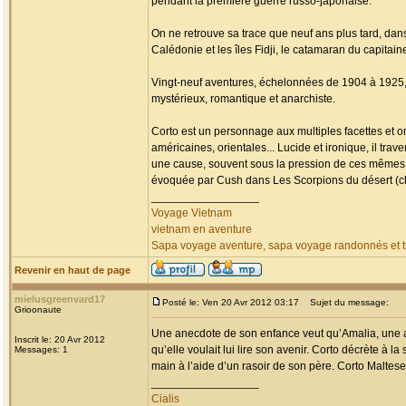
pendant la première guerre russo-japonaise.
On ne retrouve sa trace que neuf ans plus tard, da
Calédonie et les îles Fidji, le catamaran du capitai
Vingt-neuf aventures, échelonnées de 1904 à 1925, fa
mystérieux, romantique et anarchiste.
Corto est un personnage aux multiples facettes et o
américaines, orientales... Lucide et ironique, il tr
une cause, souvent sous la pression de ces mêmes
évoquée par Cush dans Les Scorpions du désert (chap
_________________
Voyage Vietnam
vietnam en aventure
Sapa voyage aventure, sapa voyage randonnés et tr
Revenir en haut de page
mielusgreenvard17
Posté le: Ven 20 Avr 2012 03:17
Sujet du message:
Grioonaute
Une anecdote de son enfance veut qu’Amalia, une am
Inscrit le: 20 Avr 2012
qu’elle voulait lui lire son avenir. Corto décrète à la
Messages: 1
main à l’aide d’un rasoir de son père. Corto Maltese 
_________________
Cialis