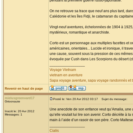
pendant la première guerre russo-japonaise.
On ne retrouve sa trace que neuf ans plus tard, da
Calédonie et les îles Fidji, le catamaran du capitai
Vingt-neuf aventures, échelonnées de 1904 à 1925, fa
mystérieux, romantique et anarchiste.
Corto est un personnage aux multiples facettes et o
américaines, orientales... Lucide et ironique, il tr
une cause, souvent sous la pression de ces mêmes
évoquée par Cush dans Les Scorpions du désert (chap
_________________
Voyage Vietnam
vietnam en aventure
Sapa voyage aventure, sapa voyage randonnés et tr
Revenir en haut de page
mielusgreenvard17
Posté le: Ven 20 Avr 2012 03:17
Sujet du message:
Grioonaute
Une anecdote de son enfance veut qu’Amalia, une am
Inscrit le: 20 Avr 2012
qu’elle voulait lui lire son avenir. Corto décrète à la
Messages: 1
main à l’aide d’un rasoir de son père. Corto Maltese 
_________________
Cialis