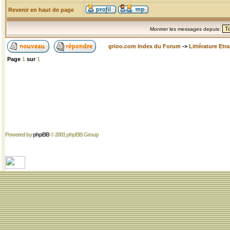
Revenir en haut de page
Montrer les messages depuis:
grioo.com Index du Forum
->
Littérature Etr
Page
1
sur
1
Powered by
phpBB
© 2001 phpBB Group