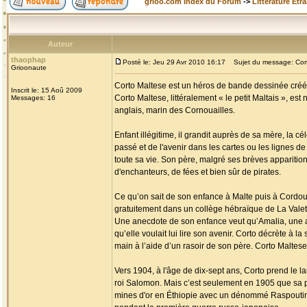
grioo.com Index du Forum
->
Littérature Etr
Auteur
thaophap
Posté le: Jeu 29 Avr 2010 16:17
Sujet du message: Cort
Grioonaute
Corto Maltese est un héros de bande dessinée créé p
Inscrit le: 15 Aoû 2009
Corto Maltese, littéralement « le petit Maltais », es
Messages: 16
anglais, marin des Cornouailles.
Enfant illégitime, il grandit auprès de sa mère, la c
passé et de l'avenir dans les cartes ou les lignes de 
toute sa vie. Son père, malgré ses brèves apparition
d'enchanteurs, de fées et bien sûr de pirates.
Ce qu’on sait de son enfance à Malte puis à Cordoue 
gratuitement dans un collège hébraïque de La Valette 
Une anecdote de son enfance veut qu’Amalia, une am
qu’elle voulait lui lire son avenir. Corto décrète à la
main à l’aide d’un rasoir de son père. Corto Maltese 
Vers 1904, à l'âge de dix-sept ans, Corto prend le l
roi Salomon. Mais c’est seulement en 1905 que sa p
mines d'or en Éthiopie avec un dénommé Raspoutine, 