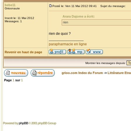
bebe11
Posté le: Ven 11 Mai 2012 09:41
Sujet du message:
Grioonaute
Arara Dajome a écrit:
Inscrit le: 11 Mai 2012
Messages: 1
rien
rien de quoi ?
_________________
parapharmacie en ligne
Revenir en haut de page
Montrer les messages depuis:
grioo.com Index du Forum
->
Littérature Etr
Page
1
sur
1
Powered by
phpBB
© 2001 phpBB Group