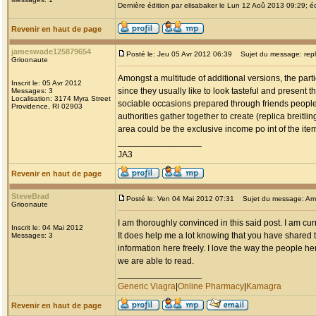
Dernière édition par elisabaker le Lun 12 Aoû 2013 09:29; éd
Revenir en haut de page
jameswade125879654
Posté le: Jeu 05 Avr 2012 06:39
Sujet du message: replic
Grioonaute
Amongst a multitude of additional versions, the parti
Inscrit le: 05 Avr 2012
since they usually like to look tasteful and present 
Messages: 3
Localisation: 3174 Myra Street
sociable occasions prepared through friends people
Providence, RI 02903
authorities gather together to create (replica breitlin
area could be the exclusive income po int of the it
_________________
JA3
Revenir en haut de page
SteveBrad
Posté le: Ven 04 Mai 2012 07:31
Sujet du message: Am
Grioonaute
I am thoroughly convinced in this said post. I am cu
Inscrit le: 04 Mai 2012
It does help me a lot knowing that you have shared t
Messages: 3
information here freely. I love the way the people her
we are able to read.
_________________
Generic Viagra
|
Online Pharmacy
|
Kamagra
Revenir en haut de page