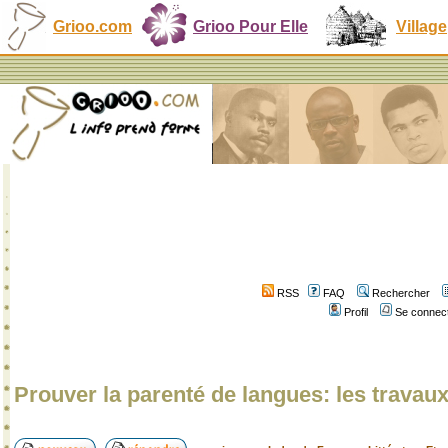
Grioo.com
Grioo Pour Elle
Village
RSS
FAQ
Rechercher
Profil
Se connect
Prouver la parenté de langues: les travau