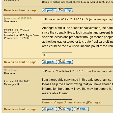
Dernière édition par elisabaker le Lun 12 Aoû 2013 09:29; éd
Revenir en haut de page
jameswade125879654
Posté le: Jeu 05 Avr 2012 06:39
Sujet du message: replic
Grioonaute
Amongst a multitude of additional versions, the parti
Inscrit le: 05 Avr 2012
since they usually like to look tasteful and present 
Messages: 3
Localisation: 3174 Myra Street
sociable occasions prepared through friends people
Providence, RI 02903
authorities gather together to create (replica breitlin
area could be the exclusive income po int of the it
_________________
JA3
Revenir en haut de page
SteveBrad
Posté le: Ven 04 Mai 2012 07:31
Sujet du message: Am
Grioonaute
I am thoroughly convinced in this said post. I am cu
Inscrit le: 04 Mai 2012
It does help me a lot knowing that you have shared t
Messages: 3
information here freely. I love the way the people her
we are able to read.
_________________
Generic Viagra
|
Online Pharmacy
|
Kamagra
Revenir en haut de page