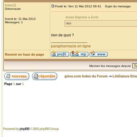
bebe11
Posté le: Ven 11 Mai 2012 09:41
Sujet du message:
Grioonaute
Arara Dajome a écrit:
Inscrit le: 11 Mai 2012
Messages: 1
rien
rien de quoi ?
_________________
parapharmacie en ligne
Revenir en haut de page
Montrer les messages depuis:
grioo.com Index du Forum
->
Littérature Etr
Page
1
sur
1
Powered by
phpBB
© 2001 phpBB Group