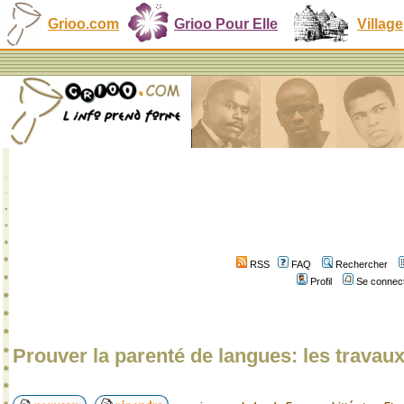
Grioo.com
Grioo Pour Elle
Village
RSS
FAQ
Rechercher
Profil
Se connect
Prouver la parenté de langues: les travau