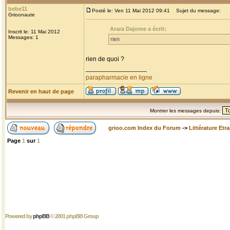
bebe11
Posté le: Ven 11 Mai 2012 09:41
Sujet du message:
Grioonaute
Arara Dajome a écrit:
Inscrit le: 11 Mai 2012
Messages: 1
rien
rien de quoi ?
_________________
parapharmacie en ligne
Revenir en haut de page
Montrer les messages depuis:
grioo.com Index du Forum
->
Littérature Etr
Page
1
sur
1
Powered by
phpBB
© 2001 phpBB Group