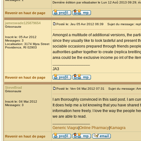
Dernière édition par elisabaker le Lun 12 Aoû 2013 09:29; éd
Revenir en haut de page
jameswade125879654
Posté le: Jeu 05 Avr 2012 06:39
Sujet du message: replic
Grioonaute
Amongst a multitude of additional versions, the parti
Inscrit le: 05 Avr 2012
since they usually like to look tasteful and present 
Messages: 3
Localisation: 3174 Myra Street
sociable occasions prepared through friends people
Providence, RI 02903
authorities gather together to create (replica breitlin
area could be the exclusive income po int of the it
_________________
JA3
Revenir en haut de page
SteveBrad
Posté le: Ven 04 Mai 2012 07:31
Sujet du message: Am
Grioonaute
I am thoroughly convinced in this said post. I am cu
Inscrit le: 04 Mai 2012
It does help me a lot knowing that you have shared t
Messages: 3
information here freely. I love the way the people her
we are able to read.
_________________
Generic Viagra
|
Online Pharmacy
|
Kamagra
Revenir en haut de page