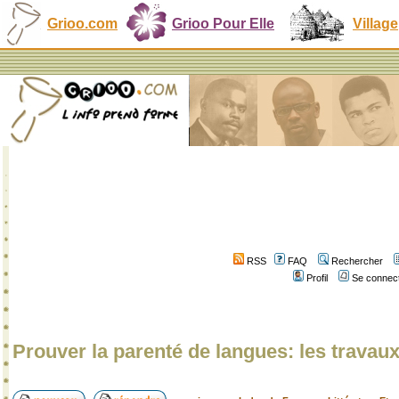
Grioo.com
Grioo Pour Elle
Village
RSS
FAQ
Rechercher
Profil
Se connect
Prouver la parenté de langues: les travau