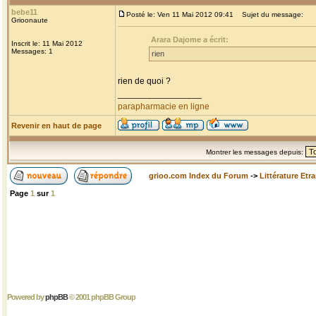
bebe11
Posté le: Ven 11 Mai 2012 09:41
Sujet du message:
Grioonaute
Arara Dajome a écrit:
Inscrit le: 11 Mai 2012
Messages: 1
rien
rien de quoi ?
_________________
parapharmacie en ligne
Revenir en haut de page
Montrer les messages depuis:
grioo.com Index du Forum
->
Littérature Etr
Page
1
sur
1
Powered by
phpBB
© 2001 phpBB Group