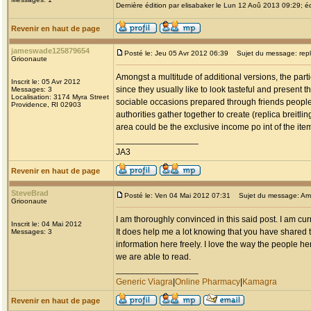
Dernière édition par elisabaker le Lun 12 Aoû 2013 09:29; éd
Revenir en haut de page
jameswade125879654
Posté le: Jeu 05 Avr 2012 06:39
Sujet du message: replic
Grioonaute
Amongst a multitude of additional versions, the parti
Inscrit le: 05 Avr 2012
since they usually like to look tasteful and present 
Messages: 3
Localisation: 3174 Myra Street
sociable occasions prepared through friends people
Providence, RI 02903
authorities gather together to create (replica breitlin
area could be the exclusive income po int of the it
_________________
JA3
Revenir en haut de page
SteveBrad
Posté le: Ven 04 Mai 2012 07:31
Sujet du message: Am
Grioonaute
I am thoroughly convinced in this said post. I am cu
Inscrit le: 04 Mai 2012
It does help me a lot knowing that you have shared t
Messages: 3
information here freely. I love the way the people her
we are able to read.
_________________
Generic Viagra
|
Online Pharmacy
|
Kamagra
Revenir en haut de page