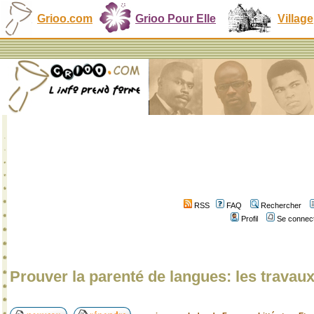
Grioo.com
Grioo Pour Elle
Village
RSS
FAQ
Rechercher
Profil
Se connect
Prouver la parenté de langues: les travau