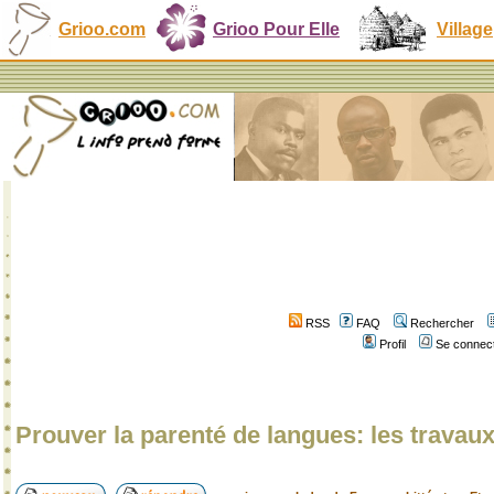
Grioo.com
Grioo Pour Elle
Village
RSS
FAQ
Rechercher
Profil
Se connect
Prouver la parenté de langues: les travau