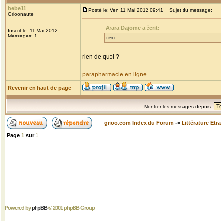
bebe11
Posté le: Ven 11 Mai 2012 09:41
Sujet du message:
Grioonaute
Arara Dajome a écrit:
Inscrit le: 11 Mai 2012
Messages: 1
rien
rien de quoi ?
_________________
parapharmacie en ligne
Revenir en haut de page
Montrer les messages depuis:
grioo.com Index du Forum
->
Littérature Etr
Page
1
sur
1
Powered by
phpBB
© 2001 phpBB Group