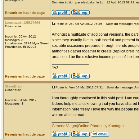
Dernière édition par elisabaker le Lun 12 Aoû 2013 09:29; éd
Revenir en haut de page
jameswade125879654
Posté le: Jeu 05 Avr 2012 06:39
Sujet du message: replic
Grioonaute
Amongst a multitude of additional versions, the parti
Inscrit le: 05 Avr 2012
since they usually like to look tasteful and present 
Messages: 3
Localisation: 3174 Myra Street
sociable occasions prepared through friends people
Providence, RI 02903
authorities gather together to create (replica breitlin
area could be the exclusive income po int of the it
_________________
JA3
Revenir en haut de page
SteveBrad
Posté le: Ven 04 Mai 2012 07:31
Sujet du message: Am
Grioonaute
I am thoroughly convinced in this said post. I am cu
Inscrit le: 04 Mai 2012
It does help me a lot knowing that you have shared t
Messages: 3
information here freely. I love the way the people her
we are able to read.
_________________
Generic Viagra
|
Online Pharmacy
|
Kamagra
Revenir en haut de page