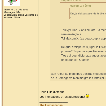
Linguere a écrit:
Malcom X a écrit:
Inscrit le: 29 Déc 2005
...
Messages: 994
Oui, je n'ai pas peur de le dire
Localisation: Dans Les Bras de
...
Youssou Ndour
Thieyy Grioo, 7 ans plutard...la me
sera en Anglais.
Toi Malcom X, t'as beaucoup a appr
De quel droit peux-tu juger le fil
prouver? Tu penses que t'es mieux
T'es qui pour dicter aux autres avec
l'intolerance!! Shame!
Bon retour au bled ripou des raz moquettes !
de la Teranga va bien malgré les fortes plui
Hello Fille d'Afrique,
Les inondations et les aggressions!
_________________
The Humanitarian