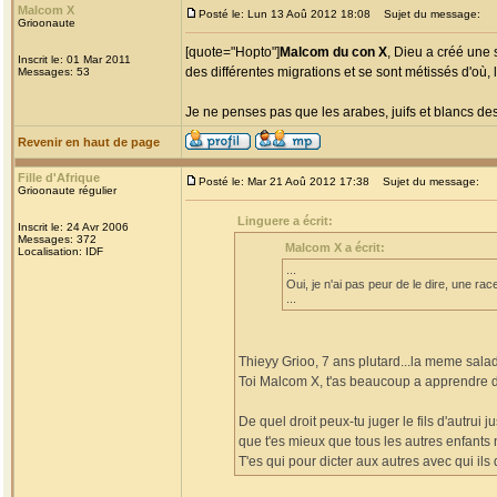
Malcom X
Posté le: Lun 13 Aoû 2012 18:08
Sujet du message:
Grioonaute
[quote="Hopto"]
Malcom du con X
, Dieu a créé une 
Inscrit le: 01 Mar 2011
des différentes migrations et se sont métissés d'où, l
Messages: 53
Je ne penses pas que les arabes, juifs et blancs de
Revenir en haut de page
Fille d'Afrique
Posté le: Mar 21 Aoû 2012 17:38
Sujet du message:
Grioonaute régulier
Linguere a écrit:
Inscrit le: 24 Avr 2006
Messages: 372
Malcom X a écrit:
Localisation: IDF
...
Oui, je n'ai pas peur de le dire, une ra
...
Thieyy Grioo, 7 ans plutard...la meme salad
Toi Malcom X, t'as beaucoup a apprendre de
De quel droit peux-tu juger le fils d'aut
que t'es mieux que tous les autres enfant
T'es qui pour dicter aux autres avec qui ils