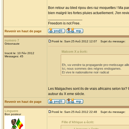
Bon retour au bled ripou des raz moquettes ! Ma parol
bien malgré les fortes pluies actuellement. J'en revi
_________________
Freedom is not Free.
Revenir en haut de page
numero 7
Posté le: Sam 25 Aoû 2012 12:07
Sujet du message:
Grioonaute
Malcom X a écrit:
Inscrit le: 10 Fév 2012
Messages: 45
Eh, va vendre ta propagande pro-metissage aill
Ici, nous sommes des négres endogames.
Et vive le nationalisme noir radical
Les Malgaches sont ils de vrais africains selon toi?
autour du X eme siècle.
Revenir en haut de page
Linguere
Posté le: Sam 25 Aoû 2012 22:48
Sujet du message:
Bon posteur
Fille d'Afrique a écrit: