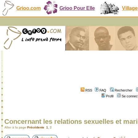
Grioo.com
Grioo Pour Elle
Village
RSS
FAQ
Rechercher
Profil
Se connect
Concernant les relations sexuelles et mari
Aller à la page
Précédente
1
,
2