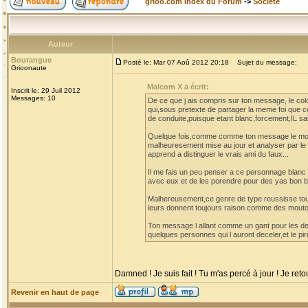
grioo.com Index du Forum
->
Société
Auteur
Bourangue
Posté le: Mar 07 Aoû 2012 20:18
Sujet du message:
Grioonaute
Malcom X a écrit:
Inscrit le: 29 Juil 2012
Messages: 10
De ce que j ais compris sur ton message, le col
qui,sous pretexte de partager la meme foi que c
de conduite,puisque etant blanc,forcement,IL sai
Quelque fois,comme comme ton message le montr
malheuresement mise au jour et analyser par le
apprend a distinguer le vrais ami du faux...
Il me fais un peu penser a ce personnage blanc q
avec eux et de les porendre pour des yas bon 
Malhereusement,ce genre de type reussisse tou
leurs donnent toujours raison comme des mout
Ton message l allant comme un gant pour les desig
quelques personnes qui l auront deceler,et le pi
Damned ! Je suis fait ! Tu m'as percé à jour ! Je ret
Revenir en haut de page