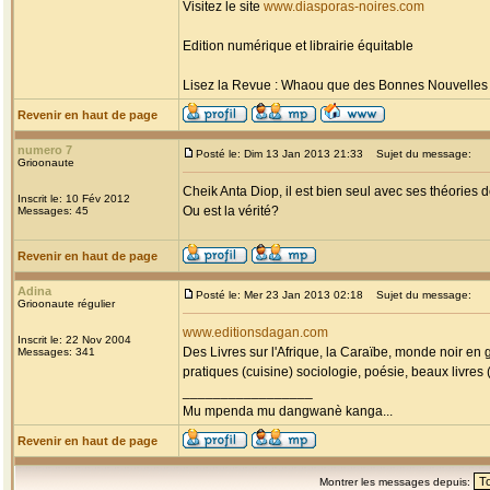
Visitez le site
www.diasporas-noires.com
Edition numérique et librairie équitable
Lisez la Revue : Whaou que des Bonnes Nouvelles d'
Revenir en haut de page
numero 7
Posté le: Dim 13 Jan 2013 21:33
Sujet du message:
Grioonaute
Cheik Anta Diop, il est bien seul avec ses théori
Inscrit le: 10 Fév 2012
Ou est la vérité?
Messages: 45
Revenir en haut de page
Adina
Posté le: Mer 23 Jan 2013 02:18
Sujet du message:
Grioonaute régulier
www.editionsdagan.com
Inscrit le: 22 Nov 2004
Des Livres sur l'Afrique, la Caraïbe, monde noir en g
Messages: 341
pratiques (cuisine) sociologie, poésie, beaux livres (
_________________
Mu mpenda mu dangwanè kanga...
Revenir en haut de page
Montrer les messages depuis: