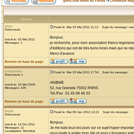
grioo.com Index du Forum
->
Littérature Nég
Auteur
yaya
Posté le: Mar 03 Mai 2011 11:12
Sujet du message: maiso
Grioonaute
Bonjour,
Inscrit le: 03 Mai 2011
je recherche, pour mon association franco-togolais
Messages: 1
d'éditions qui ont de très bons livres mais qui ne ré
Merci d'avance
Revenir en haut de page
bahamadia
Posté le: Mar 03 Mai 2011 17:54
Sujet du message:
Grioonaute 1
ANIBWE
Inscrit le: 24 Mai 2009
52, rue Greneta 75002 PARIS
Messages: 236
Tél./Fax : 01 45 08 48 33
Revenir en haut de page
Bayle
Posté le: Mar 08 Jan 2013 14:21
Sujet du message:
Grioonaute
Bonjour,
Inscrit le: 14 Oct 2011
Je me bats tous les jours sur ce sujet hyper important
Messages: 11
Localisation: Montréal
vous invite à visiter mon site et vous y trouverez entr