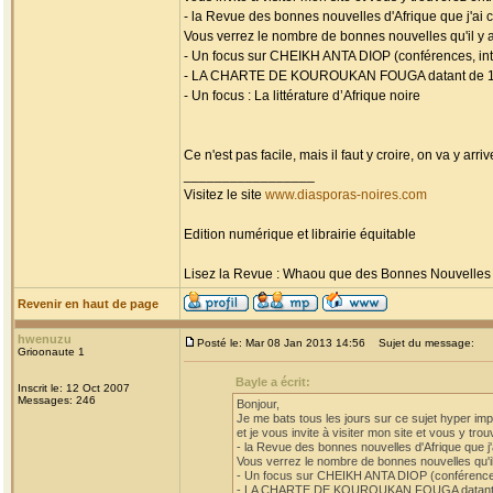
- la Revue des bonnes nouvelles d'Afrique que j'ai 
Vous verrez le nombre de bonnes nouvelles qu'il y a
- Un focus sur CHEIKH ANTA DIOP (conférences, in
- LA CHARTE DE KOUROUKAN FOUGA datant de 
- Un focus : La littérature d’Afrique noire
Ce n'est pas facile, mais il faut y croire, on va y arriv
_________________
Visitez le site
www.diasporas-noires.com
Edition numérique et librairie équitable
Lisez la Revue : Whaou que des Bonnes Nouvelles d'
Revenir en haut de page
hwenuzu
Posté le: Mar 08 Jan 2013 14:56
Sujet du message:
Grioonaute 1
Bayle a écrit:
Inscrit le: 12 Oct 2007
Messages: 246
Bonjour,
Je me bats tous les jours sur ce sujet hyper impo
et je vous invite à visiter mon site et vous y tro
- la Revue des bonnes nouvelles d'Afrique que j'
Vous verrez le nombre de bonnes nouvelles qu'il 
- Un focus sur CHEIKH ANTA DIOP (conférences
- LA CHARTE DE KOUROUKAN FOUGA datant