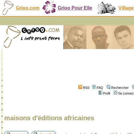
Grioo.com
Grioo Pour Elle
Village
RSS
FAQ
Rechercher
Profil
Se connect
maisons d'éditions africaines