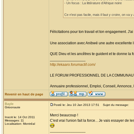
- Un focus : La littérature d’Afrique noire
Ce n'est pas facile, mais il faut y croire, on va y 
Félicitations pour ton travail et ton engagement. J'a
Une association avec Anibwé une autre excellente libr
QUE Dieu et les ancêtres te guident et te donne la fo
_________________
http://ekaaro.forumactif.com/
LE FORUM PROFESSIONNEL DE LA COMMUNAU
Annuaire professionnel, Emploi, Conseil, Annonce,
Revenir en haut de page
Bayle
Posté le: Jeu 10 Jan 2013 17:51
Sujet du message:
Grioonaute
Merci beaucoup !
Inscrit le: 14 Oct 2011
C'est vrai l'union fait la force... Je vais essayer de le
Messages: 11
Localisation: Montréal
_________________