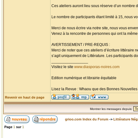
Ces ateliers auront lieu sous réserve d’un nombre 
Le nombre de participants étant limité à 15, nous vo
Merci de nous écrire via notre site, nous vous enverr
Venez à la rencontre de personnes qui ont la même p
AVERTISSEMENT / PRE-REQUIS :
Merci de noter que ces ateliers d’écriture littérai
s’agit uniquement de Littérature. Les participants doi
_________________
Visitez le site
www.diasporas-noires.com
Edition numérique et librairie équitable
Lisez la Revue : Whaou que des Bonnes Nouvelles d'
Revenir en haut de page
Montrer les messages depuis:
grioo.com Index du Forum
->
Littérature Nég
Page
1
sur
1