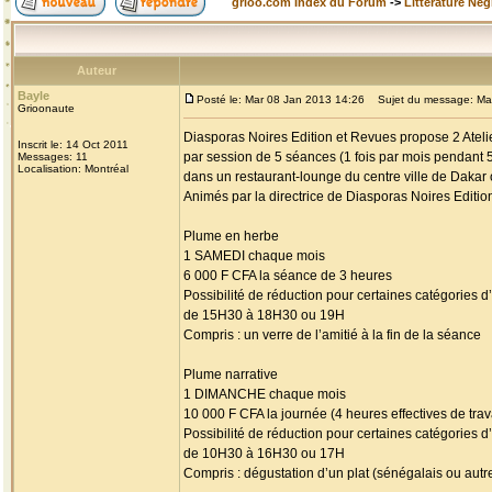
grioo.com Index du Forum
->
Littérature Nég
Auteur
Bayle
Posté le: Mar 08 Jan 2013 14:26
Sujet du message: Maison
Grioonaute
Diasporas Noires Edition et Revues propose 2 Atelier
Inscrit le: 14 Oct 2011
par session de 5 séances (1 fois par mois pendant 
Messages: 11
Localisation: Montréal
dans un restaurant-lounge du centre ville de Dakar
Animés par la directrice de Diasporas Noires Editio
Plume en herbe
1 SAMEDI chaque mois
6 000 F CFA la séance de 3 heures
Possibilité de réduction pour certaines catégories
de 15H30 à 18H30 ou 19H
Compris : un verre de l’amitié à la fin de la séance
Plume narrative
1 DIMANCHE chaque mois
10 000 F CFA la journée (4 heures effectives de trav
Possibilité de réduction pour certaines catégories
de 10H30 à 16H30 ou 17H
Compris : dégustation d’un plat (sénégalais ou au