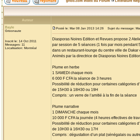
grioo.com Index du Forum
->
Littérature Nég
Auteur
Bayle
Posté le: Mar 08 Jan 2013 14:26
Sujet du message: Maison
Grioonaute
Diasporas Noires Edition et Revues propose 2 Atelier
Inscrit le: 14 Oct 2011
par session de 5 séances (1 fois par mois pendant 
Messages: 11
Localisation: Montréal
dans un restaurant-lounge du centre ville de Dakar
Animés par la directrice de Diasporas Noires Editio
Plume en herbe
1 SAMEDI chaque mois
6 000 F CFA la séance de 3 heures
Possibilité de réduction pour certaines catégories
de 15H30 à 18H30 ou 19H
Compris : un verre de l’amitié à la fin de la séance
Plume narrative
1 DIMANCHE chaque mois
10 000 F CFA la journée (4 heures effectives de trav
Possibilité de réduction pour certaines catégories
de 10H30 à 16H30 ou 17H
Compris : dégustation d’un plat (sénégalais ou au