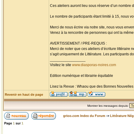
Ces ateliers auront lieu sous réserve d’un nombre 
Le nombre de participants étant limité à 15, nous vo
Merci de nous écrire via notre site, nous vous enverr
Venez à la rencontre de personnes qui ont la même p
AVERTISSEMENT / PRE-REQUIS :
Merci de noter que ces ateliers d’écriture littérai
s’agit uniquement de Littérature. Les participants doi
_________________
Visitez le site
www.diasporas-noires.com
Edition numérique et librairie équitable
Lisez la Revue : Whaou que des Bonnes Nouvelles d'
Revenir en haut de page
Montrer les messages depuis:
grioo.com Index du Forum
->
Littérature Nég
Page
1
sur
1