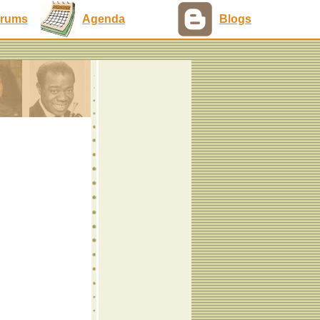
rums
Agenda
Blogs