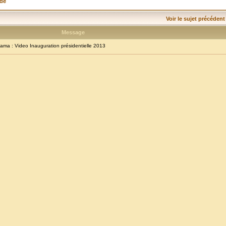
nde
Voir le sujet précédent
Message
a : Video Inauguration présidentielle 2013