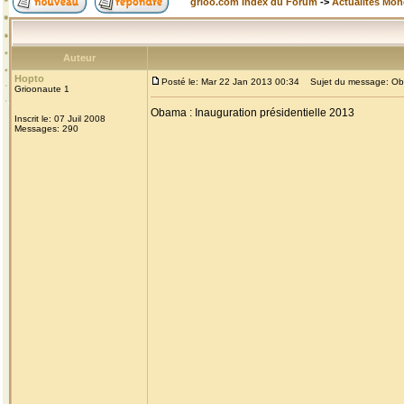
grioo.com Index du Forum
->
Actualités Mo
Auteur
Hopto
Posté le: Mar 22 Jan 2013 00:34
Sujet du message: Obam
Grioonaute 1
Obama : Inauguration présidentielle 2013
Inscrit le: 07 Juil 2008
Messages: 290