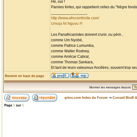
Hé, oui !
Paroles fortes, qui rappellent celles du "Nègre fondam
_________________
http://www.afrocentricite.com/
Umoja Ni Nguvu !!!
Les Panafricanistes doivent s'unir, ou périr...
comme Um Nyobè,
comme Patrice Lumumba,
comme Walter Rodney,
comme Amilcar Cabral,
comme Thomas Sankara,
Et tant de leurs valeureux Ancêtres, souvent trop seul
Revenir en haut de page
Montrer les messages depuis:
grioo.com Index du Forum
->
Conseil BtoB 
Page
1
sur
1