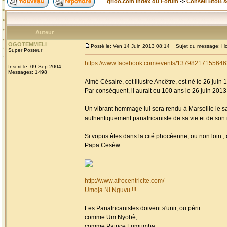
grioo.com Index du Forum
->
Conseil BtoB 
Auteur
OGOTEMMELI
Posté le: Ven 14 Juin 2013 08:14
Sujet du message: Homm
Super Posteur
https://www.facebook.com/events/13798217155646
Inscrit le: 09 Sep 2004
Messages: 1498
Aimé Césaire, cet illustre Ancêtre, est né le 26 juin 
Par conséquent, il aurait eu 100 ans le 26 juin 2013, 
Un vibrant hommage lui sera rendu à Marseille le s
authentiquement panafricaniste de sa vie et de son i
Si vopus êtes dans la cité phocéenne, ou non loin 
Papa Cesèw...
_________________
http://www.afrocentricite.com/
Umoja Ni Nguvu !!!
Les Panafricanistes doivent s'unir, ou périr...
comme Um Nyobè,
comme Patrice Lumumba,