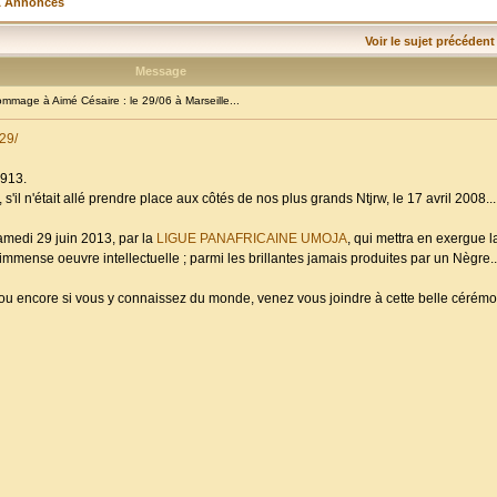
& Annonces
Voir le sujet précédent
Message
age à Aimé Césaire : le 29/06 à Marseille...
29/
1913.
s'il n'était allé prendre place aux côtés de nos plus grands Ntjrw, le 17 avril 2008...
amedi 29 juin 2013, par la
LIGUE PANAFRICAINE UMOJA
, qui mettra en exergue 
mmense oeuvre intellectuelle ; parmi les brillantes jamais produites par un Nègre..
; ou encore si vous y connaissez du monde, venez vous joindre à cette belle céré