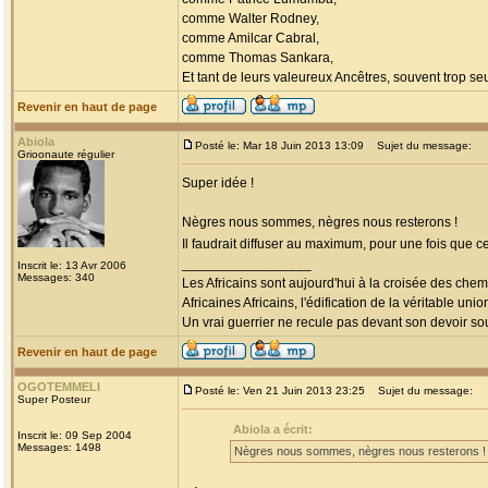
comme Walter Rodney,
comme Amilcar Cabral,
comme Thomas Sankara,
Et tant de leurs valeureux Ancêtres, souvent trop seul
Revenir en haut de page
Abiola
Posté le: Mar 18 Juin 2013 13:09
Sujet du message:
Grioonaute régulier
Super idée !
Nègres nous sommes, nègres nous resterons !
Il faudrait diffuser au maximum, pour une fois que c
_________________
Inscrit le: 13 Avr 2006
Messages: 340
Les Africains sont aujourd'hui à la croisée des chem
Africaines Africains, l'édification de la véritable uni
Un vrai guerrier ne recule pas devant son devoir sou
Revenir en haut de page
OGOTEMMELI
Posté le: Ven 21 Juin 2013 23:25
Sujet du message:
Super Posteur
Abiola a écrit:
Inscrit le: 09 Sep 2004
Messages: 1498
Nègres nous sommes, nègres nous resterons !