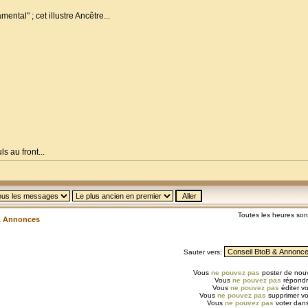
ental" ; cet illustre Ancêtre...
s au front...
Toutes les heures so
& Annonces
Sauter vers:
Vous
ne pouvez pas
poster de nouv
Vous
ne pouvez pas
répondr
Vous
ne pouvez pas
éditer v
Vous
ne pouvez pas
supprimer v
Vous
ne pouvez pas
voter dans