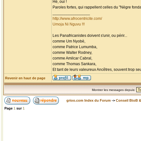
Hé, oui !
Paroles fortes, qui rappellent celles du "Nègre fondam
_________________
http://www.afrocentricite.com/
Umoja Ni Nguvu !!!
Les Panafricanistes doivent s'unir, ou périr...
comme Um Nyobè,
comme Patrice Lumumba,
comme Walter Rodney,
comme Amilcar Cabral,
comme Thomas Sankara,
Et tant de leurs valeureux Ancêtres, souvent trop seul
Revenir en haut de page
Montrer les messages depuis:
grioo.com Index du Forum
->
Conseil BtoB 
Page
1
sur
1