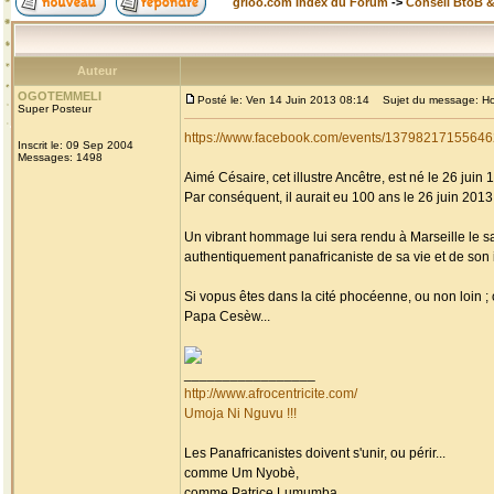
grioo.com Index du Forum
->
Conseil BtoB 
Auteur
OGOTEMMELI
Posté le: Ven 14 Juin 2013 08:14
Sujet du message: Homm
Super Posteur
https://www.facebook.com/events/13798217155646
Inscrit le: 09 Sep 2004
Messages: 1498
Aimé Césaire, cet illustre Ancêtre, est né le 26 juin 
Par conséquent, il aurait eu 100 ans le 26 juin 2013, 
Un vibrant hommage lui sera rendu à Marseille le s
authentiquement panafricaniste de sa vie et de son i
Si vopus êtes dans la cité phocéenne, ou non loin 
Papa Cesèw...
_________________
http://www.afrocentricite.com/
Umoja Ni Nguvu !!!
Les Panafricanistes doivent s'unir, ou périr...
comme Um Nyobè,
comme Patrice Lumumba,