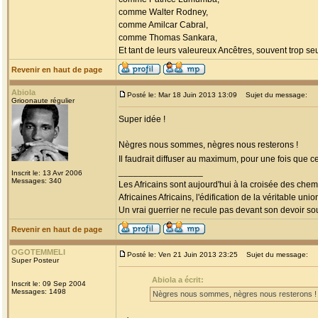
comme Walter Rodney,
comme Amilcar Cabral,
comme Thomas Sankara,
Et tant de leurs valeureux Ancêtres, souvent trop seul
Revenir en haut de page
Abiola
Posté le: Mar 18 Juin 2013 13:09
Sujet du message:
Grioonaute régulier
Super idée !
Nègres nous sommes, nègres nous resterons !
Il faudrait diffuser au maximum, pour une fois que c
_________________
Inscrit le: 13 Avr 2006
Messages: 340
Les Africains sont aujourd'hui à la croisée des chem
Africaines Africains, l'édification de la véritable uni
Un vrai guerrier ne recule pas devant son devoir sou
Revenir en haut de page
OGOTEMMELI
Posté le: Ven 21 Juin 2013 23:25
Sujet du message:
Super Posteur
Abiola a écrit:
Inscrit le: 09 Sep 2004
Messages: 1498
Nègres nous sommes, nègres nous resterons !