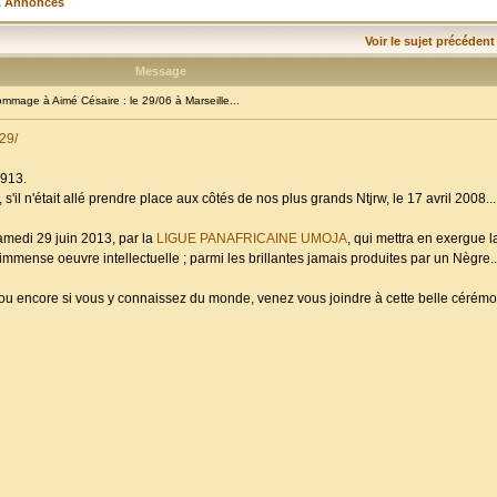
& Annonces
Voir le sujet précédent
Message
age à Aimé Césaire : le 29/06 à Marseille...
29/
1913.
s'il n'était allé prendre place aux côtés de nos plus grands Ntjrw, le 17 avril 2008...
amedi 29 juin 2013, par la
LIGUE PANAFRICAINE UMOJA
, qui mettra en exergue 
mmense oeuvre intellectuelle ; parmi les brillantes jamais produites par un Nègre..
; ou encore si vous y connaissez du monde, venez vous joindre à cette belle céré