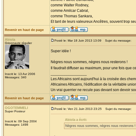
comme Walter Rodney,
comme Amilcar Cabral,
comme Thomas Sankara,
Et tant de leurs valeureux Ancêtres, souvent trop seul
Revenir en haut de page
Abiola
Posté le: Mar 18 Juin 2013 13:09
Sujet du message:
Grioonaute régulier
Super idée !
Nègres nous sommes, nègres nous resterons !
Il faudrait diffuser au maximum, pour une fois que c
_________________
Inscrit le: 13 Avr 2006
Messages: 340
Les Africains sont aujourd'hui à la croisée des chem
Africaines Africains, l'édification de la véritable uni
Un vrai guerrier ne recule pas devant son devoir sou
Revenir en haut de page
OGOTEMMELI
Posté le: Ven 21 Juin 2013 23:25
Sujet du message:
Super Posteur
Abiola a écrit:
Inscrit le: 09 Sep 2004
Messages: 1498
Nègres nous sommes, nègres nous resterons !