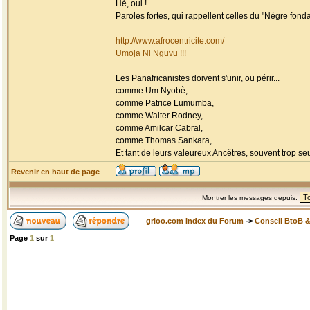
Hé, oui !
Paroles fortes, qui rappellent celles du "Nègre fondam
_________________
http://www.afrocentricite.com/
Umoja Ni Nguvu !!!
Les Panafricanistes doivent s'unir, ou périr...
comme Um Nyobè,
comme Patrice Lumumba,
comme Walter Rodney,
comme Amilcar Cabral,
comme Thomas Sankara,
Et tant de leurs valeureux Ancêtres, souvent trop seul
Revenir en haut de page
Montrer les messages depuis:
grioo.com Index du Forum
->
Conseil BtoB 
Page
1
sur
1