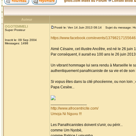
grioo.com Index du Forum
->
Conseil BtoB 
Auteur
OGOTEMMELI
Posté le: Ven 14 Juin 2013 08:14
Sujet du message: Homm
Super Posteur
https://www.facebook.com/events/13798217155646
Inscrit le: 09 Sep 2004
Messages: 1498
Aimé Césaire, cet illustre Ancêtre, est né le 26 juin 
Par conséquent, il aurait eu 100 ans le 26 juin 2013, 
Un vibrant hommage lui sera rendu à Marseille le s
authentiquement panafricaniste de sa vie et de son i
Si vopus êtes dans la cité phocéenne, ou non loin 
Papa Cesèw...
_________________
http://www.afrocentricite.com/
Umoja Ni Nguvu !!!
Les Panafricanistes doivent s'unir, ou périr...
comme Um Nyobè,
comme Patrice Lumumba,