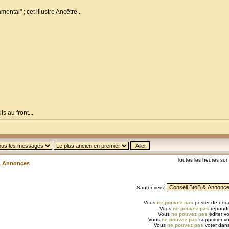
ental" ; cet illustre Ancêtre...
s au front...
Toutes les heures so
& Annonces
Sauter vers:
Vous
ne pouvez pas
poster de nouv
Vous
ne pouvez pas
répondr
Vous
ne pouvez pas
éditer v
Vous
ne pouvez pas
supprimer v
Vous
ne pouvez pas
voter dans