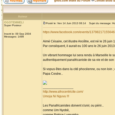
grioo.com Index du Forum
->
Conseil BtoB 
Auteur
OGOTEMMELI
Posté le: Ven 14 Juin 2013 08:14
Sujet du message: Homm
Super Posteur
https://www.facebook.com/events/13798217155646
Inscrit le: 09 Sep 2004
Messages: 1498
Aimé Césaire, cet illustre Ancêtre, est né le 26 juin 
Par conséquent, il aurait eu 100 ans le 26 juin 2013, 
Un vibrant hommage lui sera rendu à Marseille le s
authentiquement panafricaniste de sa vie et de son i
Si vopus êtes dans la cité phocéenne, ou non loin 
Papa Cesèw...
_________________
http://www.afrocentricite.com/
Umoja Ni Nguvu !!!
Les Panafricanistes doivent s'unir, ou périr...
comme Um Nyobè,
comme Patrice Lumumba,