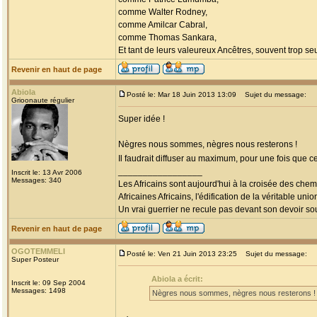
comme Walter Rodney,
comme Amilcar Cabral,
comme Thomas Sankara,
Et tant de leurs valeureux Ancêtres, souvent trop seul
Revenir en haut de page
Abiola
Posté le: Mar 18 Juin 2013 13:09
Sujet du message:
Grioonaute régulier
Super idée !
Nègres nous sommes, nègres nous resterons !
Il faudrait diffuser au maximum, pour une fois que c
_________________
Inscrit le: 13 Avr 2006
Messages: 340
Les Africains sont aujourd'hui à la croisée des chem
Africaines Africains, l'édification de la véritable uni
Un vrai guerrier ne recule pas devant son devoir sou
Revenir en haut de page
OGOTEMMELI
Posté le: Ven 21 Juin 2013 23:25
Sujet du message:
Super Posteur
Abiola a écrit:
Inscrit le: 09 Sep 2004
Messages: 1498
Nègres nous sommes, nègres nous resterons !