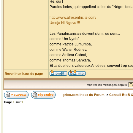
Hé, oui !
Paroles fortes, qui rappellent celles du "Nègre fondam
_________________
http://www.afrocentricite.com/
Umoja Ni Nguvu !!!
Les Panafricanistes doivent s'unir, ou périr...
comme Um Nyobè,
comme Patrice Lumumba,
comme Walter Rodney,
comme Amilcar Cabral,
comme Thomas Sankara,
Et tant de leurs valeureux Ancêtres, souvent trop seul
Revenir en haut de page
Montrer les messages depuis:
grioo.com Index du Forum
->
Conseil BtoB 
Page
1
sur
1