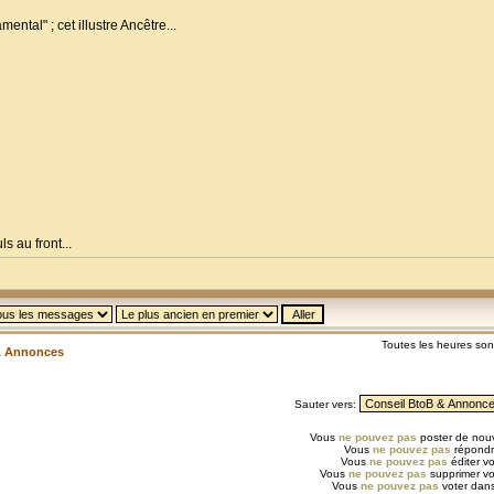
ental" ; cet illustre Ancêtre...
s au front...
Toutes les heures so
& Annonces
Sauter vers:
Vous
ne pouvez pas
poster de nouv
Vous
ne pouvez pas
répondr
Vous
ne pouvez pas
éditer v
Vous
ne pouvez pas
supprimer v
Vous
ne pouvez pas
voter dans