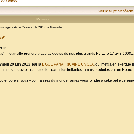
& Annonces
Voir le sujet précédent
Message
age à Aimé Césaire : le 29/06 à Marseille...
29/
1913.
s'il n'était allé prendre place aux côtés de nos plus grands Ntjrw, le 17 avril 2008...
amedi 29 juin 2013, par la
LIGUE PANAFRICAINE UMOJA
, qui mettra en exergue 
mmense oeuvre intellectuelle ; parmi les brillantes jamais produites par un Nègre..
; ou encore si vous y connaissez du monde, venez vous joindre à cette belle céré