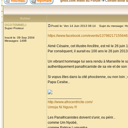
grioo.com Index du Forum
->
Conseil BtoB 
Auteur
OGOTEMMELI
Posté le: Ven 14 Juin 2013 08:14
Sujet du message: Homm
Super Posteur
https://www.facebook.com/events/13798217155646
Inscrit le: 09 Sep 2004
Messages: 1498
Aimé Césaire, cet illustre Ancêtre, est né le 26 juin 
Par conséquent, il aurait eu 100 ans le 26 juin 2013, 
Un vibrant hommage lui sera rendu à Marseille le s
authentiquement panafricaniste de sa vie et de son i
Si vopus êtes dans la cité phocéenne, ou non loin 
Papa Cesèw...
_________________
http://www.afrocentricite.com/
Umoja Ni Nguvu !!!
Les Panafricanistes doivent s'unir, ou périr...
comme Um Nyobè,
comme Patrice Lumumba,