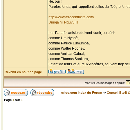
Hé, oui !
Paroles fortes, qui rappellent celles du "Nègre fondam
_________________
http://www.afrocentricite.com/
Umoja Ni Nguvu !!!
Les Panafricanistes doivent s'unir, ou périr...
comme Um Nyobè,
comme Patrice Lumumba,
comme Walter Rodney,
comme Amilcar Cabral,
comme Thomas Sankara,
Et tant de leurs valeureux Ancêtres, souvent trop seul
Revenir en haut de page
Montrer les messages depuis:
grioo.com Index du Forum
->
Conseil BtoB 
Page
1
sur
1