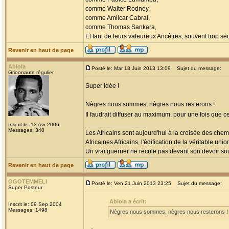
comme Walter Rodney,
comme Amilcar Cabral,
comme Thomas Sankara,
Et tant de leurs valeureux Ancêtres, souvent trop seul
Revenir en haut de page
Abiola
Posté le: Mar 18 Juin 2013 13:09
Sujet du message:
Grioonaute régulier
Super idée !
Nègres nous sommes, nègres nous resterons !
Il faudrait diffuser au maximum, pour une fois que c
_________________
Inscrit le: 13 Avr 2006
Messages: 340
Les Africains sont aujourd'hui à la croisée des chem
Africaines Africains, l'édification de la véritable uni
Un vrai guerrier ne recule pas devant son devoir sou
Revenir en haut de page
OGOTEMMELI
Posté le: Ven 21 Juin 2013 23:25
Sujet du message:
Super Posteur
Abiola a écrit:
Inscrit le: 09 Sep 2004
Messages: 1498
Nègres nous sommes, nègres nous resterons !